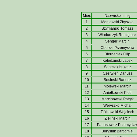
Miej.
Nazwisko i imię
1
Montowski Zbyszko
2
Szymański Tomasz
3
Włodarczyk Remigiusz
4
Senger Marcin
5
Oborski Przemysław
6
Biernaciak Filip
7
Kołodziński Jacek
8
Sobczak Łukasz
9
Czerwień Dariusz
10
Sosiński Bartosz
11
Molewski Marcin
12
Aniołkowski Piotr
13
Marcinowski Patryk
14
Weryszko Michał
15
Ziółkowski Wojciech
16
Zieliński Marcin
17
Panasewicz Przemysła
18
Borysiuk Bartłomiej