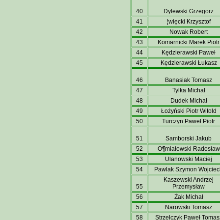
40
Dylewski Grzegorz
41
¦więcki Krzysztof
42
Nowak Robert
43
Komarnicki Marek Piotr
44
Kędzierawski Paweł
45
Kędzierawski Łukasz
46
Banasiak Tomasz
47
Tylka Michał
48
Dudek Michał
49
Łożyński Piotr Witold
50
Turczyn Paweł Piotr
51
Samborski Jakub
52
O¶miałowski Radosław
53
Ulanowski Maciej
54
Pawlak Szymon Wojciec
Kaszewski Andrzej
55
Przemysław
56
Żak Michał
57
Narowski Tomasz
58
Strzelczyk Paweł Tomas