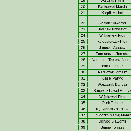
19
Walczak Kamil
20
Pankowski Marcin
21
Karpik Michał
22
Stasiak Sylwester
23
Jasiński Krzysztof
24
Wi¶niewski Piotr
25
Kołodziejczyk Piotr
26
Janecki Mateusz
27
Furmańczak Tomasz
28
Neneman Tomasz Janus
29
Tyrka Tomasz
30
Ratajczak Tomasz
31
Ćmiel Patryk
32
Wojtaszuk Dariusz
33
Borowicz Paweł Henry
34
Wi¶niewski Piotr
35
Osek Tomasz
36
Kędzierski Zbigniew
37
Tołłoczko Maciej Marek
38
Udrycki Sławomir
39
Surma Tomasz