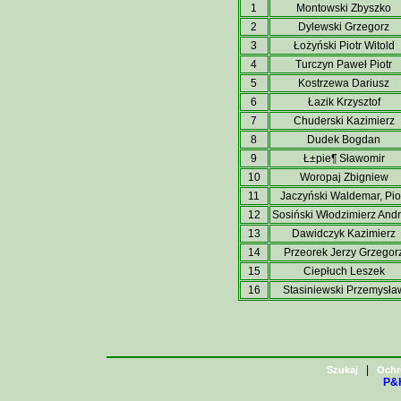
1
Montowski Zbyszko
2
Dylewski Grzegorz
3
Łożyński Piotr Witold
4
Turczyn Paweł Piotr
5
Kostrzewa Dariusz
6
Łazik Krzysztof
7
Chuderski Kazimierz
8
Dudek Bogdan
9
Ł±pie¶ Sławomir
10
Woropaj Zbigniew
11
Jaczyński Waldemar, Pio
12
Sosiński Włodzimierz Andr
13
Dawidczyk Kazimierz
14
Przeorek Jerzy Grzegor
15
Ciepłuch Leszek
16
Stasiniewski Przemysła
|
Szukaj
Ochr
P&H