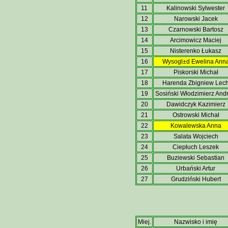
11
Kalinowski Sylwester
12
Narowski Jacek
13
Czarnowski Bartosz
14
Arcimowicz Maciej
15
Nisterenko Łukasz
16
Wysogl±d Ewelina Ann
17
Piskorski Michał
18
Harenda Zbigniew Lec
19
Sosiński Włodzimierz Andr
20
Dawidczyk Kazimierz
21
Ostrowski Michał
22
Kowalewska Anna
23
Salata Wojciech
24
Ciepłuch Leszek
25
Buziewski Sebastian
26
Urbański Artur
27
Grudziński Hubert
Miej.
Nazwisko i imię