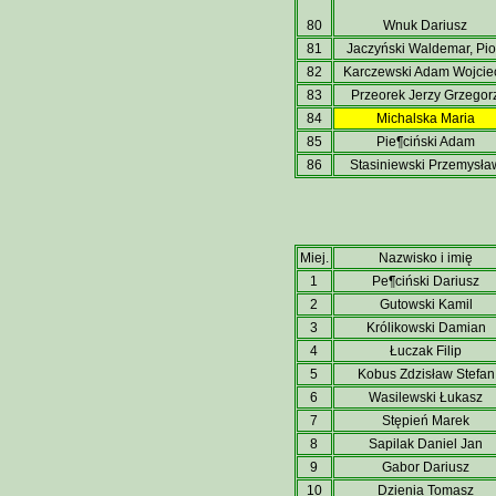
80
Wnuk Dariusz
81
Jaczyński Waldemar, Pio
82
Karczewski Adam Wojcie
83
Przeorek Jerzy Grzegor
84
Michalska Maria
85
Pie¶ciński Adam
86
Stasiniewski Przemysła
Miej.
Nazwisko i imię
1
Pe¶ciński Dariusz
2
Gutowski Kamil
3
Królikowski Damian
4
Łuczak Filip
5
Kobus Zdzisław Stefan
6
Wasilewski Łukasz
7
Stępień Marek
8
Sapilak Daniel Jan
9
Gabor Dariusz
10
Dzienia Tomasz