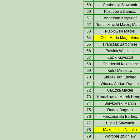
59
Chaberski Sławomir
60
Kostrzewa Dariusz
61
Anderson Krzysztof
62
Tomaszewski Maciej Marc
63
Pi±tkowski Maciej
64
Oset Maria Magdalena
65
Franczak Bartłomiej
66
Pawlak Wojciech
67
Łazik Krzysztof
68
Chuderski Kazimierz
69
Kufel Mirosław
70
Strulak Jan Edward
71
Wiosna Adrian Dariusz
72
Gał±zka Maciej
73
Kruczkowski Marek Henr
74
Smykowski Marcin
75
Dudek Bogdan
76
Forczmański Bartosz
77
Ł±pie¶ Sławomir
78
Mazur Julita Natalia
79
Woropaj Zbigniew