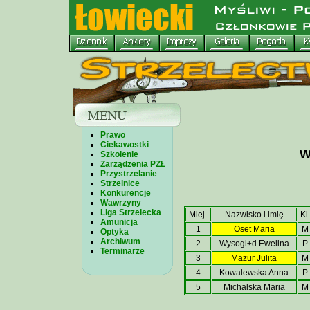
Prawo
Ciekawostki
W
Szkolenie
Zarządzenia PZŁ
Przystrzelanie
Strzelnice
Konkurencje
Wawrzyny
Liga Strzelecka
Miej.
Nazwisko i imię
Kl.
Amunicja
1
Oset Maria
M
Optyka
Archiwum
2
Wysogl±d Ewelina
P
Terminarze
3
Mazur Julita
M
4
Kowalewska Anna
P
5
Michalska Maria
M