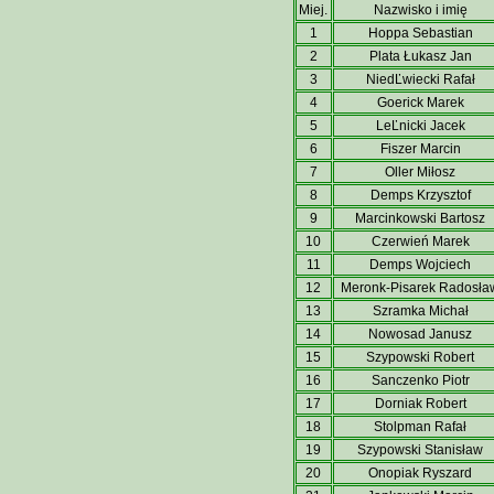
Miej.
Nazwisko i imię
1
Hoppa Sebastian
2
Plata Łukasz Jan
3
NiedĽwiecki Rafał
4
Goerick Marek
5
LeĽnicki Jacek
6
Fiszer Marcin
7
Oller Miłosz
8
Demps Krzysztof
9
Marcinkowski Bartosz
10
Czerwień Marek
11
Demps Wojciech
12
Meronk-Pisarek Radosła
13
Szramka Michał
14
Nowosad Janusz
15
Szypowski Robert
16
Sanczenko Piotr
17
Dorniak Robert
18
Stolpman Rafał
19
Szypowski Stanisław
20
Onopiak Ryszard