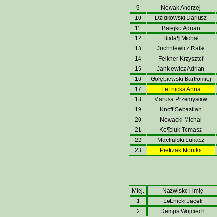
9
Nowak Andrzej
10
Dzidkowski Dariusz
11
Balejko Adrian
12
Biała¶ Michał
13
Juchniewicz Rafał
14
Felkner Krzysztof
15
Jankiewicz Adrian
16
Gołębiewski Bartłomiej
17
LeĽnicka Anna
18
Marusa Przemysław
19
Knoff Sebastian
20
Nowacki Michał
21
Ko¶ciuk Tomasz
22
Machalski Łukasz
23
Pietrzak Monika
Miej.
Nazwisko i imię
1
LeĽnicki Jacek
2
Demps Wojciech