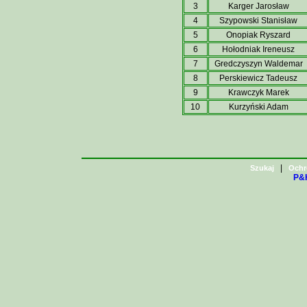
3
Karger Jarosław
4
Szypowski Stanisław
5
Onopiak Ryszard
6
Hołodniak Ireneusz
7
Gredczyszyn Waldemar
8
Perskiewicz Tadeusz
9
Krawczyk Marek
10
Kurzyński Adam
|
Szukaj
Ochr
P&H