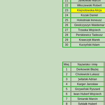
21
Jankowski Marcin
22
Włoczewski Robert
23
Klejnotowska Alicja
24
Kozak Daniel
25
Hołodniak Ireneusz
26
Gredczyszyn Waldemar
27
Trzaska Wojciech
28
Perskiewicz Tadeusz
29
Krawczyk Marek
30
Kurzyński Adam
Miej.
Nazwisko i imię
1
Derkowski Błażej
2
Cholewicki Łukasz
3
¦witalski Adrian
4
Karger Jarosław
5
Grzywiński Ryszard
6
Iwan Hubert Wojciech
7
Siniarski Marcin
8
Syldatk Hubert