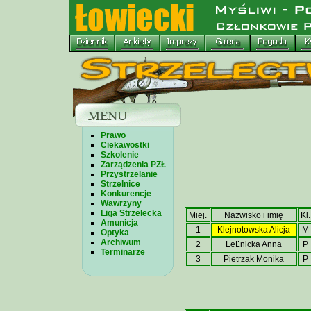
Prawo
Ciekawostki
Szkolenie
Zarządzenia PZŁ
Przystrzelanie
Strzelnice
Konkurencje
Wawrzyny
Liga Strzelecka
Miej.
Nazwisko i imię
Kl.
Amunicja
1
Klejnotowska Alicja
M
Optyka
Archiwum
2
LeĽnicka Anna
P
Terminarze
3
Pietrzak Monika
P