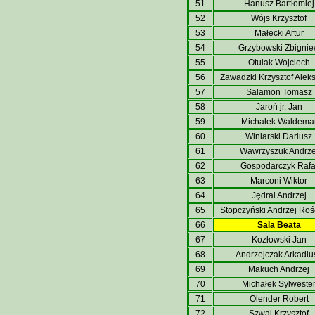
51
Hanusz Bartłomiej
52
Wójs Krzysztof
53
Małecki Artur
54
Grzybowski Zbigni
55
Otulak Wojciech
56
Zawadzki Krzysztof Alek
57
Salamon Tomasz
58
Jaroń jr. Jan
59
Michałek Waldema
60
Winiarski Dariusz
61
Wawrzyszuk Andrze
62
Gospodarczyk Rafa
63
Marconi Wiktor
64
Jędral Andrzej
65
Stopczyński Andrzej Roś
66
Sala Beata
67
Kozłowski Jan
68
Andrzejczak Arkadiu
69
Makuch Andrzej
70
Michałek Sylweste
71
Olender Robert
72
Szwaj Krzysztof