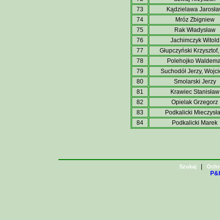
73
Kądzielawa Jarosł
74
Mróz Zbigniew
75
Rak Władysław
76
Jachimczyk Witold
77
Głupczyński Krzysztof,
78
Polehojko Waldema
79
Suchodół Jerzy, Wojc
80
Smolarski Jerzy
81
Krawiec Stanisław
82
Opielak Grzegorz
83
Podkalicki Mieczysł
84
Podkalicki Marek
|
Szukaj
Ochr
P&H