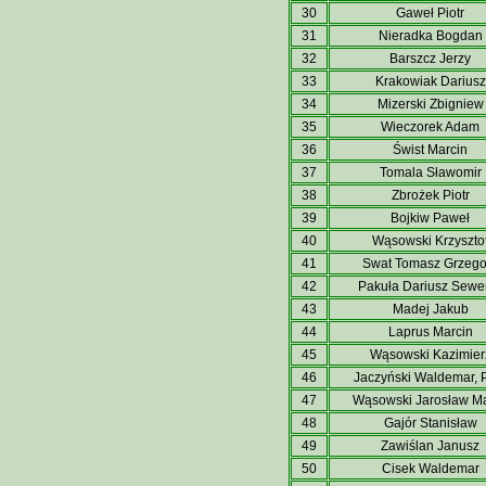
30
Gaweł Piotr
31
Nieradka Bogdan
32
Barszcz Jerzy
33
Krakowiak Dariusz
34
Mizerski Zbigniew
35
Wieczorek Adam
36
Świst Marcin
37
Tomala Sławomir
38
Zbrożek Piotr
39
Bojkiw Paweł
40
Wąsowski Krzyszto
41
Swat Tomasz Grzego
42
Pakuła Dariusz Sewe
43
Madej Jakub
44
Laprus Marcin
45
Wąsowski Kazimier
46
Jaczyński Waldemar, P
47
Wąsowski Jarosław M
48
Gajór Stanisław
49
Zawiślan Janusz
50
Cisek Waldemar