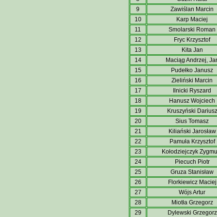
9
Zawiślan Marcin
10
Karp Maciej
11
Smolarski Roman
12
Fryc Krzysztof
13
Kita Jan
14
Maciąg Andrzej, Ja
15
Pudełko Janusz
16
Zieliński Marcin
17
Ilnicki Ryszard
18
Hanusz Wojciech
19
Kruszyński Darius
20
Sius Tomasz
21
Kiliański Jarosław
22
Pamuła Krzysztof
23
Kołodziejczyk Zygmu
24
Piecuch Piotr
25
Gruza Stanisław
26
Florkiewicz Maciej
27
Wójs Artur
28
Miotła Grzegorz
29
Dylewski Grzegorz