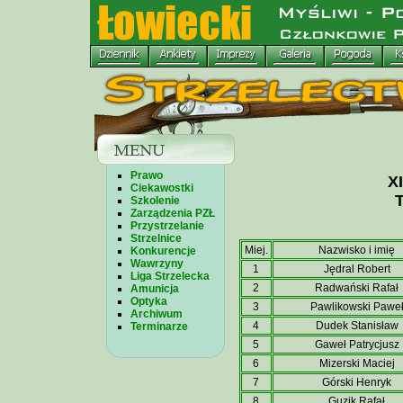
Prawo
X
Ciekawostki
Szkolenie
Zarządzenia PZŁ
Przystrzelanie
Strzelnice
Miej.
Nazwisko i imię
Konkurencje
Wawrzyny
1
Jędral Robert
Liga Strzelecka
2
Radwański Rafał
Amunicja
Optyka
3
Pawlikowski Pawe
Archiwum
4
Dudek Stanisław
Terminarze
5
Gaweł Patrycjusz
6
Mizerski Maciej
7
Górski Henryk
8
Guzik Rafał