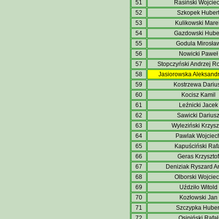
51
Rasiński Wojcie
52
Szkopek Huber
53
Kulikowski Mare
54
Gazdowski Hube
55
Godula Mirosła
56
Nowicki Paweł
57
Stopczyński Andrzej R
58
Jasiorowska Aleksandr
59
Kostrzewa Dariu
60
Kocisz Kamil
61
Leźnicki Jacek
62
Sawicki Darius
63
Wyleziński Krzysz
64
Pawlak Wojciec
65
Kapuściński Raf
66
Geras Krzysztof
67
Deniziak Ryszard A
68
Olborski Wojcie
69
Uździło Witold
70
Kozłowski Jan
71
Szczypka Huber
72
Osipiński Rafał