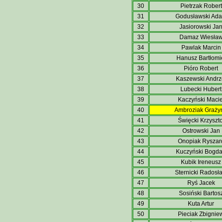
30
Pietrzak Robert
31
Godusławski Ad
32
Jasiorowski Ja
33
Damaz Wiesła
34
Pawlak Marcin
35
Hanusz Bartłomi
36
Pióro Robert
37
Kaszewski Andrz
38
Lubecki Hubert
39
Kaczyński Macie
40
Ambroziak Graży
41
Święcki Krzyszto
42
Ostrowski Jan
43
Onopiak Ryszar
44
Kuczyński Bogd
45
Kubik Ireneusz
46
Sternicki Radosł
47
Ryś Jacek
48
Sosiński Bartos
49
Kuta Artur
50
Pieciak Zbignie