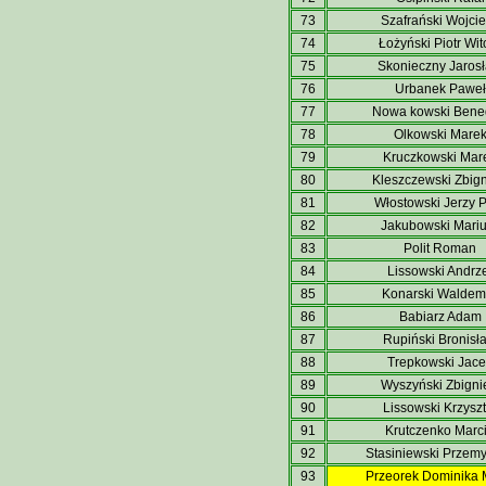
73
Szafrański Wojci
74
Łożyński Piotr Wit
75
Skonieczny Jaros
76
Urbanek Paweł
77
Nowa kowski Bene
78
Olkowski Mare
79
Kruczkowski Mar
80
Kleszczewski Zbig
81
Włostowski Jerzy P
82
Jakubowski Mari
83
Polit Roman
84
Lissowski Andrz
85
Konarski Waldem
86
Babiarz Adam
87
Rupiński Bronisł
88
Trepkowski Jace
89
Wyszyński Zbign
90
Lissowski Krzyszt
91
Krutczenko Marc
92
Stasiniewski Przem
93
Przeorek Dominika 