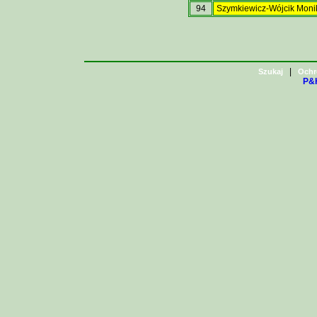
94
Szymkiewicz-Wójcik Moni
|
Szukaj
Ochr
P&H