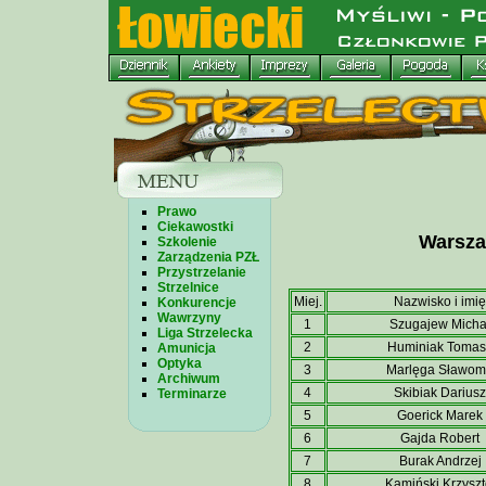
Prawo
Ciekawostki
Warsza
Szkolenie
Zarządzenia PZŁ
Przystrzelanie
Strzelnice
Miej.
Nazwisko i imię
Konkurencje
Wawrzyny
1
Szugajew Micha
Liga Strzelecka
2
Huminiak Tomas
Amunicja
Optyka
3
Marlęga Sławom
Archiwum
4
Skibiak Dariusz
Terminarze
5
Goerick Marek
6
Gajda Robert
7
Burak Andrzej
8
Kamiński Krzyszt