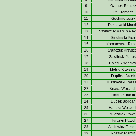
9
Ozimek Tomas
10
Prill Tomasz
11
Gochnio Jerzy
12
Pankowski Marc
13
Szymczuk Marcin Ale
14
Smoliński Piotr
15
Komarewski Tom
16
Stańczuk Krzyszt
17
Gawliński Janus
18
Hajczuk Wiesła
19
Molski Krzyszto
20
Duplicki Jacek
21
Tuszkowski Rysz
22
Knaga Wojciec
23
Hanusz Jakub
24
Dudek Bogdan
25
Hanusz Wojciec
26
Milczarek Pawe
27
Turczyn Paweł
28
Ankiewicz Toma
29
Roszko Marcin