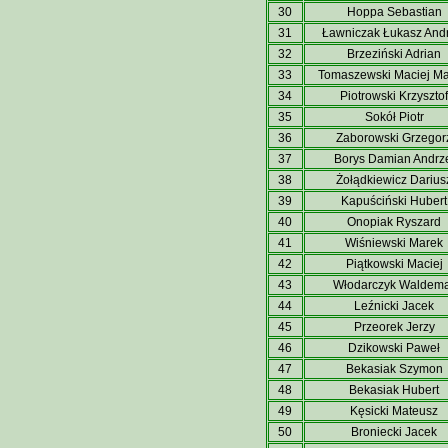
30
Hoppa Sebastian
31
Ławniczak Łukasz Andr
32
Brzeziński Adrian
33
Tomaszewski Maciej Ma
34
Piotrowski Krzysztof
35
Sokół Piotr
36
Zaborowski Grzegor
37
Borys Damian Andrz
38
Żołądkiewicz Darius
39
Kapuściński Hubert
40
Onopiak Ryszard
41
Wiśniewski Marek
42
Piątkowski Maciej
43
Włodarczyk Waldem
44
Leźnicki Jacek
45
Przeorek Jerzy
46
Dzikowski Paweł
47
Bekasiak Szymon
48
Bekasiak Hubert
49
Kęsicki Mateusz
50
Broniecki Jacek