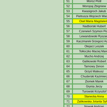
51
Moroz Piotr
52
Woropaj Zbigniew
53
Kwasigroch Jakub
54
Pietrusza Wojciech Wa
55
Oset Maria Magdale
56
Nadborski Hubert
57
Czerwień Szymon Pio
58
Lewandowski Rysza
59
Kaczmarek Grzegorz 
60
Olejarz Leszek
61
Tołłoczko Maciej Mar
62
Mucho Andrzej
63
Galikowski Robert
64
Tarnowy Zenon
65
Grzyś Mateusz
66
Chuderski Kazimier
67
Ziomek Marek
68
Grynia Jerzy
69
Turowski Krzysztof
70
Stanecka Anna
71
Żalikowska Jolanta Sy
72
Nowak Andrzej