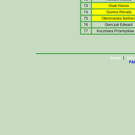
73
Osak Hanna
74
Gumna Renata
75
Otworowska Barbar
76
Gierczyk Edward
77
Koczmara Przemysław
|
Szukaj
Ochr
P&H