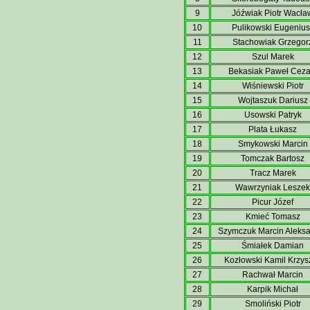
9
Jóźwiak Piotr Wacła
10
Pulikowski Eugenius
11
Stachowiak Grzegor
12
Szul Marek
13
Bekasiak Paweł Ceza
14
Wiśniewski Piotr
15
Wojtaszuk Dariusz
16
Usowski Patryk
17
Plata Łukasz
18
Smykowski Marcin
19
Tomczak Bartosz
20
Tracz Marek
21
Wawrzyniak Leszek
22
Picur Józef
23
Kmieć Tomasz
24
Szymczuk Marcin Aleks
25
Śmiałek Damian
26
Kozłowski Kamil Krzysz
27
Rachwał Marcin
28
Karpik Michał
29
Smoliński Piotr