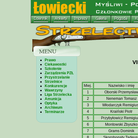
Prawo
VI
Ciekawostki
Szkolenie
Zarządzenia PZŁ
Przystrzelanie
Strzelnice
Miej.
Nazwisko i imię
Konkurencje
Wawrzyny
1
Oborski Przemysła
Liga Strzelecka
2
Neneman Tomasz
Amunicja
Optyka
3
Włodarczyk Remigiu
Archiwum
4
Kraiński Piotr
Terminarze
5
Przybyłowicz Remigiu
6
Montowski Zbyszko
7
Grams Dominik
8
Skorobogaty Tadeus