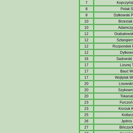
7
Kopczyńs
8
Polak 
8
Dytkowski 
10
Brzeziak
10
Adamczy
12
Grabałowsk
12
Sztangier
12
Rozpondek 
12
Dytkowsk
16
Sadowski
17
Lizurej
17
Bauć W
17
Wojtylak W
20
Lisowski
20
Szykown
20
Tokaruk
23
Furczoń
23
Krzciuk K
25
Kotlarz
26
Jędros 
27
Bińczyck