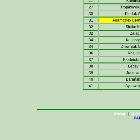
27
Kamińsk
27
Trojakowski
30
Pierlak 
31
Adamczyk- Ber
32
Stotko K
32
Zając 
34
Kasprz
34
Drewniak 
36
Khalid
37
Kłodnick
38
Lepsy 
39
Jurkowsk
40
Barańsk
41
Bykowsk
|
Szukaj
Ochr
P&H