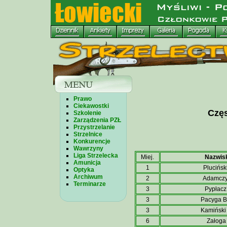
Prawo
Ciekawostki
Częs
Szkolenie
Zarządzenia PZŁ
Przystrzelanie
Strzelnice
Konkurencje
Wawrzyny
Liga Strzelecka
Miej.
Nazwis
Amunicja
1
Plucińsk
Optyka
Archiwum
2
Adamczy
Terminarze
3
Pypłacz
3
Pacyga Ba
3
Kamiński
6
Załoga