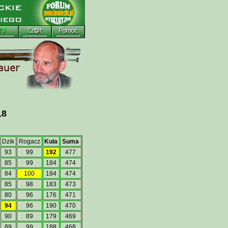
18
Dzik
Rogacz
Kula
Suma
93
99
192
477
85
99
184
474
84
100
184
474
85
98
183
473
80
96
176
471
94
96
190
470
90
89
179
469
89
99
188
468