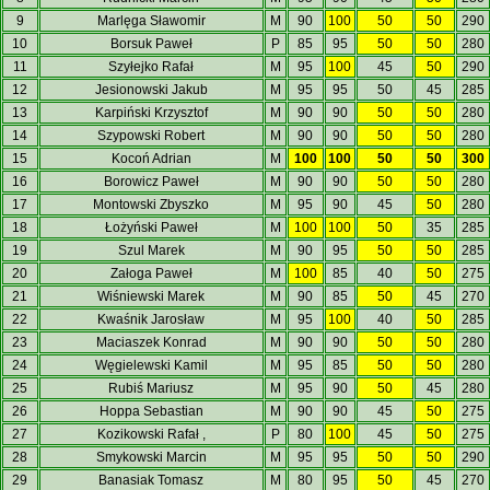
9
Marlęga Sławomir
M
90
100
50
50
290
10
Borsuk Paweł
P
85
95
50
50
280
11
Szyłejko Rafał
M
95
100
45
50
290
12
Jesionowski Jakub
M
95
95
50
45
285
13
Karpiński Krzysztof
M
90
90
50
50
280
14
Szypowski Robert
M
90
90
50
50
280
15
Kocoń Adrian
M
100
100
50
50
300
16
Borowicz Paweł
M
90
90
50
50
280
17
Montowski Zbyszko
M
95
90
45
50
280
18
Łożyński Paweł
M
100
100
50
35
285
19
Szul Marek
M
90
95
50
50
285
20
Załoga Paweł
M
100
85
40
50
275
21
Wiśniewski Marek
M
90
85
50
45
270
22
Kwaśnik Jarosław
M
95
100
40
50
285
23
Maciaszek Konrad
M
90
90
50
50
280
24
Węgielewski Kamil
M
95
85
50
50
280
25
Rubiś Mariusz
M
95
90
50
45
280
26
Hoppa Sebastian
M
90
90
45
50
275
27
Kozikowski Rafał ,
P
80
100
45
50
275
28
Smykowski Marcin
M
95
95
50
50
290
29
Banasiak Tomasz
M
80
95
50
45
270