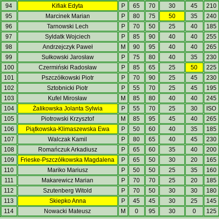
94
Kifiak Edyta
P
65
70
30
45
210
95
Marcinek Marian
P
80
75
50
35
240
96
Tarnowski Lech
P
70
50
25
40
185
97
Syldatk Wojciech
P
85
90
40
40
255
98
Andrzejczyk Paweł
M
90
95
40
40
265
99
Sułkowski Jarosław
P
75
80
40
35
230
100
Czermiński Radosław
P
85
65
25
50
225
101
Pszczółkowski Piotr
P
70
90
25
45
230
102
Sztobnicki Piotr
P
55
70
25
45
195
103
Kufel Mirosław
M
85
80
40
40
245
104
ŻaIikowska Jolanta Sylwia
P
55
70
25
30
ISO
105
Piotrowski Krzysztof
M
85
95
45
40
265
106
Piątkowska-Klimaszewska Ewa
P
50
60
40
35
185
107
Walczak Kamil
P
80
65
40
45
230
108
Romańczuk Arkadiusz
P
65
60
35
40
200
109
Frieske-Pszczółkowska Magdalena
P
65
50
30
20
165
110
Mariko Mariusz
P
50
50
25
35
160
111
Makarewicz Marian
P
70
70
25
20
185
112
Szutenberg Witold
P
70
50
30
30
180
113
Skiepko Anna
P
45
45
30
25
145
114
Nowacki Mateusz
M
0
95
30
0
125