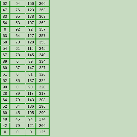
62
94
156
366
47
76
123
363
83
95
178
363
54
53
107
362
0
92
92
357
63
64
127
357
58
70
128
353
54
61
115
345
67
78
145
340
89
0
89
334
60
87
147
327
61
0
61
326
52
85
137
322
90
0
90
320
28
89
117
317
64
79
143
308
52
84
136
296
60
45
105
290
48
46
94
274
42
79
121
266
0
0
0
125