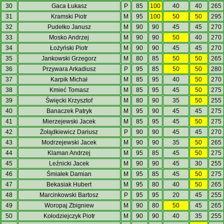
30
Gaca Łukasz
P
85
100
40
40
265
31
Kramski Piotr
M
95
100
50
50
295
32
Pudełko Janusz
M
90
90
45
45
270
33
Mosko Andrzej
M
90
90
50
40
270
34
Łożyński Piotr
M
90
90
45
45
270
35
Jankowski Grzegorz
M
80
85
50
50
265
36
Przywara Arkadiusz
P
95
85
50
50
280
37
Karpik Michał
M
85
95
40
50
270
38
Kmieć Tomasz
M
85
95
45
50
275
39
Święcki Krzysztof
M
80
90
35
50
255
40
Banaczek Patryk
M
95
90
45
45
275
41
Mierzejewski Jacek
M
85
95
45
50
275
42
Żołądkiewicz Dariusz
P
90
90
45
45
270
43
Modrzejewski Jacek
M
90
90
35
50
265
44
Klaman Andrzej
M
95
85
45
50
275
45
Leźnicki Jacek
M
90
90
45
30
255
46
Śmiałek Damian
M
95
85
45
50
275
47
Bekasiak Hubert
M
95
80
40
50
265
48
Marcinkowski Bartosz
P
95
95
20
45
255
49
Woropaj Zbigniew
M
90
80
50
45
265
50
Kołodziejczyk Piotr
M
90
90
40
35
255