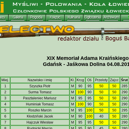
XIX Memoriał Adama Kraińskiego
Gdańsk - Jaśkowa Dolina 04.08.20
Miej.
Nazwisko i imię
Kl.
Kr±g
Oś
Przeloty
Zaj±c
Śrut
1
Szyszka Piotr
M
90
95
50
50
285
2
Surma Tomasz
M
100
90
50
50
290
3
Pasztaleniec Mariusz
M
95
95
50
50
290
4
Huminiak Tomasz
M
100
90
50
50
290
5
Roszko Marcin
M
95
100
50
50
295
6
Kłodziński Jacek
M
90
100
40
50
280
7
Hajczuk Wiesław
M
95
95
50
50
290
8
Rudnicki Marcin
M
95
90
45
50
280