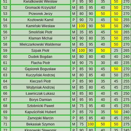
51
Kwiatkowski Wiesław
P
95
90
35
50
270
52
Gromacki Krzysztof
M
85
95
40
50
270
53
Przeorek Jerzy
M
80
90
50
50
270
54
Kozłowski Kamil
P
90
70
45
50
255
55
Kamiński Wiesław
M
100
90
50
50
290
56
Smoliński Piotr
M
35
85
45
50
265
57
Klaman Michał
M
90
80
35
50
255
58
Mielczarkowski Waldemar
M
85
95
40
50
270
59
Szpak Piotr
M
100
90
50
25
265
60
Dudek Bogdan
M
80
80
40
40
240
61
Flacha Piotr
M
90
75
30
40
235
62
Gąsiorek Bogusław
P
85
90
45
50
270
63
Kuczyński Andrzej
M
80
85
40
50
255
64
Kieczeń Piotr
P
85
90
35
45
255
65
Wojtyniak Andrzej
M
85
80
45
45
255
66
Ławniczak Łukasz
M
85
80
40
45
250
67
Borys Damian
M
95
95
40
45
275
68
Sztobnicki Paweł
M
75
95
40
45
255
69
Kapuściński Hubert
P
85
70
35
50
240
70
Zamojski Marcin
P
85
85
40
45
255
71
Bekasiak Szymon
M
75
100
50
50
275
72
Kłosowski Sławomir
P
90
80
40
35
245