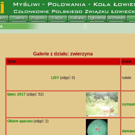
Galerie z działu: zwierzyna
Tytuł
Autor
LISY
(zdjęć: 0)
rutekr
lipiec 2017
(zdjęć: 52)
sympat
Okiem aparatu
(zdjęć: 2)
damian