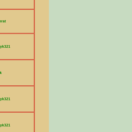
mrat
yk321
k
yk321
yk321