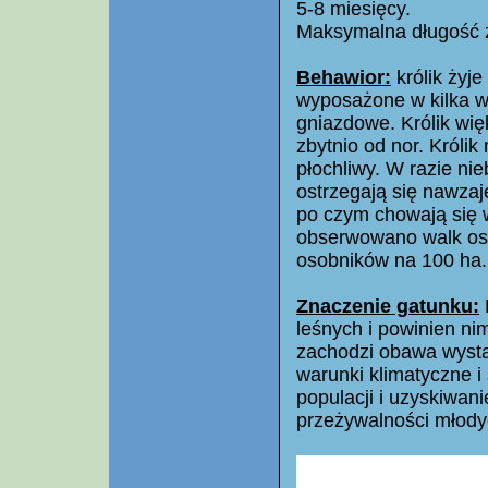
5-8 miesięcy.
Maksymalna długość ży
Behawior:
królik żyje
wyposażone w kilka w
gniazdowe. Królik wię
zbytnio od nor. Królik
płochliwy. W razie ni
ostrzegają się nawzaj
po czym chowają się w
obserwowano walk oso
osobników na 100 ha.
Znaczenie gatunku:
leśnych i powinien ni
zachodzi obawa wystą
warunki klimatyczne i
populacji i uzyskiwan
przeżywalności młody