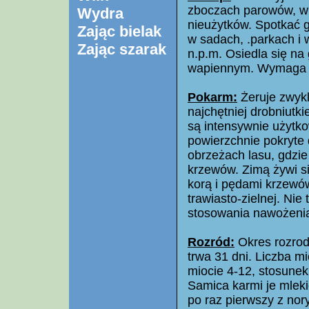
zboczach parowów, w 
Wydra
nieużytków. Spotkać g
Zając bielak
w sadach, .parkach i
Zając szarak
n.p.m. Osiedla się na
wapiennym. Wymaga na
Pokarm:
Żeruje zwykl
najchętniej drobniutk
są intensywnie użytk
powierzchnie pokryte 
obrzeżach lasu, gdzie 
krzewów. Zimą żywi si
korą i pędami krzewów
trawiasto-zielnej. Nie 
stosowania nawożenia 
Rozród:
Okres rozrodu
trwa 31 dni. Liczba m
miocie 4-12, stosunek 
Samica karmi je mlek
po raz pierwszy z nor