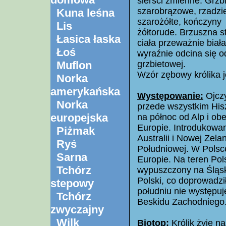
sierści zmienne. Grzbi
szarobrązowe, rzadzie
Kuna leśna
szarożółte, kończyny
Lis
żółtorude. Brzuszna s
Łasica łaska
ciała przeważnie biała
Łoś
wyraźnie odcina się o
Muflon
grzbietowej.
Wzór zębowy królika je
Norka
amerykańska
Występowanie:
Ojczy
Norka
przede wszystkim Hisz
europejska
na północ od Alp i ob
Europie. Introdukowan
Piżmak
Australii i Nowej Zel
Ryś
Południowej. W Polsc
Sarna
Europie. Na teren Pol
Tchórz
wypuszczony na Śląsk
Polski, co doprowadzi
stepowy
południu nie występu
Tchórz
Beskidu Zachodniego
zwyczajny
Wilk
Biotop:
Królik żyje n