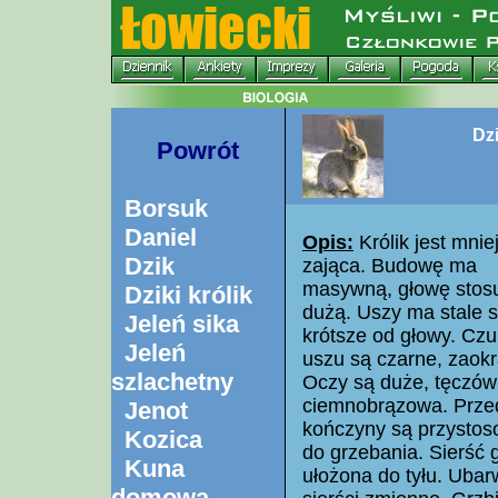
Dzi
Powrót
Borsuk
Daniel
Opis:
Królik jest mnie
Dzik
zająca. Budowę ma
masywną, głowę sto
Dziki królik
dużą. Uszy ma stale s
Jeleń sika
krótsze od głowy. Czu
Jeleń
uszu są czarne, zaokr
szlachetny
Oczy są duże, tęczó
ciemnobrązowa. Prze
Jenot
kończyny są przysto
Kozica
do grzebania. Sierść 
Kuna
ułożona do tyłu. Ubar
domowa