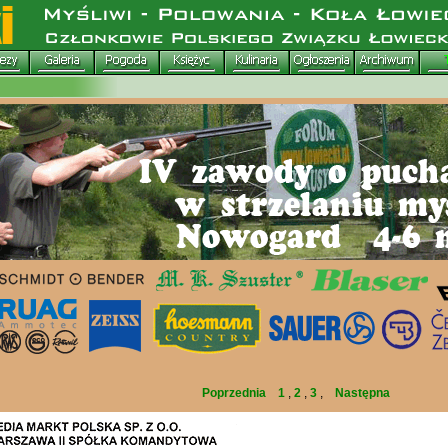
Poprzednia
1
,
2
,
3
,
Następna