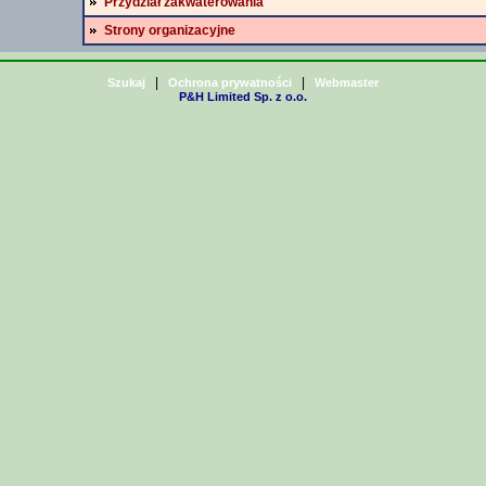
Przydział zakwaterowania
Strony organizacyjne
|
|
Szukaj
Ochrona prywatności
Webmaster
P&H Limited Sp. z o.o.