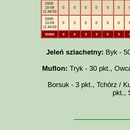
2009-
10-09
0
0
0
0
0
0
11:48:00
2009-
10-09
0
0
0
0
0
0
11:44:00
SUMA
0
0
0
0
0
0
Jeleń szlachetny:
Byk - 50 
Muflon:
Tryk - 30 pkt., Owca
Borsuk - 3 pkt., Tchórz / Ku
pkt.,