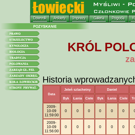
KRÓL POLO
za
Historia wprowadzanyc
Jeleń szlachetny
Daniel
Data
Byk
Łania
Ciele
Byk
Łania
Ciele
Tr
2009-
10-09
0
0
0
0
0
0
11:59:00
2009-
10-09
0
0
0
0
0
0
11:56:00