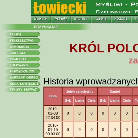
KRÓL POLO
za
Historia wprowadzanyc
Jeleń szlachetny
Daniel
Data
Byk
Łania
Ciele
Byk
Łania
Ciele
T
2010-
02-08
0
0
0
0
0
0
22:34:00
2010-
01-15
0
0
0
0
0
0
00:03:00