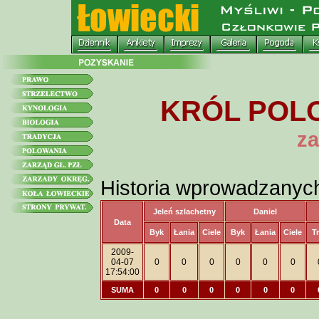
KRÓL POLO
za
Historia wprowadzanyc
Jeleń szlachetny
Daniel
Data
Byk
Łania
Ciele
Byk
Łania
Ciele
T
2009-
04-07
0
0
0
0
0
0
17:54:00
SUMA
0
0
0
0
0
0