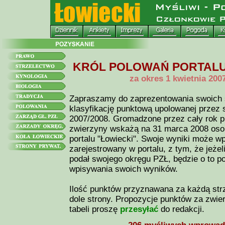
KRÓL POLOWAŃ PORTALU "
za okres 1 kwietnia 200
Zapraszamy do zaprezentowania swoich 
klasyfikację punktową upolowanej przez 
2007/2008. Gromadzone przez cały rok pu
zwierzyny wskażą na 31 marca 2008 oso
portalu "Łowiecki". Swoje wyniki może 
zarejestrowany w portalu, z tym, że jeżel
podał swojego okręgu PZŁ, będzie o to 
wpisywania swoich wyników.
Ilość punktów przyznawana za każdą str
dole strony. Propozycje punktów za zwier
tabeli proszę
przesyłać
do redakcji.