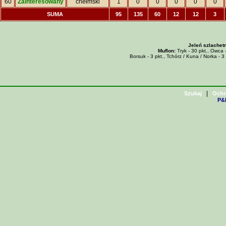
60
Zainteresowany
chełmski
1
0
0
0
0
0
SUMA
95
135
60
12
12
3
Jeleń szlachet
Muflon:
Tryk - 30 pkt., Owca -
Borsuk - 3 pkt., Tchórz / Kuna / Norka - 3 
|
Szukaj
Ochr
P&H