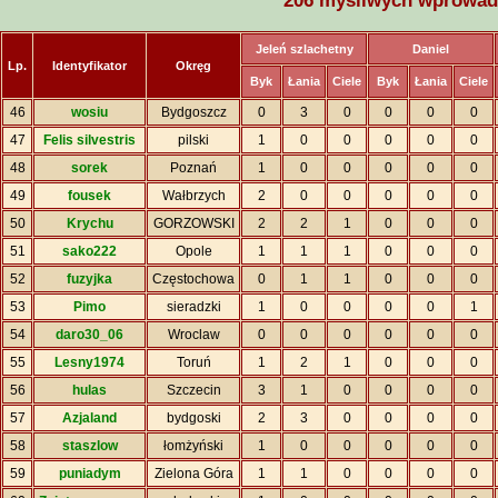
206 myśliwych wprowadz
Jeleń szlachetny
Daniel
Lp.
Identyfikator
Okręg
Byk
Łania
Ciele
Byk
Łania
Ciele
46
wosiu
Bydgoszcz
0
3
0
0
0
0
47
Felis silvestris
pilski
1
0
0
0
0
0
48
sorek
Poznań
1
0
0
0
0
0
49
fousek
Wałbrzych
2
0
0
0
0
0
50
Krychu
GORZOWSKI
2
2
1
0
0
0
51
sako222
Opole
1
1
1
0
0
0
52
fuzyjka
Częstochowa
0
1
1
0
0
0
53
Pimo
sieradzki
1
0
0
0
0
1
54
daro30_06
Wroclaw
0
0
0
0
0
0
55
Lesny1974
Toruń
1
2
1
0
0
0
56
hulas
Szczecin
3
1
0
0
0
0
57
Azjaland
bydgoski
2
3
0
0
0
0
58
staszlow
łomżyński
1
0
0
0
0
0
59
puniadym
Zielona Góra
1
1
0
0
0
0