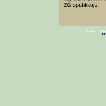
ZG opublikuje.
|
Szukaj
Ochr
P&H