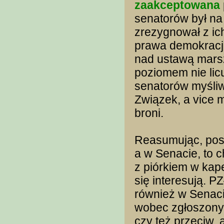
zaakceptowana
senatorów był na 
zrezygnował z ich
prawa demokracji
nad ustawą mars
poziomem nie lic
senatorów myśli
Związek, a vice m
broni.
Reasumując, posło
a w Senacie, to 
z piórkiem w kap
się interesują. P
również w Senaci
wobec zgłoszony
czy też przeciw, 