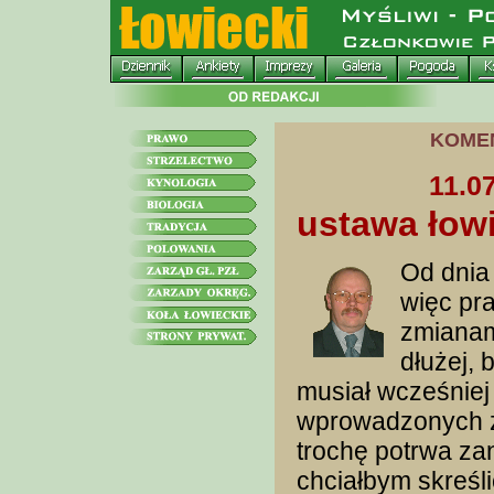
KOME
11.0
ustawa łow
Od dnia 
więc pr
zmianam
dłużej, 
musiał wcześnie
wprowadzonych zm
trochę potrwa za
chciałbym skreślić