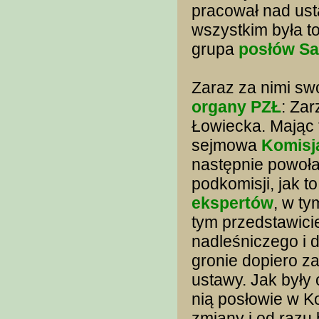
pracował nad ust
wszystkim była t
grupa
posłów S
Zaraz za nimi sw
organy PZŁ
: Za
Łowiecka. Mając t
sejmowa
Komisj
następnie powoł
podkomisji, jak 
ekspertów
, w t
tym przedstawici
nadleśniczego i 
gronie dopiero z
ustawy. Jak były 
nią posłowie w Ko
zmiany i od razu 