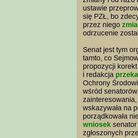
ustawie przeprow
się PZŁ, bo zde
przez niego
zmia
odrzucenie zosta
Senat jest tym o
tamto, co Sejmow
propozycji korekt
i redakcja
przeka
Ochrony Środowis
wśród senatorów,
zainteresowania
wskazywała na po
porządkowała nie
wniosek
senator 
zgłoszonych prze