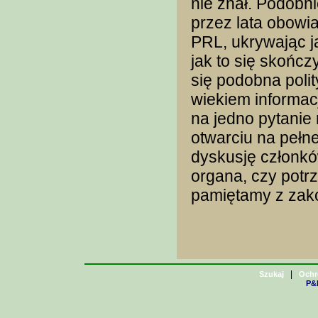
nie znał. Podobn
przez lata obowi
PRL, ukrywając ja
jak to się skońc
się podobna polit
wiekiem informacj
na jedno pytanie
otwarciu na pełn
dyskusję członkó
organa, czy potr
pamiętamy z zak
|
Szukaj
Ochr
P&H