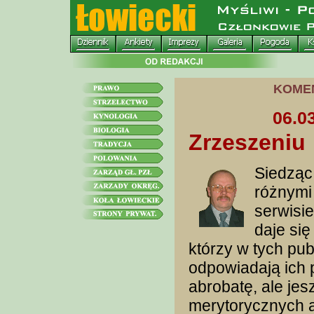
KOME
06.0
Zrzeszeniu
Siedząc
różnymi 
serwisie
daje si
którzy w tych pub
odpowiadają ich 
abrobatę, ale je
merytorycznych ar