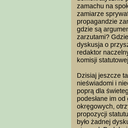
zamachu na społ
zamiarze sprywat
propagandzie zamia
gdzie są argumen
zarzutami? Gdzie
dyskusja o przys
redaktor naczeln
komisji statutow
Dzisiaj jeszcze t
nieświadomi i ni
poprą dla świete
podesłane im od 
okręgowych, otrz
propozycji statut
było żadnej dysku