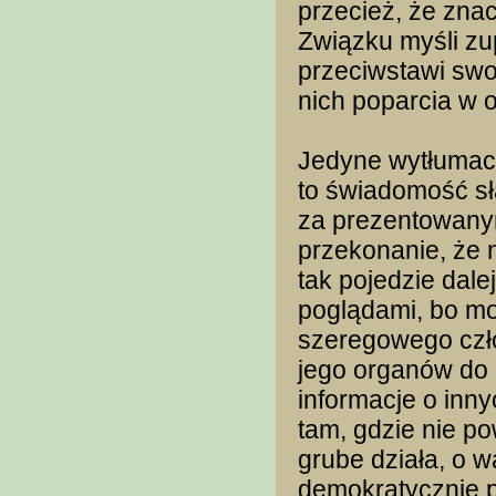
przecież, że zna
Związku myśli zup
przeciwstawi swo
nich poparcia w o
Jedyne wytłumacz
to świadomość s
za prezentowanym
przekonanie, że 
tak pojedzie dale
poglądami, bo mo
szeregowego czł
jego organów do In
informacje o inny
tam, gdzie nie p
grube działa, o 
demokratycznie p