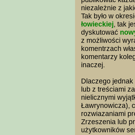
niezależnie z jak
Tak było w okres
łowieckiej
, tak 
dyskutować
nowy
z możliwości wyr
komentrzach wła
komentarzy kole
inaczej.
Dlaczego jednak 
lub z treściami 
nielicznymi wyjąt
Ławrynowicza), c
rozwiazaniami p
Zrzeszenia lub 
użytkowników se