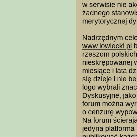
w serwisie nie ak
żadnego stanowis
merytorycznej dys
Nadrzędnym cele
www.lowiecki.pl
b
rzeszom polskich
nieskrępowanej w
miesiące i lata d
się dzieje i nie 
logo wybrali zna
Dyskusyjne, jako
forum można wyr
o cenzurę wypowi
Na forum ścierają
jedyna platforma 
publikować każdą