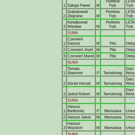
Piotrków
LEŚN
1
Załoga Paweł
M
Tryb.
Tryb.
Grabałowski
Piotrków
LEŚN
2
Zbigniew
M
Tryb.
Tryb.
Kwiatkowski
Piotrków
LEŚN
3
Wiesław
M
Tryb.
Tryb.
SUMA
Czerwień
1
Dariusz
M
Piła
Ostoj
2
Czerwień Józef
M
Piła
Ostoj
3
Czerwień Marek
M
Piła
Ostoj
SUMA
Tomala
Darz 
1
Sławomir
P
Tarnobrzeg
Wola
Darz 
2
Górski Henryk
M
Tarnobrzeg
Wola
Darz 
3
Jędral Robert
M
Tarnobrzeg
Wola
SUMA
Hanusz
1
Bartłomiej
P
Warszawa
Ursu
2
Hanusz Jakub
M
Warszawa
Ursu
Hanusz
3
Wojciech
M
Warszawa
Ursu
SUMA