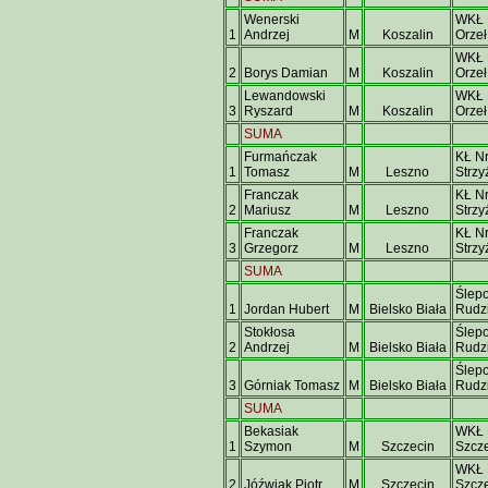
Wenerski
WKŁ 
1
Andrzej
M
Koszalin
Orze
WKŁ 
2
Borys Damian
M
Koszalin
Orze
Lewandowski
WKŁ 
3
Ryszard
M
Koszalin
Orze
SUMA
Furmańczak
KŁ Nr
1
Tomasz
M
Leszno
Strzy
Franczak
KŁ Nr
2
Mariusz
M
Leszno
Strzy
Franczak
KŁ Nr
3
Grzegorz
M
Leszno
Strzy
SUMA
Ślep
1
Jordan Hubert
M
Bielsko Biała
Rudz
Stokłosa
Ślep
2
Andrzej
M
Bielsko Biała
Rudz
Ślep
3
Górniak Tomasz
M
Bielsko Biała
Rudz
SUMA
Bekasiak
WKŁ
1
Szymon
M
Szczecin
Szcz
WKŁ
2
Jóźwiak Piotr
M
Szczecin
Szcz