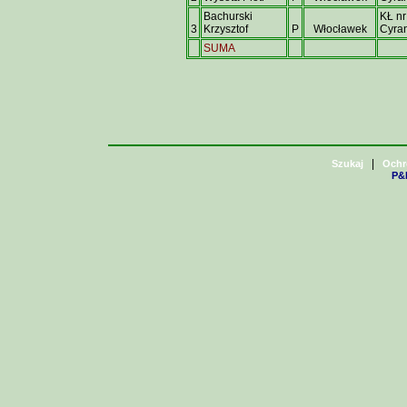
Bachurski
KŁ nr
3
Krzysztof
P
Włocławek
Cyra
SUMA
|
Szukaj
Ochr
P&H