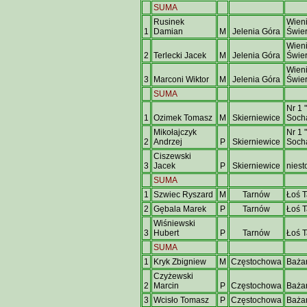
SUMA
Rusinek
Wien
1
Damian
M
Jelenia Góra
Świe
Wien
2
Terlecki Jacek
M
Jelenia Góra
Świe
Wien
3
Marconi Wiktor
M
Jelenia Góra
Świe
SUMA
Nr 1 
1
Ozimek Tomasz
M
Skierniewice
Soch
Mikołajczyk
Nr 1 
2
Andrzej
P
Skierniewice
Soch
Ciszewski
3
Jacek
P
Skierniewice
nies
SUMA
1
Szwiec Ryszard
M
Tarnów
Łoś 
2
Gębala Marek
P
Tarnów
Łoś 
Wiśniewski
3
Hubert
P
Tarnów
Łoś 
SUMA
1
Kryk Zbigniew
M
Częstochowa
Baża
Czyżewski
2
Marcin
P
Częstochowa
Baża
3
Wcisło Tomasz
P
Częstochowa
Baża