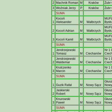
2
Machnik Roman
M
Kraków
Żubr
3
Woźniak Jerzy
P
Kraków
Żubr
SUMA
Kocoń
MUF
1
Aleksander
M
Wałbrzych
Bystr
MUF
2
Kocoń Adrian
M
Wałbrzych
Bystr
MUF
3
Kocoń Kamil
M
Wałbrzych
Bystr
SUMA
Jendrzejewski
Nr 1 
1
Tomasz
M
Ciechanów
Ciec
Jendrzejewski
Nr 1 
2
Waldemar
M
Ciechanów
Ciec
Krutczenko
Nr 1 
3
Marcin
M
Ciechanów
Ciec
SUMA
Głus
1
Guzik Rafał
M
Nowy Sącz
Nowy
Jaskierski
Głus
2
Robert
M
Nowy Sącz
Nowy
Knurowski
Głus
3
Paweł
M
Nowy Sącz
Nowy
SUMA