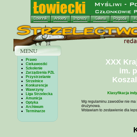
Prawo
XXX Kra
Ciekawostki
Szkolenie
im. 
Zarządzenia PZŁ
Przystrzelanie
Koszal
Strzelnice
Konkurencje
Wawrzyny
Klasyfikacja ind
Liga Strzelecka
Amunicja
Wg regulaminu zawodów nie ma klas
Optyka
drużynowa.
Archiwum
Wstawiam to zestawienie dla le
Terminarze
K