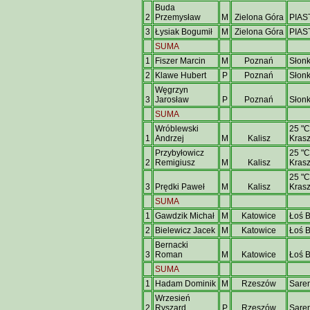
Buda
2
Przemysław
M
Zielona Góra
PIAS
3
Łysiak Bogumił
M
Zielona Góra
PIAS
SUMA
1
Fiszer Marcin
M
Poznań
Słon
2
Klawe Hubert
P
Poznań
Słon
Węgrzyn
3
Jarosław
P
Poznań
Słon
SUMA
Wróblewski
25 "C
1
Andrzej
M
Kalisz
Kras
Przybyłowicz
25 "C
2
Remigiusz
M
Kalisz
Kras
25 "C
3
Prędki Paweł
M
Kalisz
Kras
SUMA
1
Gawdzik Michał
M
Katowice
Łoś 
2
Bielewicz Jacek
M
Katowice
Łoś 
Bernacki
3
Roman
M
Katowice
Łoś 
SUMA
1
Hadam Dominik
M
Rzeszów
Sare
Wrzesień
2
Ryszard
P
Rzeszów
Sare