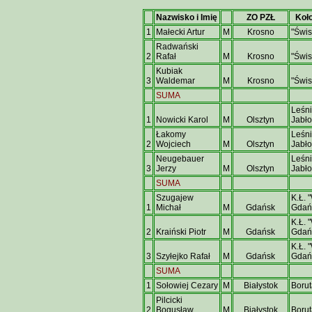
Nazwisko i Imię
ZO PZŁ
Koł
1
Małecki Artur
M
Krosno
"Świs
Radwański
2
Rafał
M
Krosno
"Świs
Kubiak
3
Waldemar
M
Krosno
"Świs
SUMA
Leśni
1
Nowicki Karol
M
Olsztyn
Jabło
Łakomy
Leśni
2
Wojciech
M
Olsztyn
Jabło
Neugebauer
Leśni
3
Jerzy
M
Olsztyn
Jabło
SUMA
Szugajew
K.Ł. 
1
Michał
M
Gdańsk
Gdań
K.Ł. 
2
Kraiński Piotr
M
Gdańsk
Gdań
K.Ł. 
3
Szyłejko Rafał
M
Gdańsk
Gdań
SUMA
1
Sołowiej Cezary
M
Białystok
Borut
Pilcicki
2
Bogusław
M
Białystok
Borut