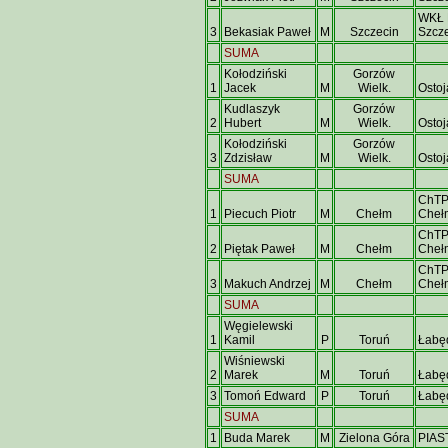
WKŁ
3
Bekasiak Paweł
M
Szczecin
Szcz
SUMA
Kołodziński
Gorzów
1
Jacek
M
Wielk.
Osto
Kudlaszyk
Gorzów
2
Hubert
M
Wielk.
Osto
Kołodziński
Gorzów
3
Zdzisław
M
Wielk.
Osto
SUMA
ChT
1
Piecuch Piotr
M
Chełm
Cheł
ChT
2
Piętak Paweł
M
Chełm
Cheł
ChT
3
Makuch Andrzej
M
Chełm
Cheł
SUMA
Węgielewski
1
Kamil
P
Toruń
Łabę
Wiśniewski
2
Marek
M
Toruń
Łabę
3
Tomoń Edward
P
Toruń
Łabę
SUMA
1
Buda Marek
M
Zielona Góra
PIAS