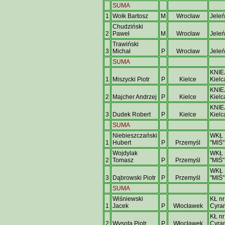
SUMA
1
Wołk Bartosz
M
Wrocław
Jeleń
Chudziński
2
Paweł
M
Wrocław
Jeleń
Trawiński
3
Michał
P
Wrocław
Jeleń
SUMA
KNIE
1
Miszycki Piotr
P
Kielce
Kielc
KNIE
2
Majcher Andrzej
P
Kielce
Kielc
KNIE
3
Dudek Robert
P
Kielce
Kielc
SUMA
Niebieszczański
WKŁ 
1
Hubert
P
Przemyśl
"MIŚ"
Wojdylak
WKŁ 
2
Tomasz
P
Przemyśl
"MIŚ"
WKŁ 
3
Dąbrowski Piotr
P
Przemyśl
"MIŚ"
SUMA
Wiśniewski
KŁ nr
1
Jacek
P
Włocławek
Cyra
KŁ nr
2
Wysota Piotr
P
Włocławek
Cyra