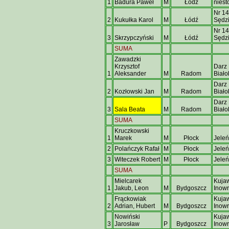
1
Badura Paweł
M
Łódź
nies
Nr 14
2
Kukułka Karol
M
Łódź
Sędz
Nr 14
3
Skrzypczyński
M
Łódź
Sędz
SUMA
Zawadzki
Krzysztof
Darz 
1
Aleksander
M
Radom
Biało
Darz 
2
Kozłowski Jan
M
Radom
Biało
Darz 
3
Sala Beata
M
Radom
Biało
SUMA
Kruczkowski
1
Marek
M
Płock
Jeleń
2
Polańczyk Rafał
M
Płock
Jeleń
3
Witeczek Robert
M
Płock
Jeleń
SUMA
Mielcarek
Kuja
1
Jakub, Leon
M
Bydgoszcz
Inowr
Frąckowiak
Kuja
2
Adrian, Hubert
M
Bydgoszcz
Inowr
Nowiński
Kuja
3
Jarosław
P
Bydgoszcz
Inowr