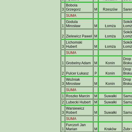
Bobola
3
Grzegorz
M
Rzeszów
Sare
SUMA
Godula
Sokół
1
Mirosław
M
Łomża
Łomż
Sokół
2
Zielewicz Paweł
M
Łomża
Łomż
Lichomski
Sokół
3
Hubert
M
Łomża
Łomż
SUMA
Drop 
1
Grobelny Adam
M
Konin
Bisku
Drop 
2
Pulcer Łukasz
P
Konin
Bisku
Woźniak
Drop 
3
Mirosław
M
Konin
Bisku
SUMA
1
Roszko Marcin
M
Suwałki
Sarn
2
Lubecki Hubert
M
Suwałki
Sarn
Warsiewicz
3
Robert
M
Suwałki
Sarn
SUMA
Furczoń Jan
1
Marian
M
Kraków
Żubr