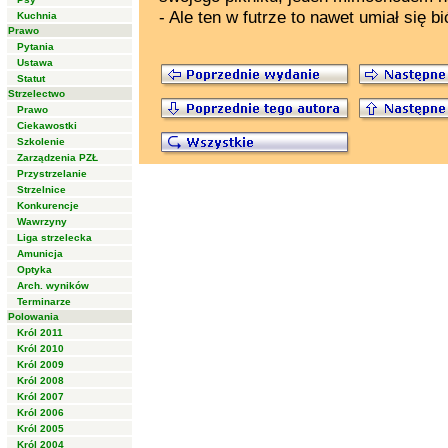
- Ale ten w futrze to nawet umiał się bić
Kuchnia
Prawo
Pytania
Ustawa
Statut
Strzelectwo
Prawo
Ciekawostki
Szkolenie
Zarządzenia PZŁ
Przystrzelanie
Strzelnice
Konkurencje
Wawrzyny
Liga strzelecka
Amunicja
Optyka
Arch. wyników
Terminarze
Polowania
Król 2011
Król 2010
Król 2009
Król 2008
Król 2007
Król 2006
Król 2005
Król 2004