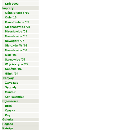
Król 2003
Imprezy
Ośno/Słubice '10
Osie '10
Ośno/Słubice '09
Ciechanowiec '08
Mirosławice '08
Mirosławice '07
Nowogard '07
Sieraków W. '06
Mirosławice '06
Osie '06
Sarnowice '05
Wojcieszyce '05
Sobótka '04
Glinki '04
Tradycja
Zwyczaje
Sygnały
Mundur
Cer. sztandar.
Ogłoszenia
Broń
Optyka
Psy
Galeria
Pogoda
Księżyc