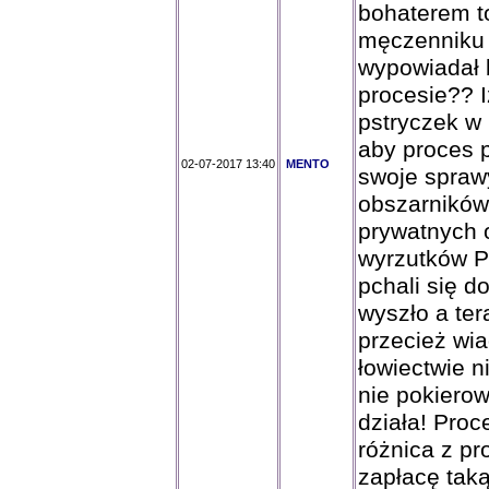
bohaterem t
męczenniku t
wypowiadał 
procesie?? I
pstryczek w
aby proces p
02-07-2017 13:40
MENTO
swoje spraw
obszarników
prywatnych 
wyrzutków PZ
pchali się do
wyszło a ter
przecież wi
łowiectwie n
nie pokierow
działa! Pro
różnica z pr
zapłacę tak