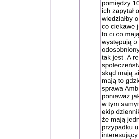
pomiędzy 10
ich zapytał 
wiedziałby o
co ciekawe 
to ci co maj
występują o
odosobniony
tak jest .A 
społeczeńst
skąd mają s
mają to gdzi
sprawa Ambe
ponieważ jak
w tym samym 
ekip dzienni
że mają jedn
przypadku u
interesujący