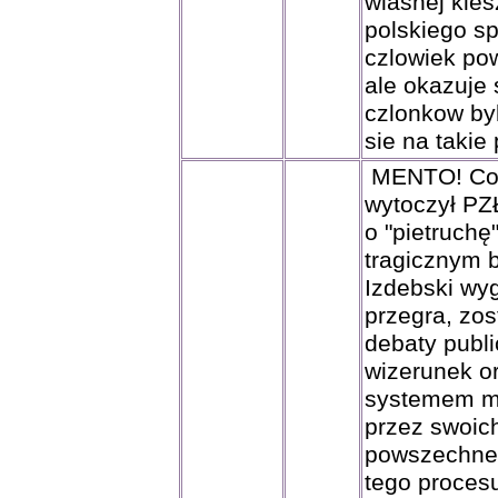
wlasnej kies
polskiego s
czlowiek pow
ale okazuje 
czlonkow by
sie na takie 
MENTO! Co s
wytoczył PZ
o "pietruchę
tragicznym 
Izdebski wyg
przegra, zo
debaty publi
wizerunek or
systemem ma
przez swoic
powszechne
tego procesu