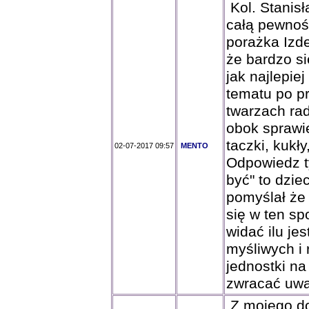
Kol. Stanisł
całą pewnoś
porażka Izd
że bardzo si
jak najlepie
tematu po p
twarzach ra
obok sprawi
taczki, kukły
02-07-2017 09:57
MENTO
Odpowiedz t
być" to dzie
pomyślał że
się w ten s
widać ilu je
myśliwych i 
jednostki na
zwracać uwa
Z mojego do