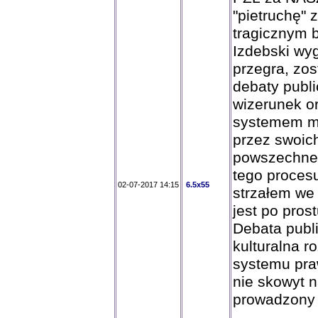
"pietruchę" 
tragicznym 
Izdebski wyg
przegra, zo
debaty publi
wizerunek or
systemem ma
przez swoic
powszechne
tego procesu
02-07-2017 14:15
6.5x55
strzałem we 
jest po pros
Debata publi
kulturalna 
systemu pra
nie skowyt 
prowadzony