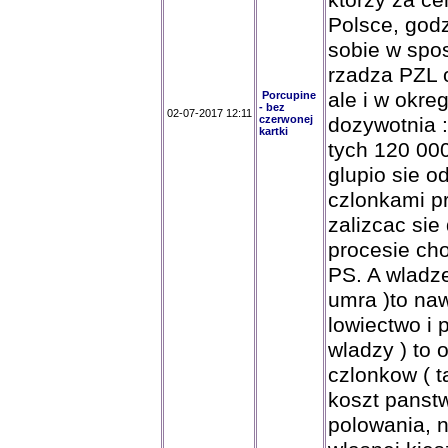
ktorzy za ce
Polsce, god
sobie w sp
rzadza PZL od
ale i w okre
Porcupine
- bez
02-07-2017 12:11
czerwonej
dozywotnia :)
kartki
tych 120 00
glupio sie 
czlonkami p
zalizcac sie
procesie cho
PS. A wladze
umra )to naw
lowiectwo i p
wladzy ) to
czlonkow ( t
koszt panst
polowania, n