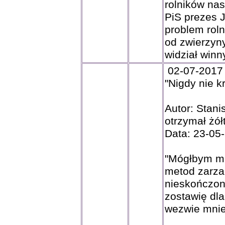
rolników nas
PiS prezes 
problem rol
od zwierzyny
widział win
02-07-2017 
"Nigdy nie k
Autor: Stan
otrzymał żół
Data: 23-05
"Mógłbym mn
metod zarza
nieskończon
zostawię dl
wezwie mnie