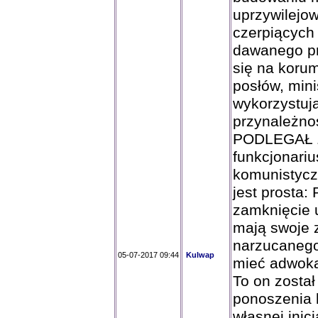
uprzywilejo
czerpiących
dawanego pr
się na koru
posłów, min
wykorzystuj
przynależno
PODLEGAŁ ZG
funkcjonari
komunistycz
jest prosta
zamknięcie u
mają swoje 
narzucanego
05-07-2017 09:44
Kulwap
mieć adwoka
To on zosta
ponoszenia 
własnej inic