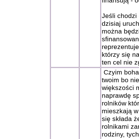
finansują - o
Jeśli chodz
dzisiaj uruc
można będzi
sfinansowani
reprezentuje
którzy się n
ten cel nie 
Czyim bohat
twoim bo ni
większości m
naprawdę spr
rolników któ
mieszkają w
się składa 
rolnikami z
rodziny, tyc