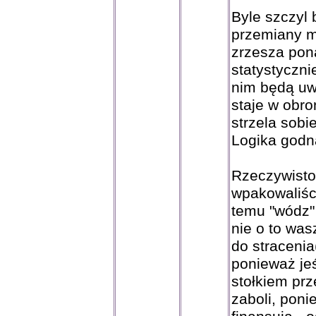
Byle szczyl 
przemiany ma
zrzesza pona
statystyczni
nim będą uwa
staje w obro
strzela sobi
Logika godna
Rzeczywistoś
wpakowaliści
temu "wódz"
nie o to was
do stracenia
ponieważ jeś
stołkiem pr
zaboli, poni