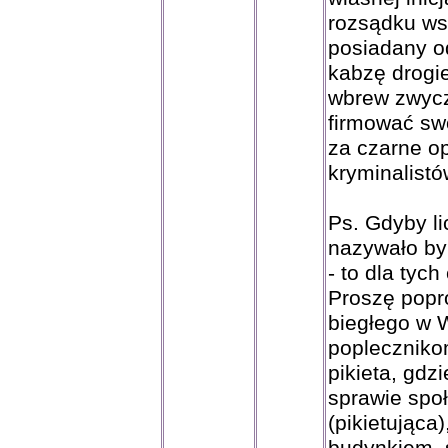
rozsądku ws
posiadany od
kabzę drogie
wbrew zwycz
firmować swo
za czarne op
kryminalistó
Ps. Gdyby li
nazywało by 
- to dla tyc
Proszę popr
biegłego w W
poplecznikom
pikieta, gdz
sprawie społ
(pikietująca