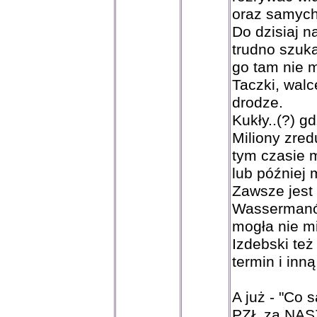
oraz samych
Do dzisiaj n
trudno szuk
go tam nie 
Taczki, walc
drodze.
Kukły..(?) g
Miliony zre
tym czasie m
lub później 
Zawsze jest 
Wassermanó
mogła nie m
Izdebski też
termin i inną
A już - "Co 
PZŁ za NASZ