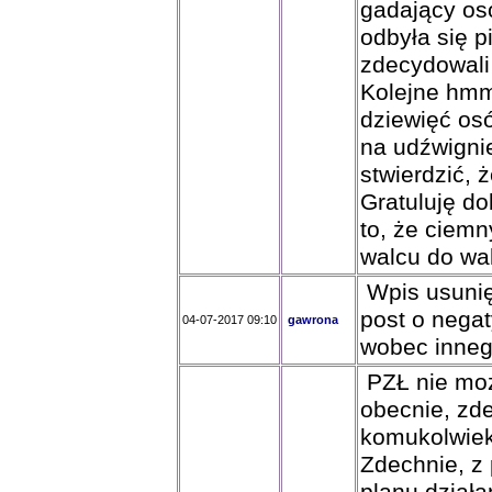
gadający os
odbyła się pi
zdecydowali 
Kolejne hmm
dziewięć os
na udźwigni
stwierdzić, 
Gratuluję d
to, że ciemn
walcu do wa
Wpis usunię
post o neg
04-07-2017 09:10
gawrona
wobec inneg
PZŁ nie może
obecnie, zde
komukolwiek
Zdechnie, z 