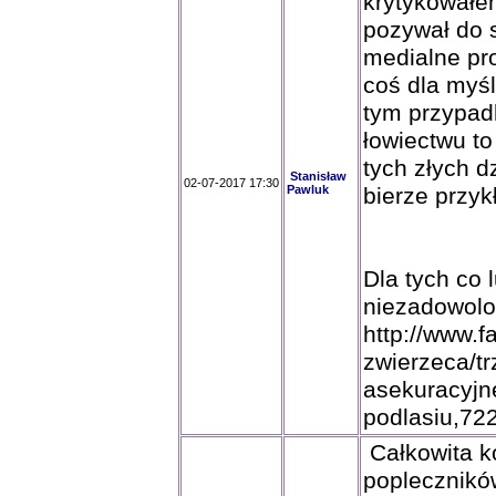
krytykowałe
pozywał do s
medialne pr
coś dla myśl
tym przypad
łowiectwu t
tych złych d
Stanisław
02-07-2017 17:30
Pawluk
bierze przyk
Dla tych co 
niezadowolo
http://www.f
zwierzeca/t
asekuracyjne
podlasiu,72
Całkowita k
poplecznikó