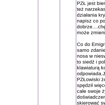
PZŁ jest bier
też narzekas
działania kry
napisz co po
dobrze....ch
może zmieni
Co do Emigr
samo zdanie 
nosa w nies
to siedź i p
klawiaturą k
odpowiada.J
PZŁowiski żó
spędził więc
całe swoje ż
doświadczen
skierować s