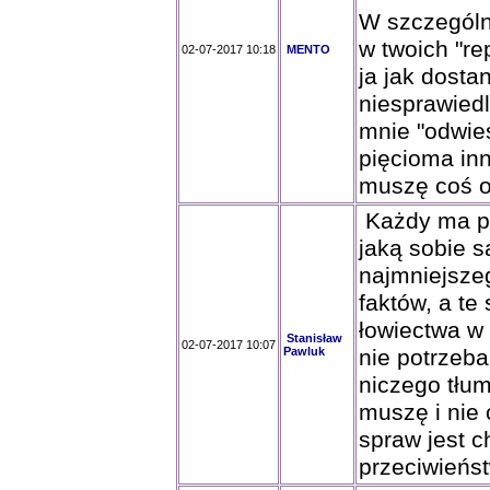
W szczególn
w twoich "re
02-07-2017 10:18
MENTO
ja jak dosta
niesprawiedl
mnie "odwies
pięcioma inn
muszę coś o
Każdy ma pr
jaką sobie s
najmniejsze
faktów, a te
łowiectwa w
Stanisław
02-07-2017 10:07
Pawluk
nie potrzeba
niczego tłum
muszę i nie 
spraw jest 
przeciwieńs