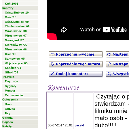
Król 2003
Imprezy
Ośno/Słubice '10
Osie '10
Ośno/Słubice '09
Ciechanowiec '08
Mirosławice '08
Mirosławice '07
Nowogard '07
Sieraków W. '06
Mirosławice '06
Osie '06
Sarnowice '05
Wojcieszyce '05
Sobótka '04
Glinki '04
Tradycja
Zwyczaje
Sygnały
Mundur
Czytając o p
Cer. sztandar.
Ogłoszenia
stwierdzam 
Broń
Optyka
filmiku mnie 
Psy
mało osób - 
Galeria
Pogoda
dużo!!!!!
05-07-2017 23:01
jacekl
Księżyc