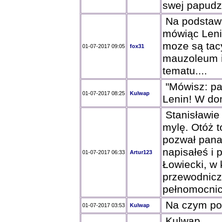
swej papudz
Na podstawi
mówiąc Lenin
moze są tacy
01-07-2017 09:05
fox31
mauzoleum it
tematu....
"Mówisz: pa
01-07-2017 08:25
Kulwap
Lenin! W dom
Stanisławie 
mylę. Otóż 
pozwał pana
napisałeś i 
01-07-2017 06:33
Artur123
Łowiecki, w 
przewodnicz
pełnomocnic
Na czym pol
01-07-2017 03:53
Kulwap
Kulwap