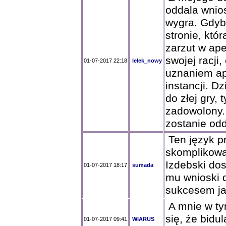
oddala wnio
wygra. Gdyb
stronie, któ
zarzut w ape
swojej racji
01-07-2017 22:18
lelek_nowy
uznaniem ap
instancji. Dz
do złej gry,
zadowolony.
zostanie odd
Ten język pr
skomplikowan
Izdebski dos
01-07-2017 18:17
sumada
mu wnioski 
sukcesem ja
A mnie w ty
się, że bidu
01-07-2017 09:41
WIARUS