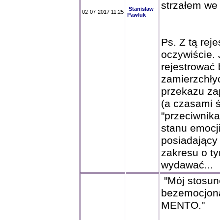
strzałem we
Stanisław
02-07-2017 11:25
Pawluk
Ps. Z tą rej
oczywiście. 
rejestrować
zamierzchły
przekazu za
(a czasami 
"przeciwnik
stanu emocj
posiadający
zakresu o t
wydawać...
"Mój stosune
bezemocjona
MENTO."