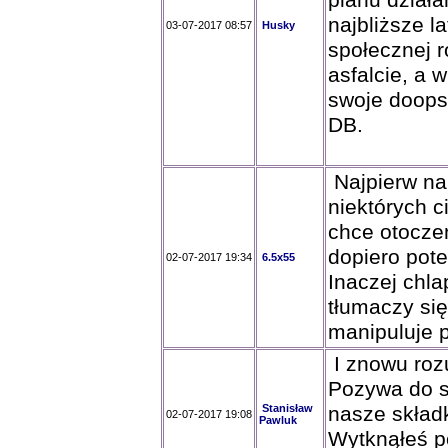
planu działa
najbliższe l
03-07-2017 08:57
Husky
społecznej r
asfalcie, a 
swoje doops
DB.
Najpierw nal
niektórych c
chce otocze
dopiero pote
02-07-2017 19:34
6.5x55
Inaczej chla
tłumaczy się
manipuluje 
I znowu rozu
Pozywa do s
Stanisław
nasze składk
02-07-2017 19:08
Pawluk
Wytknąłeś po