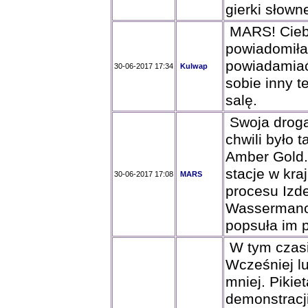
gierki słowne
MARS! Cieb
powiadomiła
powiadamiać.
30-06-2017 17:34
Kulwap
sobie inny t
salę.
Swoja drogą 
chwili było 
Amber Gold.
stacje w kr
30-06-2017 17:08
MARS
procesu Izde
Wasserman
popsuła im p
W tym czasie
Wcześniej lu
mniej. Pikie
demonstracji