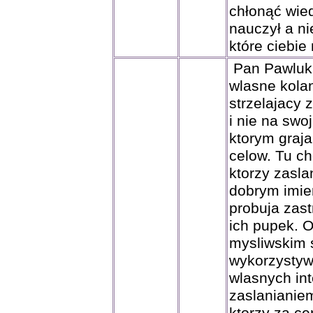
chłonąć wie
nauczył a n
które ciebie
Pan Pawluk m
wlasne kolan
strzelajacy 
i nie na swo
ktorym graja
celow. Tu c
ktorzy zaslan
dobrym imie
probuja zast
ich pupek. 
mysliwskim 
wykorzystyw
wlasnych int
zaslanianie