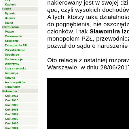
nakierowany jest w swojej dz
Kuchnia
quo
, czyli wysokich dochodów
Prawo
Pytania
A tych, którzy taką działalno
Ustawa
do pognębienia, nie oszczęd
Statut
Strzelectwo
członków. I tak
Sławomira Iz
Prawo
Ciekawostki
monopolem PZŁ, przewodnic
Szkolenie
pozwał do sądu o naruszenie
Zarządzenia PZŁ
Przystrzelanie
Strzelnice
Oto relacja z ostatniej roz
Konkurencje
Wawrzyny
Warszawie, w dniu 28/06/201
Liga strzelecka
Amunicja
Optyka
Arch. wyników
Terminarze
Polowania
Król 2011
Król 2010
Król 2009
Król 2008
Król 2007
Król 2006
Król 2005
Król 2004