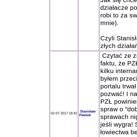
Jak się chce
działacze p
robi to za s
mnie).
Czyli Stani
złych działa
Czytać ze z
faktu, że P
kilku inter
byłem przec
portalu trwa
pozwać! I n
PZŁ powinie
spraw o "do
Stanisław
02-07-2017 18:42
Pawluk
sprawach ni
jeśli wygra!
łowiectwa be