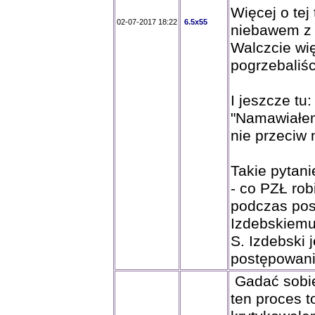
Więcej o tej
02-07-2017 18:22
6.5x55
niebawem z p
Walczcie wię
pogrzebaliśc
I jeszcze tu:
"Namawiałem
nie przeciw 
Takie pytan
- co PZŁ rob
podczas pos
Izdebskiemu
S. Izdebski 
postępowani
Gadać sobie
ten proces t