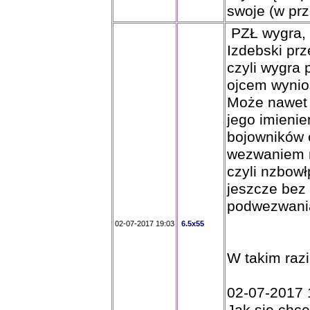
swoje (w prz
PZŁ wygra, 
Izdebski prz
czyli wygra 
ojcem wynios
Może nawet
jego imienie
bojowników 
wezwaniem m
czyli nzbowł
jeszcze be
podwezwani
02-07-2017 19:03
6.5x55
W takim raz
02-07-2017 