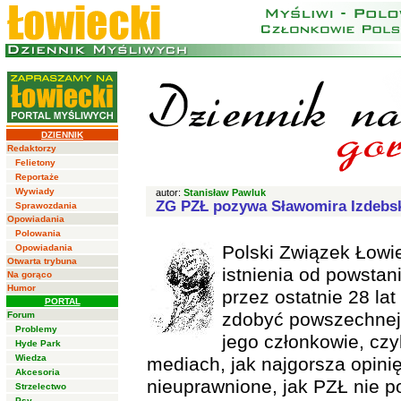
DZIENNIK
Redaktorzy
Felietony
Reportaże
Wywiady
autor:
Stanisław Pawluk
ZG PZŁ pozywa Sławomira Izdebs
Sprawozdania
Opowiadania
Polowania
Polski Związek Łowie
Opowiadania
Otwarta trybuna
istnienia od powstani
Na gorąco
Humor
przez ostatnie 28 lat 
PORTAL
zdobyć powszechnej 
Forum
Problemy
jego członkowie, cz
Hyde Park
Wiedza
mediach, jak najgorsza opinię
Akcesoria
nieuprawnione, jak PZŁ nie po
Strzelectwo
Psy