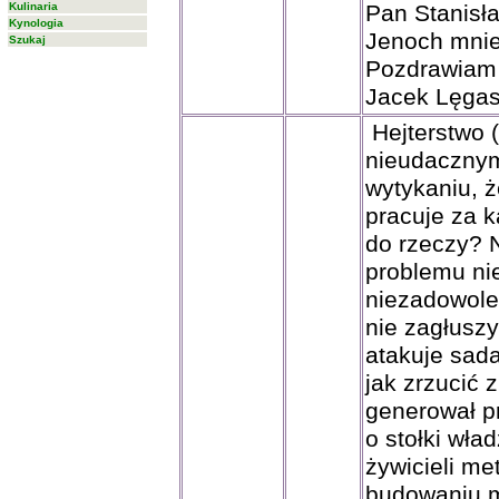
Kulinaria
Pan Stanisł
Kynologia
Jenoch mnie 
Szukaj
Pozdrawiam 
Jacek Lęga
Hejterstwo (
nieudacznym 
wytykaniu, 
pracuje za k
do rzeczy? 
problemu nie
niezadowolen
nie zagłuszy
atakuje sad
jak zrzucić 
generował pr
o stołki wła
żywicieli me
budowaniu mo