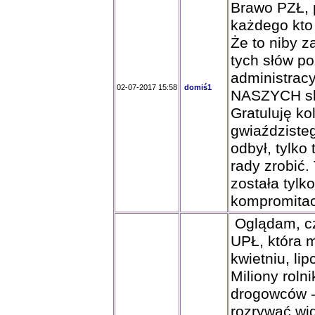
Brawo PZŁ, 
każdego kto 
Że to niby z
tych słów p
administracy
02-07-2017 15:58
domiś1
NASZYCH skł
Gratuluję ko
gwiaździsteg
odbył, tylko
rady zrobić.
została tylk
kompromitac
Oglądam, cz
UPŁ, która m
kwietniu, lip
Miliony roln
drogowców -
rozrywać wi