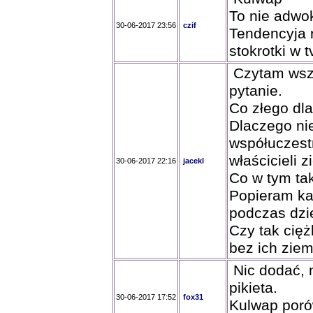
To nie adwok
30-06-2017 23:56
czif
Tendencyja 
stokrotki w t
Czytam wsz
pytanie.
Co złego dla
Dlaczego ni
współuczestn
właścicieli 
30-06-2017 22:16
jacekl
Co w tym ta
Popieram ka
podczas dz
Czy tak cięż
bez ich ziem
Nic dodać, n
pikieta.
30-06-2017 17:52
fox31
Kulwap poró