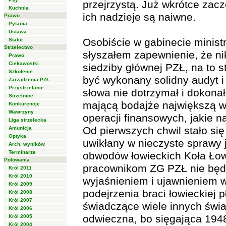
przejrzystą. Już wkrótce zacz
Kuchnia
ich nadzieje są naiwne.
Prawo
Pytania
Ustawa
Osobiście w gabinecie minist
Statut
Strzelectwo
słyszałem zapewnienie, że ni
Prawo
Ciekawostki
siedziby głównej PZŁ, na to 
Szkolenie
być wykonany solidny audyt i
Zarządzenia PZŁ
Przystrzelanie
słowa nie dotrzymał i dokona
Strzelnice
mającą bodajże największą w
Konkurencje
Wawrzyny
operacji finansowych, jakie 
Liga strzelecka
Od pierwszych chwil stało się
Amunicja
Optyka
uwikłany w nieczyste sprawy
Arch. wyników
Terminarze
obwodów łowieckich Koła Łowi
Polowania
pracownikom ZG PZŁ nie będ
Król 2011
Król 2010
wyjaśnieniem i ujawnieniem 
Król 2009
podejrzenia braci łowieckiej 
Król 2008
Król 2007
świadczące wiele innych świ
Król 2006
odwieczna, bo sięgająca 1948
Król 2005
Król 2004