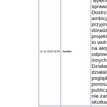
Byłem 
sprawa
Dostrz
ambicj
przyjm
doradz
projek
to wol
na akt
12-11-2018 16:59
Jurekel
odpowi
innych
Działa
działa
pogląd
ponosz
public
nie za
skutka