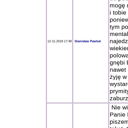
mogę m
i tobi
poniew
tym po
mental
najedz
12-11-2018 17:48
Stanisław Pawluk
wiekie
polowa
gnębi 
nawet 
żyję w
wystar
prymit
zaburz
Nie w
Panie L
pisze