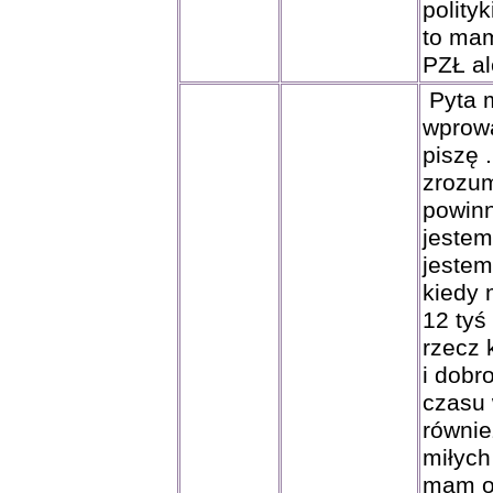
polity
to mam
PZŁ al
Pyta m
wprowa
piszę 
zrozum
powinno
jestem
jestem
kiedy
12 tyś
rzecz 
i dobr
czasu
równie
miłych
mam o