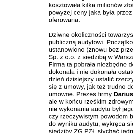
kosztowała kilka milionów zł
powyżej ceny jaka była prze
oferowana.
Dziwne okoliczności towarz
publiczną audytowi. Początk
ustanowiono (znowu bez prz
Sp. z o.o. z siedzibą w Warsz
Firma ta pobrała niezbędne d
dokonała i nie dokonała osta
dzień dzisiejszy ustalić rze
się z umowy, jak też trudno d
umowne. Prezes firmy
Darius
ale w końcu rześkim zdrowy
nie wykonania audytu był jego
czy rzeczywistym powodem b
do wyniku audytu, wykręca si
siedziby ZG PZŁ słychać jedna