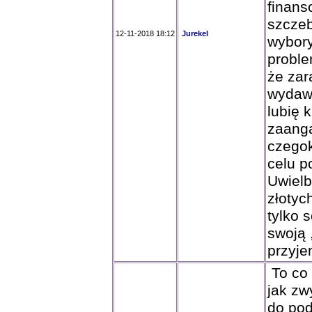
finan
szczeb
12-11-2018 18:12
Jurekel
wybory
proble
że zar
wydawa
lubię 
zaanga
czegok
celu p
Uwielb
złotyc
tylko 
swoją 
przyje
To co 
jak zw
do pod