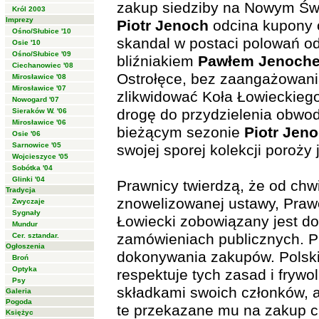
zakup siedziby na Nowym Świ
Król 2003
Imprezy
Piotr Jenoch
odcina kupony 
Ośno/Słubice '10
skandal w postaci polowań o
Osie '10
Ośno/Słubice '09
bliźniakiem
Pawłem Jenoch
Ciechanowiec '08
Ostrołęce, bez zaangażowania
Mirosławice '08
Mirosławice '07
zlikwidować Koła Łowieckiego
Nowogard '07
drogę do przydzielenia obw
Sieraków W. '06
Mirosławice '06
bieżącym sezonie
Piotr Jen
Osie '06
Sarnowice '05
swojej sporej kolekcji poroży 
Wojcieszyce '05
Sobótka '04
Glinki '04
Prawnicy twierdzą, że od chwi
Tradycja
znowelizowanej ustawy, Praw
Zwyczaje
Sygnały
Łowiecki zobowiązany jest do
Mundur
zamówieniach publicznych. Pr
Cer. sztandar.
Ogłoszenia
dokonywania zakupów. Polski
Broń
Optyka
respektuje tych zasad i frywol
Psy
składkami swoich członków, al
Galeria
Pogoda
te przekazane mu na zakup c
Księżyc