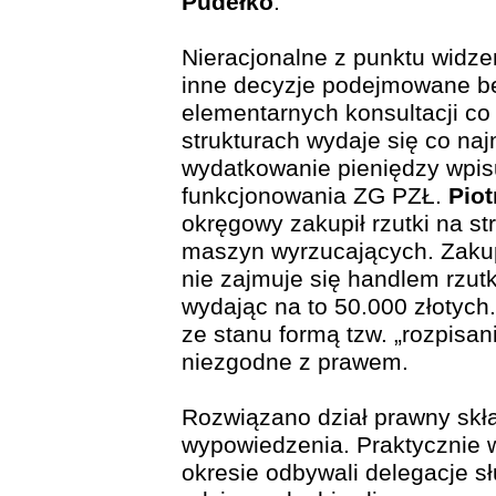
Pudełko
.
Nieracjonalne z punktu widz
inne decyzje podejmowane be
elementarnych konsultacji c
strukturach wydaje się co na
wydatkowanie pieniędzy wpisu
funkcjonowania ZG PZŁ.
Piot
okręgowy zakupił rzutki na str
maszyn wyrzucających. Zaku
nie zajmuje się handlem rzu
wydając na to 50.000 złotych.
ze stanu formą tzw. „rozpisan
niezgodne z prawem.
Rozwiązano dział prawny skł
wypowiedzenia. Praktycznie 
okresie odbywali delegacje 