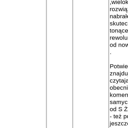
,wielo
rozwią
nabrał
skutec
tonące
rewolu
od now
.
Potwie
znajdu
czytaj
obecn
koment
samyc
od S Ż
- też 
jeszcz