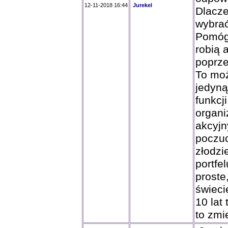
12-11-2018 16:44
Jurekel
Dlacze
wybrać 
Pomógł
robią 
poprze
To moż
jedyną
funkcj
organi
akcyjn
poczuc
złodzi
portfe
proste
świeci
10 lat
to zmie