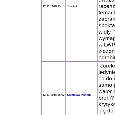
recenz
12-11-2018 15:18
Jurekel
temaci
zabran
spekta
widły.
wymaga
w LWP 
złożon
odrobin
Jureke
jedyni
co do 
samo 
walec 
12-11-2018 15:07
Stanisław Pawluk
broni?
krytyk
się do