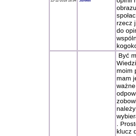
opinii
12-11-2018 18:54
Jurekel
obrazu
społac
rzecz 
do opi
wspóln
kogoko
Być mo
Wiedzi
moim p
mam je
ważne.
odpow
zobowi
należy
wybier
. Pros
klucz 