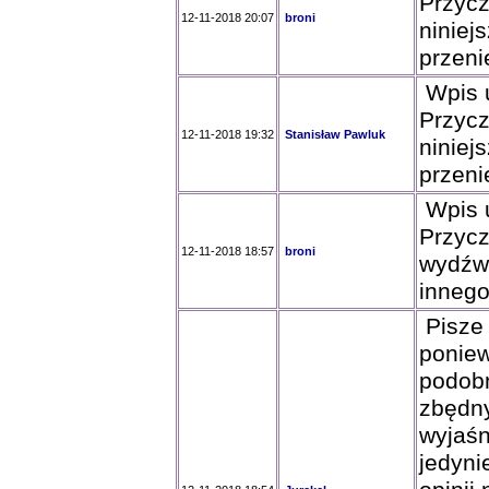
Przycz
12-11-2018 20:07
broni
niniej
przeni
Wpis u
Przycz
12-11-2018 19:32
Stanisław Pawluk
niniej
przeni
Wpis u
Przycz
12-11-2018 18:57
broni
wydźw
innego
Pisze 
poniew
podobn
zbędny
wyjaśn
jedyni