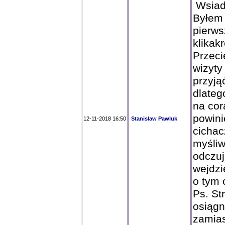
Wsiada
Byłem 
pierws
klikak
Przeci
wizyty
przyj
dlateg
na cor
powini
12-11-2018 16:50
Stanisław Pawluk
cicha
myśliw
odczuj
wejdzi
o tym 
Ps. Str
osiągn
zamias