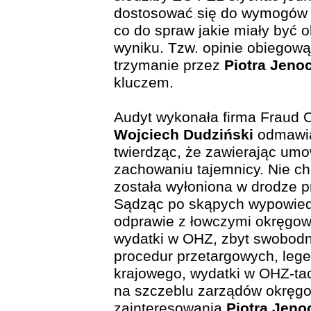
dostosować się do wymogów s
co do spraw jakie miały być 
wyniku. Tzw. opinie obiegową
trzymanie przez
Piotra Jeno
kluczem.
Audyt wykonała firma Fraud Co
Wojciech Dudziński
odmawia 
twierdząc, że zawierając umo
zachowaniu tajemnicy. Nie ch
została wyłoniona w drodze pr
Sądząc po skąpych wypowie
odprawie z łowczymi okręgow
wydatki w OHZ, zbyt swobodn
procedur przetargowych, leg
krajowego, wydatki w OHZ-ta
na szczeblu zarządów okręg
zainteresowania
Piotra Jeno