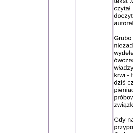
tekst 
czytał
doczyt
autore
Grubo 
niezad
wydele
ówcze
władzy
krwi -
dziś c
pieniac
próbow
związk
Gdy na
przypo