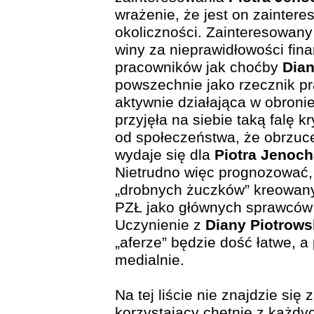
wrażenie, że jest on zainter
okoliczności. Zainteresowany
winy za nieprawidłowości fin
pracowników jak choćby
Dian
powszechnie jako rzecznik pr
aktywnie działająca w obroni
przyjęła na siebie taką falę k
od społeczeństwa, że obrzuc
wydaje się dla
Piotra Jenoc
Nietrudno więc prognozować, 
„drobnych żuczków” kreowan
PZŁ jako głównych sprawców
Uczynienie z
Diany Piotrows
„aferze” będzie dość łatwe, a
medialnie.
Na tej liście nie znajdzie si
korzystający chętnie z każdyc