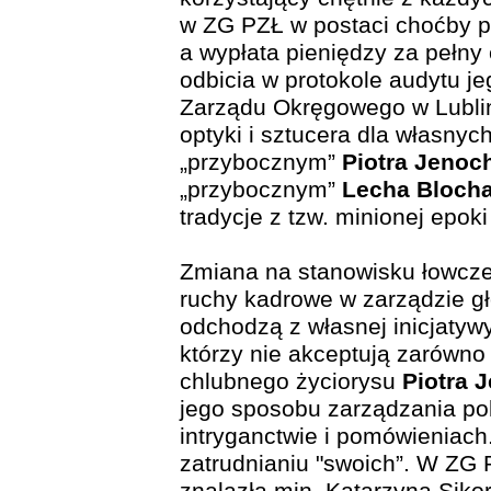
w ZG PZŁ w postaci choćby pr
a wypłata pieniędzy za pełny
odbicia w protokole audytu je
Zarządu Okręgowego w Lublin
optyki i sztucera dla własny
„przybocznym”
Piotra Jenoc
„przybocznym”
Lecha Bloch
tradycje z tzw. minionej epok
Zmiana na stanowisku łowcz
ruchy kadrowe w zarządzie g
odchodzą z własnej inicjatyw
którzy nie akceptują zarówno
chlubnego życiorysu
Piotra 
jego sposobu zarządzania pol
intryganctwie i pomówieniac
zatrudnianiu "swoich”. W ZG 