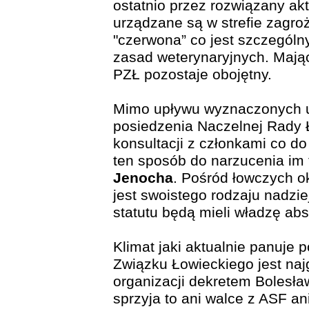
ostatnio przez rozwiązany akt
urządzane są w strefie zagro
"czerwona” co jest szczegól
zasad weterynaryjnych. Mają
PZŁ pozostaje obojętny.
Mimo upływu wyznaczonych u
posiedzenia Naczelnej Rady Ł
konsultacji z członkami co do
ten sposób do narzucenia im 
Jenocha
. Pośród łowczych 
jest swoistego rodzaju nadzi
statutu będą mieli władzę abs
Klimat jaki aktualnie panuje
Związku Łowieckiego jest najg
organizacji dekretem Bolesła
sprzyja to ani walce z ASF an