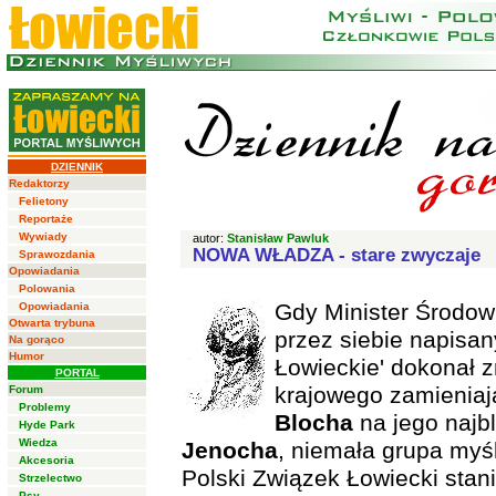
DZIENNIK
Redaktorzy
Felietony
Reportaże
Wywiady
autor:
Stanisław Pawluk
NOWA WŁADZA - stare zwyczaje
Sprawozdania
Opowiadania
Polowania
Gdy Minister Środow
Opowiadania
Otwarta trybuna
przez siebie napisa
Na gorąco
Humor
Łowieckie' dokonał 
PORTAL
krajowego zamieniaj
Forum
Problemy
Blocha
na jego najb
Hyde Park
Wiedza
Jenocha
, niemała grupa myś
Akcesoria
Polski Związek Łowiecki stani
Strzelectwo
Psy