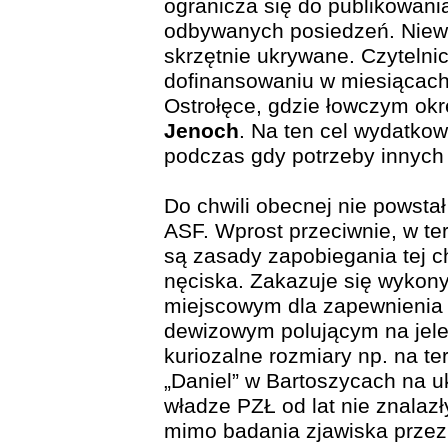
ogranicza się do publikowani
odbywanych posiedzeń. Niewy
skrzętnie ukrywane. Czytelnic
dofinansowaniu w miesiącach 
Ostrołęce, gdzie łowczym okr
Jenoch
. Na ten cel wydatkow
podczas gdy potrzeby innych s
Do chwili obecnej nie powsta
ASF. Wprost przeciwnie, w te
są zasady zapobiegania tej 
nęciska. Zakazuje się wyko
miejscowym dla zapewnienia
dewizowym polującym na jelen
kuriozalne rozmiary np. na te
„Daniel” w Bartoszycach na u
władze PZŁ od lat nie znalaz
mimo badania zjawiska przez