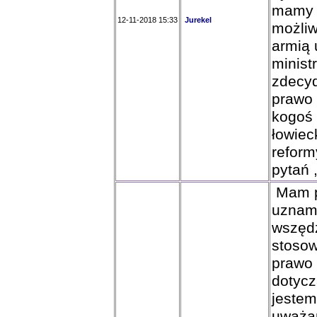
mamy 
12-11-2018 15:33
Jurekel
możliw
armią 
minist
zdecyd
prawo 
kogoś 
łowiec
refor
pytań ,
Mam pr
uznam 
wszęd
stosow
prawo
dotycz
jestem
uważa