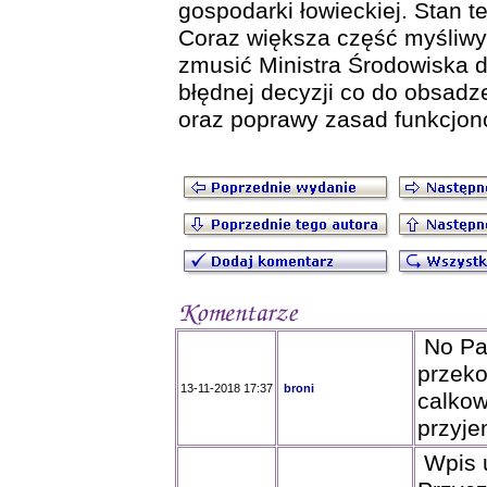
gospodarki łowieckiej. Stan t
Coraz większa część myśliwyc
zmusić Ministra Środowiska d
błędnej decyzji co do obsadz
oraz poprawy zasad funkcjon
No Pa
przeko
13-11-2018 17:37
broni
calkow
przyje
Wpis u