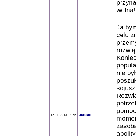
przyna
wolna!
Ja bym
celu z
przem
rozwi
Koniec
popula
nie by
poszuk
sojusz
Rozwią
potrze
pomoc
12-11-2018 14:55
Jurekel
momenc
zasoba
apolit