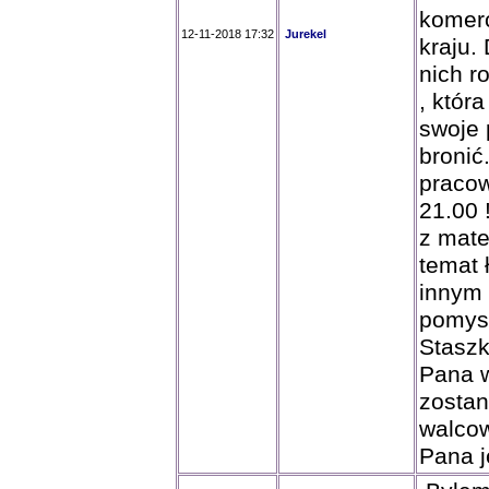
komer
12-11-2018 17:32
Jurekel
kraju.
nich r
, któr
swoje 
bronić
pracow
21.00 
z mate
temat 
innym 
pomys
Staszk
Pana w
zostan
walco
Pana j