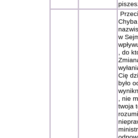
piszes
Przeci
Chyba 
nazwis
w Sejm
wpływu
, do k
Zmiana
wyłani
Cię dz
było o
wynikn
, nie m
twoja t
rozum
niepr
minist
odpowi