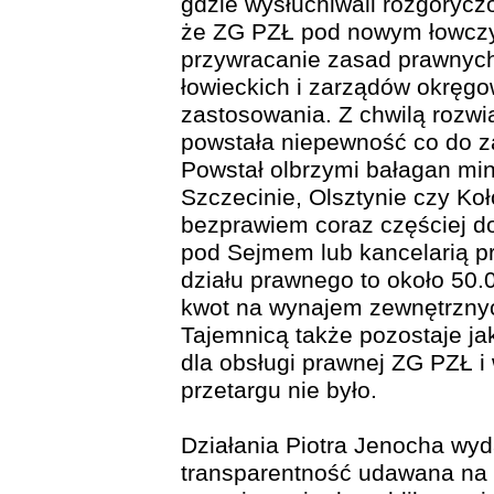
gdzie wysłuchiwali rozgoryc
że ZG PZŁ pod nowym łowczy
przywracanie zasad prawnych,
łowieckich i zarządów okręg
zastosowania. Z chwilą rozwi
powstała niepewność co do z
Powstał olbrzymi bałagan mi
Szczecinie, Olsztynie czy Koł
bezprawiem coraz częściej do
pod Sejmem lub kancelarią pr
działu prawnego to około 50.0
kwot na wynajem zewnętrznyc
Tajemnicą także pozostaje ja
dla obsługi prawnej ZG PZŁ i
przetargu nie było.
Działania Piotra Jenocha wyd
transparentność udawana na 