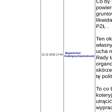
Co by 
powier
grunto
likwid
PZŁ .
Ten ok
własny
ucha n
Bayerischer
12-11-2018 17:44
Gebirgsschweisshund
Rady Ł
organo
skórze
tę pol
To co 
kotery
utrąci
wypra