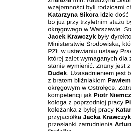
znalazła min. Katarzyna Sikor
wzajemności byli rodzicami c
Katarzyna Sikora
idzie dość 
bo już przy trzyletnim stażu 
okręgowego w Warszawie. St
Jacek Krawczyk
były dyrekt
Ministerstwie Środowiska, kt
PZŁ w ustawianiu ustawy Pra
której zalet wymaganych dla z
stanie wymienić. Znany jest 
Dudek
. Uzasadnieniem jest b
z bratem bliźniakiem
Pawłem
okręgowym w Ostrołęce. Zatr
kompetencji jak
Piotr Niemc
kolega z poprzedniej pracy
P
koleżanka z byłej pracy
Kata
przyjaciółka
Jacka Krawczy
przesłanki zatrudnienia
Artur