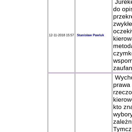
Jureke
do op
przekr
zwykłe
oczeki
12-11-2018 15:57
Stanisław Pawluk
kierow
metod
czymko
wspomi
zaufan
Wychod
prawa 
rzeczo
kierow
kto zn
wybory
zależny
Tymcza