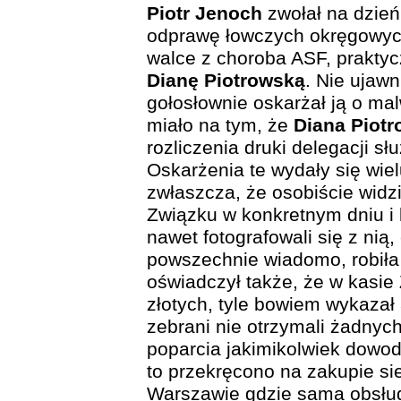
Piotr Jenoch
zwołał na dzień
odprawę łowczych okręgowych
walce z choroba ASF, praktyc
Dianę Piotrowską
. Nie ujaw
gołosłownie oskarżał ją o ma
miało na tym, że
Diana Piot
rozliczenia druki delegacji sł
Oskarżenia te wydały się wie
zwłaszcza, że osobiście widz
Związku w konkretnym dniu i 
nawet fotografowali się z nią,
powszechnie wiadomo, robiła
oświadczył także, że w kasie
złotych, tyle bowiem wykazał 
zebrani nie otrzymali żadnyc
poparcia jakimikolwiek dowoda
to przekręcono na zakupie s
Warszawie gdzie sama obsług