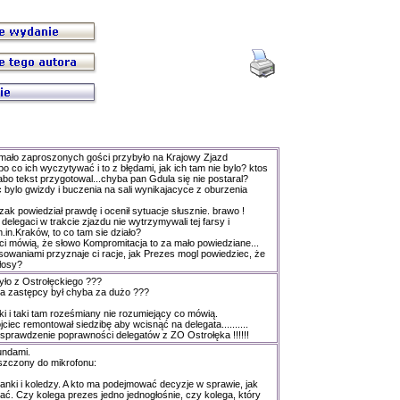
mało zaproszonych gości przybyło na Krajowy Zjazd
po co ich wyczytywać i to z błędami, jak ich tam nie bylo? ktos
abo tekst przygotowal...chyba pan Gdula się nie postaral?
c bylo gwizdy i buczenia na sali wynikajacyce z oburzenia
zak powiedział prawdę i ocenił sytuacje słusznie. brawo !
 delegaci w trakcie zjazdu nie wytrzymywali tej farsy i
.in.Kraków, to co tam sie działo?
 mówią, że słowo Kompromitacja to za mało powiedziane...
osowaniami przyznaje ci racje, jak Prezes mogl powiedziec, że
głosy?
było z Ostrołęckiego ???
a zastępcy był chyba za dużo ???
ki i taki tam roześmiany nie rozumiejący co mówią.
jciec remontował siedzibę aby wcisnąć na delegata..........
sprawdzenie poprawności delegatów z ZO Ostrołęka !!!!!!
undami.
uszczony do mikrofonu:
nki i koledzy. A kto ma podejmować decyzje w sprawie, jak
ć. Czy kolega prezes jedno jednogłośnie, czy kolega, który