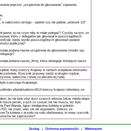
owania poprzez „urządzenia do głosowania” zapewnia
ne,
e,
e, w zależności od tego – padnie czy nie padnie „wniosek 1/3”
li jawne, to na czym niby to miało polegać? Czyżby na tym, że
nował, który z delegatów jak głosował w poszczególnych
żeli tak, kiedy wyniki poszczególnych głosowań podane
mości publicznej?
stała podana nazwa urządzenia do głosowania (model, typ,
ologacji)?
stała podana nazwa „firmy, która obsługuje dzisiejsze nasze
ncjalnie nowy Łowczy Krajowy w ramach ocieplania wizerunku
eczeństwie. Rzecznik prasowy siedzi w drugim rzędzie,
zyżona, widoczna z lewej za plecami tej rudej.
e było Łowczego Krajowego
w.pl/index.php/aktualnosci/613-lowczy-krajowy-odwolany-ze-
ilem, bo nie bylo zbyt duzo szarych wlosow.Jakas mloda ekipa,
lub nosza peruki, a tych co czesac sie nie musza, tez bylo
yla Pani Wanda, fajna i inteligentna kobieta w polskim
tu PZL nie znam, wiec sie nie wypowiem. Dobrze, ze
kow.Ta kobieta z przodu na rudo ufarbowana, to nowy rzecznik
enocha nie zaproszono?
Szukaj
|
Ochrona prywatności
|
Webmaster