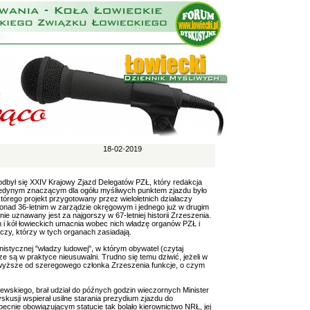
18-02-2019
odbył się XXIV Krajowy Zjazd Delegatów PZŁ, który redakcja
e jedynym znaczącym dla ogółu myśliwych punktem zjazdu było
tórego projekt przygotowany przez wieloletnich działaczy
nad 36-letnim w zarządzie okręgowym i jednego już w drugim
e uznawany jest za najgorszy w 67-letniej historii Zrzeszenia.
i kół łowieckich umacnia wobec nich władzę organów PZŁ i
czy, którzy w tych organach zasiadają.
istycznej "władzy ludowej", w którym obywatel (czytaj
e są w praktyce nieusuwalni. Trudno się temu dziwić, jeżeli w
cy wyższe od szeregowego członka Zrzeszenia funkcje, o czym
wskiego, brał udział do późnych godzin wieczornych Minister
yskusji wspierał usilne starania prezydium zjazdu do
becnie obowiązującym statucie tak bolało kierownictwo NRŁ, jej