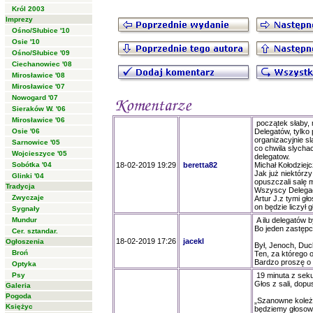
Król 2003
Imprezy
Ośno/Słubice '10
Osie '10
Ośno/Słubice '09
Ciechanowiec '08
Mirosławice '08
Mirosławice '07
Nowogard '07
Sieraków W. '06
Mirosławice '06
początek słaby, 
Osie '06
Delegatów, tylko 
organizacyjnie sl
Sarnowice '05
co chwila slycha
Wojcieszyce '05
delegatow.
Sobótka '04
18-02-2019 19:29
beretta82
Michał Kołodziejc
Jak już niektórzy
Glinki '04
opuszczali salę m
Tradycja
Wszyscy Delegaci
Zwyczaje
Artur J.z tymi gł
on będzie liczył 
Sygnały
Mundur
A ilu delegatów 
Bo jeden zastępc
Cer. sztandar.
18-02-2019 17:26
jacekl
Ogłoszenia
Był, Jenoch, Duc
Broń
Ten, za którego o
Bardzo proszę o 
Optyka
Psy
19 minuta z sek
Głos z sali, dop
Galeria
Pogoda
„Szanowne koleża
Księżyc
będziemy głosowa