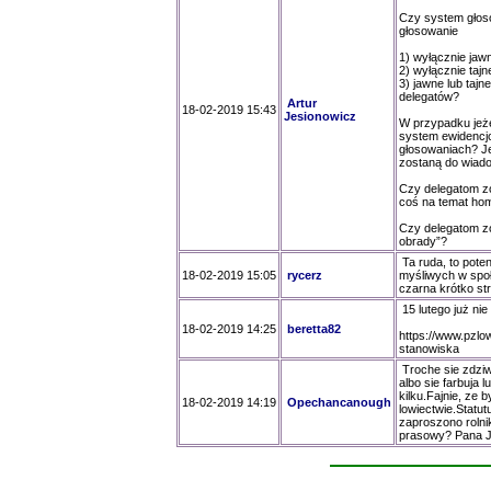
Czy system głos
głosowanie
1) wyłącznie jaw
2) wyłącznie tajn
3) jawne lub tajn
delegatów?
Artur
18-02-2019 15:43
Jesionowicz
W przypadku jeże
system ewidencjo
głosowaniach? Je
zostaną do wiado
Czy delegatom zo
coś na temat hom
Czy delegatom zo
obrady”?
Ta ruda, to pote
18-02-2019 15:05
rycerz
myśliwych w społ
czarna krótko str
15 lutego już ni
18-02-2019 14:25
beretta82
https://www.pzlo
stanowiska
Troche sie zdziw
albo sie farbuja 
kilku.Fajnie, ze b
18-02-2019 14:19
Opechancanough
lowiectwie.Statu
zaproszono rolni
prasowy? Pana J