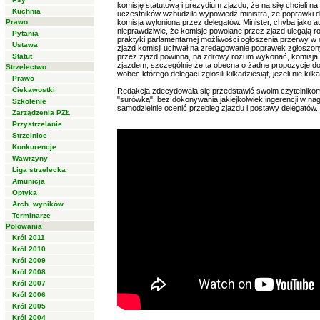
komisję statutową i prezydium zjazdu, że na siłę chcieli na
Kuchnia
uczestników wzbudziła wypowiedź ministra, że poprawki 
Prawo
komisja wyłoniona przez delegatów. Minister, chyba jako aut
nieprawdziwie, że komisje powołane przez zjazd ulegają r
Pytania
praktyki parlamentarnej możliwości ogłoszenia przerwy w 
Ustawa
zjazd komisji uchwał na zredagowanie poprawek zgłoszony
Statut
przez zjazd powinna, na zdrowy rozum wykonać, komisja 
zjazdem, szczególnie że ta obecna o żadne propozycje do
Strzelectwo
wobec którego delegaci zgłosili kilkadziesiąt, jeżeli nie kil
Prawo
Ciekawostki
Redakcja zdecydowała się przedstawić swoim czytelniko
"surówką", bez dokonywania jakiejkolwiek ingerencji w na
Szkolenie
samodzielnie ocenić przebieg zjazdu i postawy delegatów.
Zarządzenia PZŁ
Przystrzelanie
Strzelnice
Konkurencje
Wawrzyny
Liga strzelecka
Amunicja
Optyka
Arch. wyników
Terminarze
Polowania
Król 2011
Król 2010
Król 2009
Król 2008
Król 2007
Król 2006
Król 2005
Król 2004