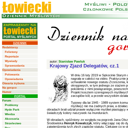
DZIENNIK
Redaktorzy
Felietony
Reportaże
Wywiady
autor:
Stanisław Pawluk
Krajowy Zjazd Delegatów, cz.1
Sprawozdania
Opowiadania
Polowania
W dniu 16 luty 2019 w Sękocinie Starym 
nagrała w całości na video. Praktyczni
Opowiadania
uchwalenie nowego statutu Zrzeszenia, k
Otwarta trybuna
okręgowych, w tym jednego ze stażem po
Na gorąco
pokoleniu z nimi powiązanego, powszechni
Humor
Projekt kosztem szeregowych myśliwych 
zarządów kół, a przede wszystkim działa
PORTAL
Forum
Typowy dla lat 1945 - 1989 system komun
Problemy
myśliwy) nie ma żadnych praw, a działacz
obradach brali udział prawie wyłącznie myśliwi piastują
Hyde Park
świadczyły kolory naszywek na mundurach.
Wiedza
Akcesoria
W obradach, spóźniony ze względu na pogrzeb Jana Olsze
Środowiska
Henryk Kowalczyk
, który włączając się do d
Strzelectwo
zatwierdzenia tych złych zapisów statutu. Ciekawe co w o
Psy