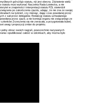
 myśliwych gorszego statutu, niż jest obecny. Zdziwienie wielu
do statutu musi wykonać Naczelna Rada Łowiecka, a nie
orytet w znajomości i interpretacji statutu PZŁ stwierdził
ozwiązaniu po zakończeniu zjazdu, udając, że nie zna ze swojej
obradach na tydzień, czy miesiąc, dając czas powołanej przez
ch z sali przez delegatów. Redakcję statutu uchwalanego
powołana przez zjazd, a nie komisja organu nie związanego ze
 członków Zrzeszenia się nie zwracała, a przygotowała bubel,
kaset uwag i propozycji zmian do projektu.
m pełny obraz swoich nagrań, powszechnie nazywanych
grania i opublikować całość w odcinkach, aby można było