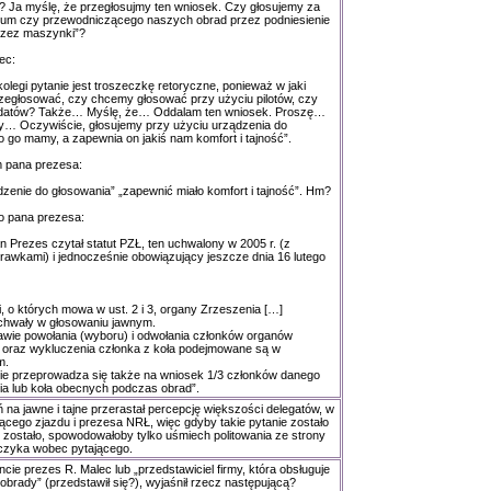
? Ja myślę, że przegłosujmy ten wniosek. Czy głosujemy za
um czy przewodniczącego naszych obrad przez podniesienie
zez maszynki”?
ec:
olegi pytanie jest troszeczkę retoryczne, ponieważ w jaki
egłosować, czy chcemy głosować przy użyciu pilotów, czy
ndatów? Także… Myślę, że… Oddalam ten wniosek. Proszę…
y… Oczywiście, głosujemy przy użyciu urządzenia do
o go mamy, a zapewnia on jakiś nam komfort i tajność”.
m pana prezesa:
zenie do głosowania” „zapewnić miało komfort i tajność”. Hm?
do pana prezesa:
n Prezes czytał statut PZŁ, ten uchwalony w 2005 r. (z
rawkami) i jednocześnie obowiązujący jeszcze dnia 16 lutego
, o których mowa w ust. 2 i 3, organy Zrzeszenia […]
chwały w głosowaniu jawnym.
wie powołania (wyboru) i odwołania członków organów
a oraz wykluczenia członka z koła podejmowane są w
m.
ie przeprowadza się także na wniosek 1/3 członków danego
a lub koła obecnych podczas obrad”.
 na jawne i tajne przerastał percepcję większości delegatów, w
cego zjazdu i prezesa NRŁ, więc gdyby takie pytanie zostało
e zostało, spowodowałoby tylko uśmiech politowania ze strony
lczyka wobec pytającego.
e prezes R. Malec lub „przedstawiciel firmy, która obsługuje
obrady” (przedstawił się?), wyjaśnił rzecz następującą?