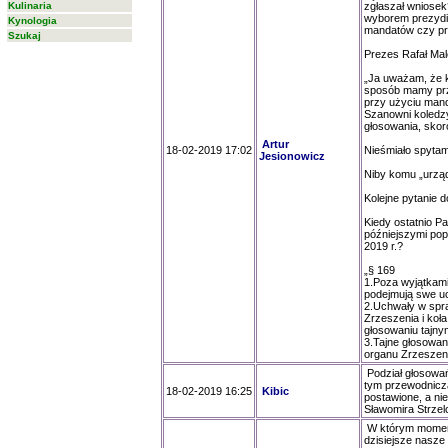
Kulinaria
zgłaszał wniosek
wyborem prezydi
Kynologia
mandatów czy pr
Szukaj
Prezes Rafał Mal
„Ja uważam, że k
sposób mamy prz
przy użyciu ma
Szanowni koledz
głosowania, skor
Artur
18-02-2019 17:02
Nieśmiało spyta
Jesionowicz
Niby komu „urząd
Kolejne pytanie 
Kiedy ostatnio Pa
późniejszymi pop
2019 r.?
„§ 169
1.Poza wyjątkami
podejmują swe u
2.Uchwały w spra
Zrzeszenia i koł
głosowaniu tajny
3.Tajne głosowan
organu Zrzeszeni
Podział głosowań
tym przewodniczą
18-02-2019 16:25
Kibic
postawione, a ni
Sławomira Strze
W którym momenci
dzisiejsze nasze 