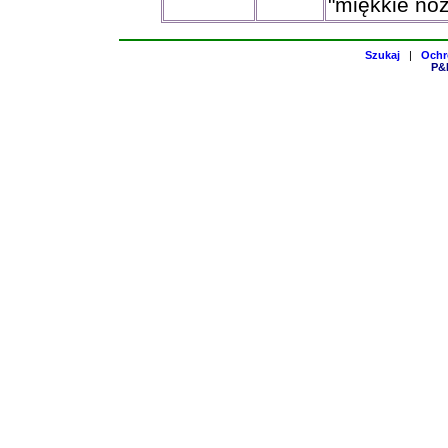
"miękkie nóż
Szukaj
|
Ochr
P&H