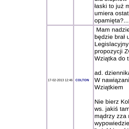
łaski to już 
umiera ostat
opamięta?...
Mam nadziej
będzie brał 
Legislacyjn
propozycji 
Wziątka do t
ad. dziennik
W nawiązani
17-02-2013 12:46
COLTON
Wziątkiem
Nie bierz Ko
ws. jakiś ta
mądrzy zza 
wypowiedzieć