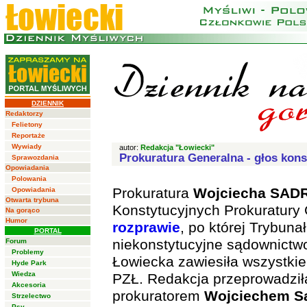
DZIENNIK
Redaktorzy
Felietony
Reportaże
Wywiady
autor:
Redakcja "Łowiecki"
Prokuratura Generalna - głos kons
Sprawozdania
Opowiadania
Polowania
Prokuratura
Wojciecha SA
Opowiadania
Otwarta trybuna
Konstytucyjnych Prokuratury
Na gorąco
Humor
rozprawie
, po której Trybuna
PORTAL
niekonstytucyjne sądownictw
Forum
Problemy
Łowiecka zawiesiła wszystki
Hyde Park
Wiedza
PZŁ. Redakcja przeprowadziła
Akcesoria
prokuratorem
Wojciechem S
Strzelectwo
Psy