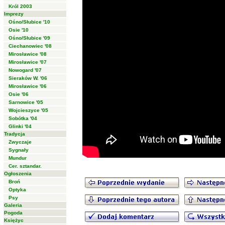
Król 2003
Imprezy
Ośno/Słubice '10
Osie '10
Ośno/Słubice '09
Ciechanowiec '08
Mirosławice '08
Mirosławice '07
Nowogard '07
Sieraków W. '06
Mirosławice '06
Osie '06
Sarnowice '05
Wojcieszyce '05
Sobótka '04
Glinki '04
Tradycja
Zwyczaje
Sygnały
Mundur
Cer. sztandar.
Ogłoszenia
Broń
Optyka
Psy
Galeria
Pogoda
Księżyc