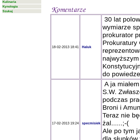
Kulinaria
Kynologia
Szukaj
30 lat polow
wymiarze spr
prokurator p
Prokuratury 
18-02-2013 18:41
Haluk
reprezentowa
najwyższym
Konstytucyj
do powiedze
A ja miałem
S.W. Zwłaszc
podczas pra
Broni i Amuni
Teraz nie b
żal......;-(
17-02-2013 19:24
specmisiek
Ale po tym j
dla słupków 