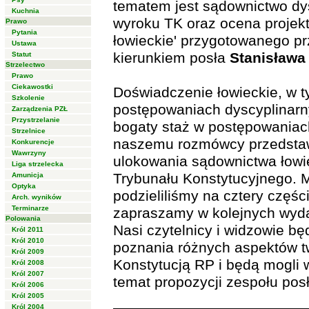
tematem jest sądownictwo dy
Kuchnia
wyroku TK oraz ocena projek
Prawo
Pytania
łowieckie' przygotowanego p
Ustawa
kierunkiem posła
Stanisława
Statut
Strzelectwo
Prawo
Ciekawostki
Doświadczenie łowieckie, w t
Szkolenie
postępowaniach dyscyplinarn
Zarządzenia PZŁ
Przystrzelanie
bogaty staż w postępowaniac
Strzelnice
naszemu rozmówcy przedstaw
Konkurencje
Wawrzyny
ulokowania sądownictwa łowi
Liga strzelecka
Trybunału Konstytucyjnego. M
Amunicja
Optyka
podzieliliśmy na cztery częśc
Arch. wyników
Terminarze
zapraszamy w kolejnych wyda
Polowania
Nasi czytelnicy i widzowie bę
Król 2011
Król 2010
poznania różnych aspektów 
Król 2009
Konstytucją RP i będą mogli 
Król 2008
Król 2007
temat propozycji zespołu pos
Król 2006
Król 2005
Król 2004