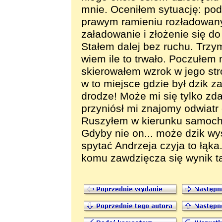
mnie. Oceniłem sytuację: pod
prawym ramieniu rozładowany
załadowanie i złożenie się do
Stałem dalej bez ruchu. Trzy
wiem ile to trwało. Poczułem n
skierowałem wzrok w jego st
w to miejsce gdzie był dzik z
drodze! Może mi się tylko zd
przyniósł mi znajomy odwiatr 
Ruszyłem w kierunku samocho
Gdyby nie on... może dzik wy
spytać Andrzeja czyja to łąka
komu zawdzięcza się wynik t