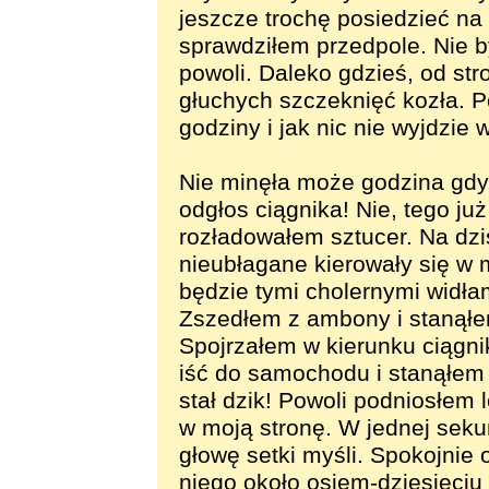
jeszcze trochę posiedzieć na
sprawdziłem przedpole. Nie b
powoli. Daleko gdzieś, od str
głuchych szczeknięć kozła. 
godziny i jak nic nie wyjdzi
Nie minęła może godzina gdy
odgłos ciągnika! Nie, tego ju
rozładowałem sztucer. Na dziś
nieubłagane kierowały się w 
będzie tymi cholernymi widła
Zszedłem z ambony i stanął
Spojrzałem w kierunku ciągni
iść do samochodu i stanąłem 
stał dzik! Powoli podniosłem l
w moją stronę. W jednej seku
głowę setki myśli. Spokojnie 
niego około osiem-dziesięci