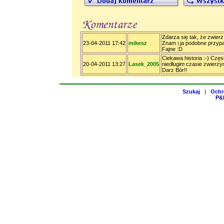
Zdarza się tak, że zwierz 
23-04-2011 17:42
mikesz
Znam i ja podobne przypa
Fajne :D
Ciekawa historia :-) Częs
20-04-2011 13:27
Lasek_2005
niedługim czasie zwierzy
Darz Bór!!
Szukaj
|
Ochr
P&H