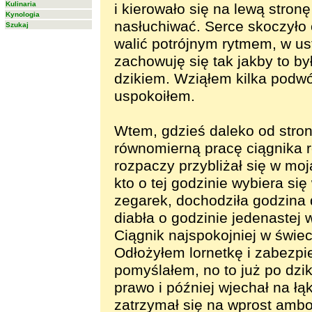
Kulinaria
i kierowało się na lewą stro
Kynologia
nasłuchiwać. Serce skoczyło 
Szukaj
walić potrójnym rytmem, w ust
zachowuję się tak jakby to by
dzikiem. Wziąłem kilka podwó
uspokoiłem.
Wtem, gdzieś daleko od stron
równomierną pracę ciągnika r
rozpaczy przybliżał się w moj
kto o tej godzinie wybiera się
zegarek, dochodziła godzina 
diabła o godzinie jedenastej 
Ciągnik najspokojniej w świec
Odłożyłem lornetkę i zabezpi
pomyślałem, no to już po dzik
prawo i później wjechał na łą
zatrzymał się na wprost ambo