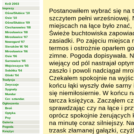
Król 2003
Imprezy
Postanowiłem wybrać się na 
Ośno/Słubice '10
szczytem pełni wrześniowej. 
Osie '10
Ośno/Słubice '09
miejscach na łące było znać, 
Ciechanowiec '08
Świeże buchtowiska zapowiad
Mirosławice '08
Mirosławice '07
zasiadki. Po zajęciu miejsca
Nowogard '07
termos i ostrożnie oparłem go
Sieraków W. '06
Mirosławice '06
zimne. Pogoda dopisywała. Ni
Osie '06
Sarnowice '05
wiejący od pól nastrajał opty
Wojcieszyce '05
zaszło i powoli nadciągał mro
Sobótka '04
Glinki '04
Czekałem spokojnie na wyjści
Tradycja
końcu łąki wyszły dwie sarny 
Zwyczaje
Sygnały
się niemiłosiernie. W końcu 
Mundur
tarcza księżyca. Zacząłem czę
Cer. sztandar.
Ogłoszenia
sprawdzając czy na łące i prz
Broń
Optyka
oprócz spokojnie żerujących 
Psy
na minutę coraz silniejszy. N
Galeria
Pogoda
trzask złamanej gałązki, czyż
Księżyc