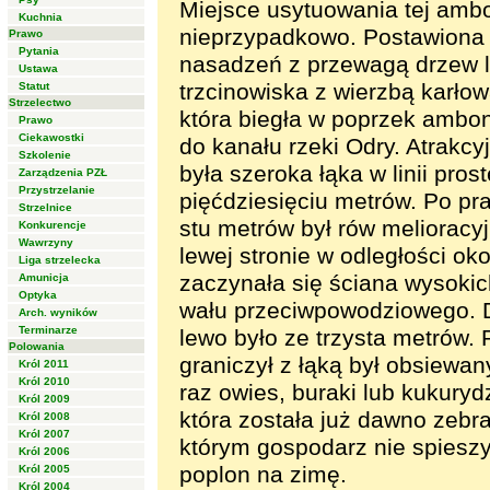
Miejsce usytuowania tej amb
Kuchnia
nieprzypadkowo. Postawiona 
Prawo
Pytania
nasadzeń z przewagą drzew liś
Ustawa
trzcinowiska z wierzbą karłow
Statut
Strzelectwo
która biegła w poprzek ambon
Prawo
Ciekawostki
do kanału rzeki Odry. Atrakc
Szkolenie
była szeroka łąka w linii pro
Zarządzenia PZŁ
Przystrzelanie
pięćdziesięciu metrów. Po pra
Strzelnice
stu metrów był rów melioracyj
Konkurencje
Wawrzyny
lewej stronie w odległości ok
Liga strzelecka
zaczynała się ściana wysokic
Amunicja
Optyka
wału przeciwpowodziowego. 
Arch. wyników
Terminarze
lewo było ze trzysta metrów.
Polowania
graniczył z łąką był obsiewan
Król 2011
Król 2010
raz owies, buraki lub kukuryd
Król 2009
która została już dawno zebr
Król 2008
Król 2007
którym gospodarz nie spieszy
Król 2006
poplon na zimę.
Król 2005
Król 2004