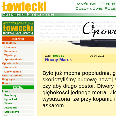
DZIENNIK
Redaktorzy
Felietony
Reportaże
Wywiady
autor:
Ross 31
20-04-2011
Nocny Marek
Sprawozdania
Opowiadania
Polowania
Było już mocne popołudnie, 
Opowiadania
Otwarta trybuna
skończyliśmy budowę nowej 
Na gorąco
Humor
czy aby długo postoi. Otwory
PORTAL
głębokości jednego metra. Zie
Forum
Problemy
wysuszona, że przy kopaniu
Hyde Park
Wiedza
askarem.
Akcesoria
Strzelectwo
Psy