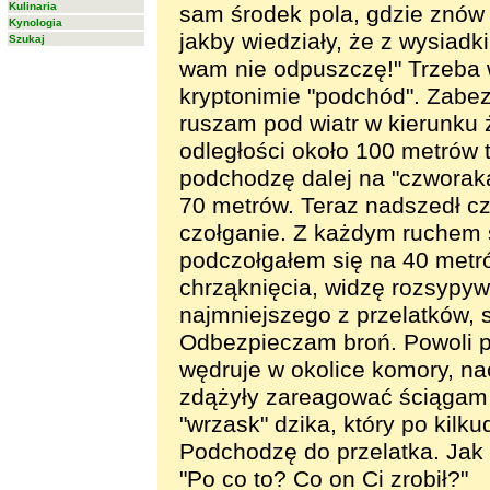
Kulinaria
sam środek pola, gdzie znów
Kynologia
jakby wiedziały, że z wysiadki
Szukaj
wam nie odpuszczę!" Trzeba 
kryptonimie "podchód". Zabe
ruszam pod wiatr w kierunku 
odległości około 100 metrów 
podchodzę dalej na "czworaka
70 metrów. Teraz nadszedł c
czołganie. Z każdym ruchem s
podczołgałem się na 40 metró
chrząknięcia, widzę rozsypy
najmniejszego z przelatków, s
Odbezpieczam broń. Powoli p
wędruje w okolice komory, na
zdążyły zareagować ściągam s
"wrzask" dzika, który po kilk
Podchodzę do przelatka. Jak 
"Po co to? Co on Ci zrobił?"