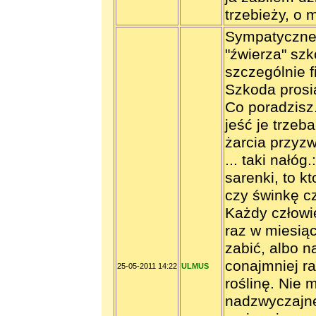
trzebieży, o 
Sympatyczne 
"źwierza" szk
szczególnie f
Szkoda prosia
Co poradzisz.
jeść je trzeb
żarcia przyzw
... taki nałóg
sarenki, to k
czy świnkę cz
Każdy człowi
raz w miesią
zabić, albo n
conajmniej ra
25-05-2011 14:22
ULMUS
roślinę. Nie 
nadzwyczajne