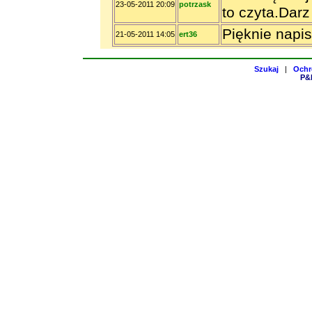
23-05-2011 20:09
potrzask
to czyta.Darz
Pięknie napis
21-05-2011 14:05
ert36
Szukaj
|
Ochr
P&H