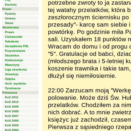
potrzebne zwroty to ja zastan
Kuchnia
tej watahy przelatków, która 
Prawo
Pytania
zeszłorocznym ściernisku po 
Ustawa
przesady"- karcę sam siebie 
Statut
Strzelectwo
powtórkę. Po godzinie miła P
Prawo
Ciekawostki
sali. Uzyskałem 18 punktów n
Szkolenie
Wracam do domu i od progu 
Zarządzenia PZŁ
Przystrzelanie
"5". Gratulacje od babci, dzia
Strzelnice
(młodszego brata i 5-letniej k
Konkurencje
Wawrzyny
koszenie trawnika i takie tam
Liga strzelecka
dłużył się niemiłosiernie.
Amunicja
Optyka
Arch. wyników
Terminarze
22:00 Zarzucam moją "Werkę"
Polowania
polowanie. Może dziś Św. Hube
Król 2011
Król 2010
przelatków. Chodziłem za nimi
Król 2009
nich dobrać. A to mnie zwietr
Król 2008
Król 2007
księżyc już zachodził, czasem
Król 2006
Pierwsza z sąsiedniego rzep
Król 2005
Król 2004