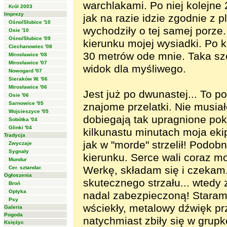
warchlakami. Po niej kolejne 
Król 2003
Imprezy
jak na razie idzie zgodnie z
Ośno/Słubice '10
wychodziły o tej samej porze
Osie '10
Ośno/Słubice '09
kierunku mojej wysiadki. Po 
Ciechanowiec '08
30 metrów ode mnie. Taka szc
Mirosławice '08
Mirosławice '07
widok dla myśliwego.
Nowogard '07
Sieraków W. '06
Mirosławice '06
Jest już po dwunastej... To po
Osie '06
Sarnowice '05
znajome przelatki. Nie musia
Wojcieszyce '05
dobiegają tak upragnione pok
Sobótka '04
Glinki '04
kilkunastu minutach moja ekip
Tradycja
jak w "morde" strzelił! Podob
Zwyczaje
Sygnały
kierunku. Serce wali coraz m
Mundur
Werkę, składam się i czekam.
Cer. sztandar.
Ogłoszenia
skutecznego strzału... wtedy
Broń
Optyka
nadal zabezpieczoną! Staram s
Psy
wściekły, metalowy dźwięk prz
Galeria
Pogoda
natychmiast zbiły się w grup
Księżyc