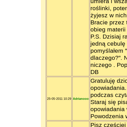
umiera i wsza
roślinki, pot
żyjesz w nich
Bracie przez 
obieg materii 
P.S. Dzisiaj 
jedną cebulę 
pomyślałem " 
dlaczego?". No
niczego . Pop
DB
Gratuluję dz
opowiadania.
podczas czyt
25-05-2011 10:29
Adrianooo
Staraj się pi
opowiadania 
Powodzenia w
Pisz częściej