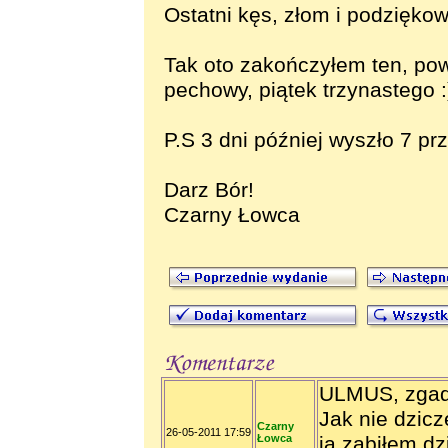
Ostatni kęs, złom i podzięko
Tak oto zakończyłem ten, p
pechowy, piątek trzynastego :
P.S 3 dni później wyszło 7 prz
Darz Bór!
Czarny Łowca
ULMUS, zgadz
Jak nie dzicz
Czarny
26-05-2011 17:59
Łowca
ja zabiłem d