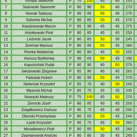
6
Tomala Sławomir
P
70
100
45
40
255
7
Sadowski Sławomir
P
90
90
50
40
270
8
Nowak Tadeusz
P
95
85
50
40
270
9
Soberka Michał
P
90
85
50
45
270
10
Kwaśniewski Marcin
P
95
90
45
45
275
11
Aniołkowski Piotr
P
80
85
45
45
255
12
Leźnicki Jacek
P
80
85
50
30
245
13
Zieliński Mariusz
P
80
85
50
45
260
14
Płonka Waldemar
P
80
80
45
50
255
15
Hanusz Bartłomiej
P
90
65
50
45
250
16
Kapuściński Rafał
P
90
90
40
50
270
17
Jakubowski Zbigniew
P
85
90
45
45
265
18
Fabisiak Hubert
P
80
95
50
45
270
19
Stefaniak Krzysztof
P
85
70
40
50
245
20
Wysocki Michał
P
85
70
45
35
235
21
Nowacki Mateusz
P
75
100
45
50
270
22
Żernicki Józef
P
80
85
40
45
250
23
Żołądkiewicz Dariusz
P
90
75
45
40
250
24
Oborski Przemysław
P
80
65
50
45
240
25
Łazik Krzysztof
P
90
75
45
50
260
26
Miciałkiewicz Piotr
P
80
85
50
45
260
27
Zygmanowsk Andrzej
P
90
80
30
45
245