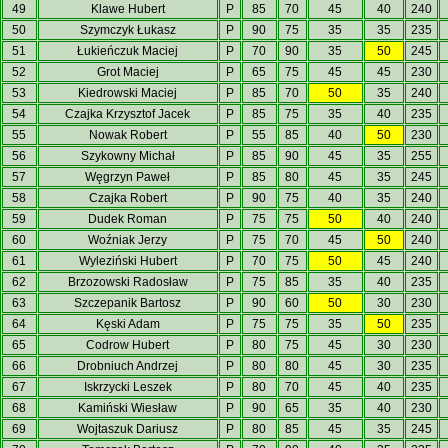
49
Klawe Hubert
P
85
70
45
40
240
50
Szymczyk Łukasz
P
90
75
35
35
235
51
Łukieńczuk Maciej
P
70
90
35
50
245
52
Grot Maciej
P
65
75
45
45
230
53
Kiedrowski Maciej
P
85
70
50
35
240
54
Czajka Krzysztof Jacek
P
85
75
35
40
235
55
Nowak Robert
P
55
85
40
50
230
56
Szykowny Michał
P
85
90
45
35
255
57
Węgrzyn Paweł
P
85
80
45
35
245
58
Czajka Robert
P
90
75
40
35
240
59
Dudek Roman
P
75
75
50
40
240
60
Woźniak Jerzy
P
75
70
45
50
240
61
Wyleziński Hubert
P
70
75
50
45
240
62
Brzozowski Radosław
P
75
85
35
40
235
63
Szczepanik Bartosz
P
90
60
50
30
230
64
Kęski Adam
P
75
75
35
50
235
65
Codrow Hubert
P
80
75
45
30
230
66
Drobniuch Andrzej
P
80
80
45
30
235
67
Iskrzycki Leszek
P
80
70
45
40
235
68
Kamiński Wiesław
P
90
65
35
40
230
69
Wojtaszuk Dariusz
P
80
85
45
35
245