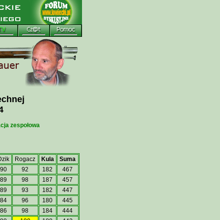
echnej
4
acja zespołowa
Dzik
Rogacz
Kula
Suma
90
92
182
467
89
98
187
457
89
93
182
447
84
96
180
445
86
98
184
444