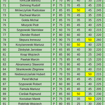
70
Tomczak Bartosz
P
70
90
40
35
235
71
Dehning Rudolf
P
75
70
45
45
235
72
Mrówczyński Radosław
P
85
65
50
45
245
73
Rachwał Marcin
P
85
70
45
35
235
74
Gołda Michał
P
85
70
35
35
225
75
Miszycki Piotr
P
75
65
45
40
225
76
Szypowski Stanisław
P
60
70
45
40
215
77
Olender Robert
P
80
60
40
40
220
78
Stepura Ireneusz
P
90
75
45
50
260
79
Krzyżanowski Mariusz
P
75
60
50
40
225
80
Zdobylak Jarosław
P
65
85
40
30
220
81
Knap Wojciech
P
85
90
40
25
240
82
Pawlak Marcin
P
75
85
45
15
220
83
Abramowicz Sławomir
P
70
90
40
45
245
84
Strankowski Zbigniew
P
75
60
35
40
210
85
Niebieszczański Hubert
P
70
55
40
50
215
86
Peret Michał
P
55
85
45
45
230
87
Szypowski Robert
P
60
80
45
40
225
88
Famuła Mariusz
P
75
45
40
45
205
89
Cieślak Rajmund
P
85
60
50
35
230
90
Kociuban Marek
P
75
65
35
50
225
91
Rybiński Wojciech
P
80
65
25
30
200