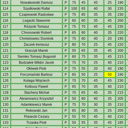
113
Nowakowski Dariusz
P
75
45
45
25
190
114
Szydłowski Rafał
P
100
65
40
30
235
115
Czapiewski Radosław
P
75
85
35
35
230
116
Legacki Sławomir
P
60
60
35
45
200
117
Różycki Tomasz
P
75
70
45
45
235
118
Chronowski Robert
P
65
80
40
35
220
119
Chmielowiec Dominik
P
75
60
40
20
195
120
Żaczek Ireneusz
P
80
70
25
45
220
121
Graczyk Marek
P
55
65
35
45
200
122
Siemko Tomasz Bogumił
P
60
75
35
45
215
123
Budzałek Wiktor Jacek
P
75
70
25
40
210
124
Ołówek Piotr
P
75
55
20
40
190
125
Forczmański Bartosz
P
65
50
25
50
190
126
Kułaga Wojciech
P
70
70
45
45
230
127
Kolbusz Paweł
P
65
70
35
40
210
128
Stachera Michał
P
70
65
45
35
215
129
Abramowicz Krzysztof
P
50
80
40
35
205
130
Adamkiewicz Marek
P
75
70
30
35
210
131
Rekowski Jan
P
65
80
35
25
205
132
Piasecki Cezary
P
55
70
45
40
210
133
Trzaska Piotr
P
50
55
35
45
185