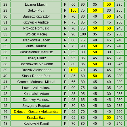
28
Liczner Marcin
P
60
90
35
50
235
29
Sokół Piotr
P
100
75
50
30
255
30
Barszcz Krzysztof
P
70
80
40
50
240
31
Krzywicki Andrzej
P
75
85
45
45
250
32
Prokop Romuald
P
70
75
50
50
245
33
Wójcik Maciej
P
90
100
35
25
250
34
Trepkowski Jacek
P
80
75
40
45
240
35
Pluta Dariusz
P
75
90
50
25
240
36
Pasztaleniec Mariusz
P
65
80
50
30
225
37
Błażej Pilarz
P
95
85
45
45
270
38
Boczkowski Sławomir
P
80
85
50
30
245
39
Drożdż Aleksander
P
100
70
35
45
250
40
Stosik Robert Piotr
P
85
60
50
35
230
41
Gromek Mateusz, Michał
P
65
80
45
40
230
42
Ławniczak Łukasz
P
90
75
40
35
240
43
Kosmalski Adam
P
85
95
45
30
255
44
Tarnowy Mateusz
P
95
65
45
45
250
45
Szczęsny Bogdan
P
80
80
45
30
235
46
Dzięcioł- Gęsiarz Aleksandra
P
95
70
45
40
250
47
Kraska Ewa
P
65
85
40
50
240
48
Kozłowski Kamil
P
70
80
45
45
240