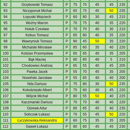
92
Grzybowski Tomasz
P
75
70
45
45
235
93
Niczyporuk Michał
P
65
75
45
50
235
94
Łopuski Wojciech
P
60
80
30
45
215
95
Woźny Marcin
P
70
75
40
35
220
96
Hołub Czesław
P
70
70
40
30
210
97
Kobus Tomasz
P
65
80
40
35
220
98
Wawryniuk Tomasz
P
90
45
50
35
220
99
Michalski Mirosław
P
85
60
35
40
220
100
Kotzian Przemysław
P
65
65
40
35
205
101
Bąk Maciej
P
80
85
40
5
210
102
Chodowiec Andrzej
P
65
55
40
45
205
103
Pawka Jacek
P
55
70
45
35
205
104
Nowiński Jarosław
P
55
65
40
40
200
105
Nita Dariusz
P
75
80
30
50
235
106
Kołodziejski Albert
P
75
60
40
45
220
107
Wójcik Michał
P
80
55
50
40
225
108
Kaczmarski Dariusz
P
70
70
40
40
220
109
Ozimek Artur
P
85
65
45
40
235
110
Sobczak Łukasz
P
70
55
45
50
220
111
Łyczykowska Aleksandra
P
60
75
35
35
205
112
Gaweł Łukasz
P
80
60
45
45
230