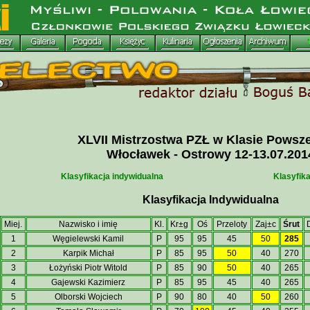
XLVII Mistrzostwa PZŁ w Klasie Powsz
Włocławek - Ostrowy 12-13.07.201
Klasyfikacja indywidualna
Klasyfik
Klasyfikacja Indywidualna
Miej.
Nazwisko i imię
Kl.
Kr±g
Oś
Przeloty
Zaj±c
Śrut
1
Węgielewski Kamil
P
95
95
45
50
285
2
Karpik Michał
P
85
95
50
40
270
3
Łożyński Piotr Witold
P
85
90
50
40
265
4
Gajewski Kazimierz
P
85
95
45
40
265
5
Olborski Wojciech
P
90
80
40
50
260