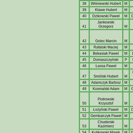
38
Wiśniewski Hubert
M
39
Klawe Hubert
M
40
Dzikowski Paweł
M
Jankowski
41
Grzegorz
M
42
Golec Marcin
M
43
Rafalski Maciej
M
44
Bekasiak Paweł
M
45
Domaszczyński
P
46
Łassa Paweł
M
47
Smólski Hubert
M
48
Adamczyk Bartosz
M
49
Kosmalski Adam
M
Piotrowski
50
Krzysztof
M
51
Łożyński Paweł
M
D
52
Gembalczyk Paweł
M
Chuderski
53
Kazimierz
M
54
Kulikowski Marek
M
G