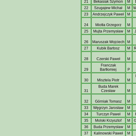
21
Bekasiak Szymon
M
22
Szugajew Michał
M
W
23
Andrzejczyk Paweł
M
24
Miotła Grzegorz
M
25
Mujta Przemysław
M
26
Maruszak Wojciech
M
27
Kubik Bartosz
M
28
Czerski Paweł
M
Franczak
29
Bartłomiej
P
30
Misztela Piotr
M
Buda Marek
31
Czesław
M
32
Górniak Tomasz
M
33
Węgrzyn Jarosław
M
34
Turczyn Paweł
M
35
Molski Krzysztof
M
G
36
Buda Przemysław
M
37
Kalinowski Paweł
M