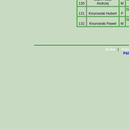
130
Andrzej
M
G
131
Knurowski Hubert
P
G
132
Knurowski Paweł
M
|
Szukaj
Ochr
P&H