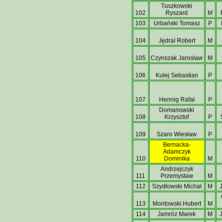
Tuszkowski
102
Ryszard
M
103
Urbański Tomasz
P
104
Jędral Robert
M
105
Czynszak Jarosław
M
106
Kulej Sebastian
P
107
Hennig Rafał
P
Domanowski
108
Krzysztof
P
109
Szaro Wiesław
P
Bernacka-
Adamczyk
110
Dominika
M
Andrzejczyk
111
Przemysław
M
112
Szydłowski Michał
M
113
Montowski Hubert
M
114
Jamróz Marek
M