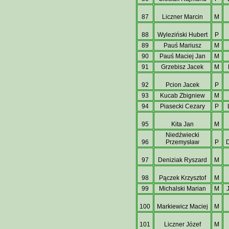
87
Liczner Marcin
M
88
Wyleziński Hubert
P
89
Pauś Mariusz
M
90
Pauś Maciej Jan
M
91
Grzebisz Jacek
M
92
Pcion Jacek
P
93
Kucab Zbigniew
M
94
Piasecki Cezary
P
95
Kita Jan
M
Niedźwiecki
96
Przemysław
P
D
97
Deniziak Ryszard
M
98
Pączek Krzysztof
M
99
Michalski Marian
M
100
Markiewicz Maciej
M
101
Liczner Józef
M