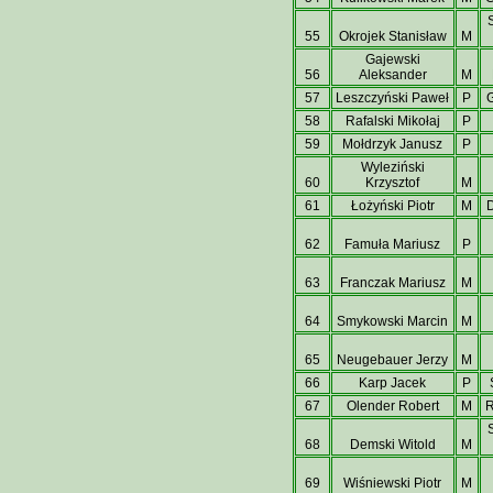
55
Okrojek Stanisław
M
Gajewski
56
Aleksander
M
57
Leszczyński Paweł
P
58
Rafalski Mikołaj
P
59
Mołdrzyk Janusz
P
Wyleziński
60
Krzysztof
M
61
Łożyński Piotr
M
D
62
Famuła Mariusz
P
63
Franczak Mariusz
M
64
Smykowski Marcin
M
65
Neugebauer Jerzy
M
66
Karp Jacek
P
67
Olender Robert
M
68
Demski Witold
M
69
Wiśniewski Piotr
M