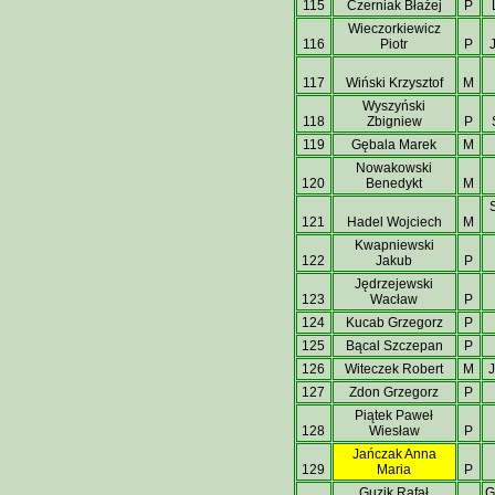
115
Czerniak Błażej
P
Wieczorkiewicz
116
Piotr
P
117
Wiński Krzysztof
M
Wyszyński
118
Zbigniew
P
119
Gębala Marek
M
Nowakowski
120
Benedykt
M
121
Hadel Wojciech
M
Kwapniewski
122
Jakub
P
Jędrzejewski
123
Wacław
P
124
Kucab Grzegorz
P
125
Bącal Szczepan
P
126
Witeczek Robert
M
J
127
Zdon Grzegorz
P
Piątek Paweł
128
Wiesław
P
Jańczak Anna
129
Maria
P
Guzik Rafał
G