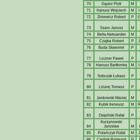
70
Gąsior Piotr
M
71
Hanusz Wojciech
M
72
Ziniewicz Robert
P
G
73
Szaro Janusz
M
74
Bella Aleksander
M
75
Czajka Robert
P
J
76
Buda Sławomir
P
77
Liczner Paweł
P
78
Hanusz Bartłomiej
M
79
Sobczak Łukasz
P
80
Lizurej Tomasz
P
81
Jankowski Maciej
M
82
Kubik Ireneusz
M
83
Osipiński Rafał
P
Kurzynowski
84
Jarosław
M
85
Polańczyk Rafał
M
J
86
Cieślak Rajmund
P