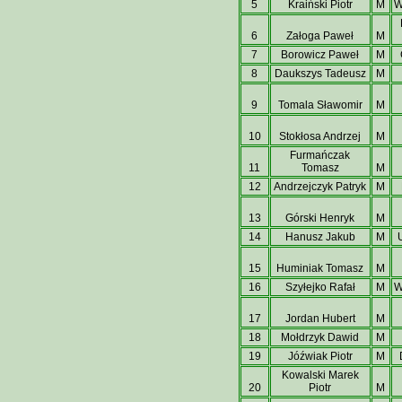
5
Kraiński Piotr
M
W
6
Załoga Paweł
M
7
Borowicz Paweł
M
8
Daukszys Tadeusz
M
9
Tomala Sławomir
M
10
Stokłosa Andrzej
M
Furmańczak
11
Tomasz
M
12
Andrzejczyk Patryk
M
13
Górski Henryk
M
14
Hanusz Jakub
M
15
Huminiak Tomasz
M
16
Szyłejko Rafał
M
W
17
Jordan Hubert
M
18
Mołdrzyk Dawid
M
19
Jóźwiak Piotr
M
Kowalski Marek
20
Piotr
M