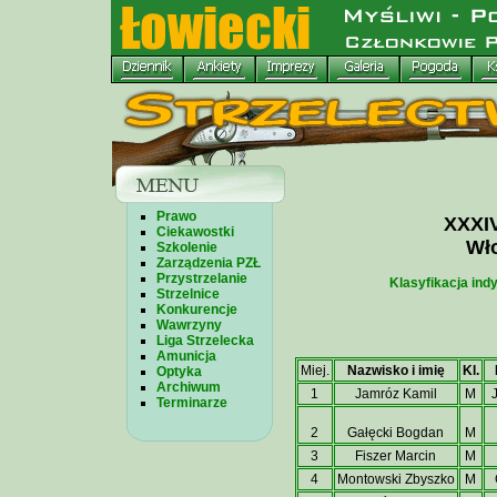
Prawo
XXXIV
Ciekawostki
Wło
Szkolenie
Zarządzenia PZŁ
Przystrzelanie
Klasyfikacja ind
Strzelnice
Konkurencje
Wawrzyny
Liga Strzelecka
Amunicja
Miej.
Nazwisko i imię
Kl.
Optyka
Archiwum
1
Jamróz Kamil
M
Terminarze
2
Gałęcki Bogdan
M
3
Fiszer Marcin
M
4
Montowski Zbyszko
M