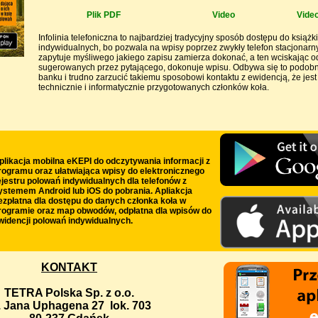
Plik PDF
Video
Vide
Infolinia telefoniczna to najbardziej tradycyjny sposób dostępu do książ
indywidualnych, bo pozwala na wpisy poprzez zwykły telefon stacjonarny
zapytuje myśliwego jakiego zapisu zamierza dokonać, a ten wciskając o
sugerowanych przez pytającego, dokonuje wpisu. Odbywa się to podobnie
banku i trudno zarzucić takiemu sposobowi kontaktu z ewidencją, że jest
technicznie i informatycznie przygotowanych członków koła.
plikacja mobilna eKEPI do odczytywania informacji z
rogramu oraz ułatwiająca wpisy do elektronicznego
ejestru polowań indywidualnych dla telefonów z
ystemem Android lub iOS do pobrania. Apliakcja
ezpłatna dla dostępu do danych członka koła w
rogramie oraz map obwodów, odpłatna dla wpisów do
widencji polowań indywidualnych.
KONTAKT
TETRA Polska Sp. z o.o.
. Jana Uphagena 27 lok. 703