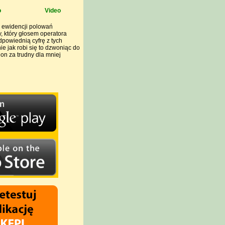
o
Video
ki ewidencji polowań
, który głosem operatora
dpowiednią cyfrę z tych
 jak robi się to dzwoniąc do
 on za trudny dla mniej