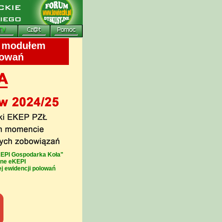
z modułem
lowań
KEPI Gospodarka Koła"
lne eKEPI
ej ewidencji polowań