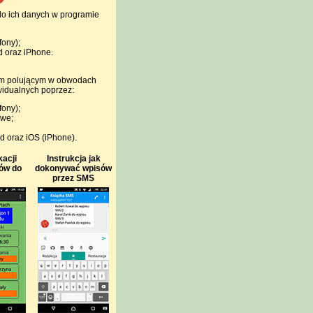
do ich danych w programie
fony);
d oraz iPhone.
ym polującym w obwodach
widualnych poprzez:
fony);
owe;
d oraz iOS (iPhone).
kacji
Instrukcja jak
sów do
dokonywać wpisów
przez SMS