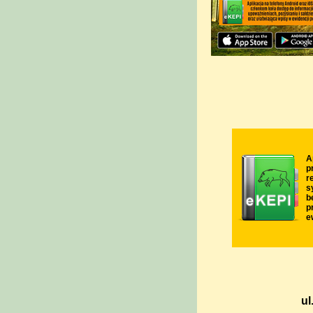
A
p
r
s
b
p
e
ul