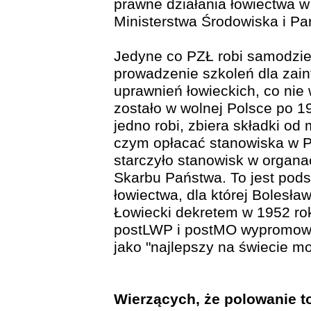
prawne działania łowiectwa w
Ministerstwa Środowiska i Pa
Jedyne co PZŁ robi samodziel
prowadzenie szkoleń dla za
uprawnień łowieckich, co ni
zostało w wolnej Polsce po 1
jedno robi, zbiera składki od
czym opłacać stanowiska w PZ
starczyło stanowisk w organ
Skarbu Państwa. To jest pod
łowiectwa, dla której Bolesła
Łowiecki dekretem w 1952 ro
postLWP i postMO wypromowa
jako "najlepszy na świecie mo
Wierzących, że polowanie 