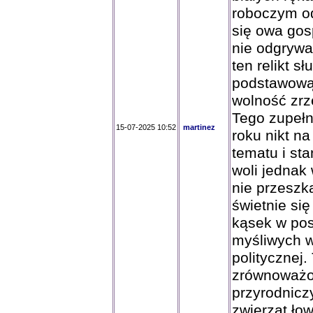
roboczym od
się owa gos
nie odgrywa
ten relikt 
podstawową
wolność zrz
Tego zupełn
15-07-2025 10:52
martinez
roku nikt n
tematu i sta
woli jednak
nie przeszk
świetnie się
kąsek w post
myśliwych w 
politycznej
zrównoważo
przyrodnicz
zwierząt ło