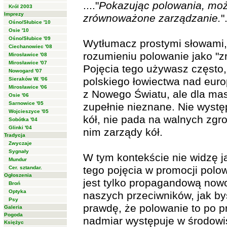
...."
Pokazując polowania, moż
Król 2003
Imprezy
zrównoważone zarządzanie.
"
Ośno/Słubice '10
Osie '10
Ośno/Słubice '09
Wytłumacz prostymi słowami
Ciechanowiec '08
rozumieniu polowanie jako "
Mirosławice '08
Mirosławice '07
Pojęcia tego używasz często
Nowogard '07
polskiego łowiectwa nad euro
Sieraków W. '06
Mirosławice '06
z Nowego Światu, ale dla mas
Osie '06
Sarnowice '05
zupełnie nieznane. Nie wyst
Wojcieszyce '05
kół, nie pada na walnych zgr
Sobótka '04
Glinki '04
nim zarządy kół.
Tradycja
Zwyczaje
Sygnały
W tym kontekście nie widzę 
Mundur
tego pojęcia w promocji polow
Cer. sztandar.
Ogłoszenia
jest tylko propagandową no
Broń
Optyka
naszych przeciwników, jak by
Psy
prawdę, że polowanie to po pr
Galeria
Pogoda
nadmiar występuje w środowi
Księżyc