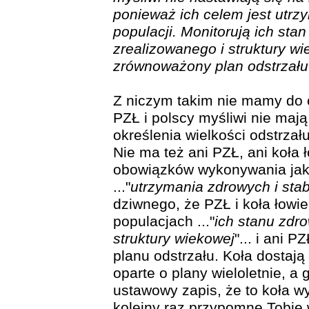
ponieważ ich celem jest utrz
populacji. Monitorują ich stan
zrealizowanego i struktury wi
zrównoważony plan odstrzału
Z niczym takim nie mamy do c
PZŁ i polscy myśliwi nie maj
określenia wielkości odstrzał
Nie ma też ani PZŁ, ani koła
obowiązków wykonywania jaki
..."
utrzymania zdrowych i stab
dziwnego, że PZŁ i koła łowie
populacjach ..."
ich stanu zdro
struktury wiekowej
"... i ani P
planu odstrzału. Koła dostają
oparte o plany wieloletnie, 
ustawowy zapis, że to koła w
kolejny raz przypomnę Tobie