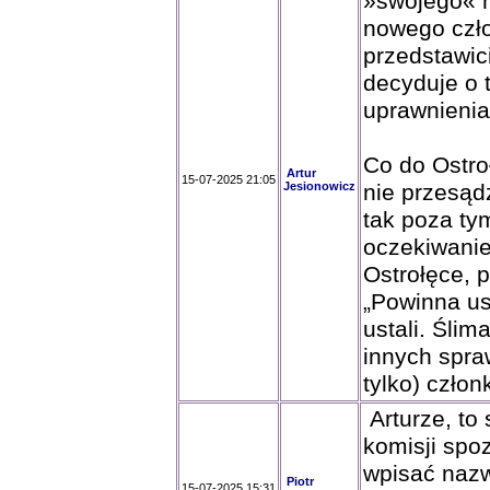
»swojego« na
nowego człon
przedstawic
decyduje o 
uprawnienia
Co do Ostroł
Artur
15-07-2025 21:05
Jesionowicz
nie przesąd
tak poza ty
oczekiwanie
Ostrołęce, p
„Powinna us
ustali. Ślim
innych spra
tylko) czło
Arturze, to 
komisji sp
wpisać nazw
Piotr
15-07-2025 15:31