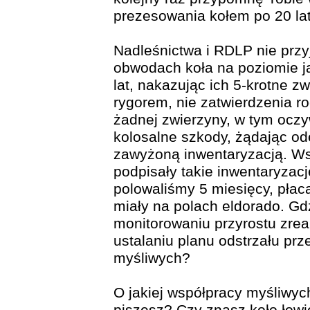
prezesowania kołem po 20 la
Nadleśnictwa i RDLP nie przyj
obwodach koła na poziomie j
lat, nakazując ich 5-krotne z
rygorem, nie zatwierdzenia r
żadnej zwierzyny, w tym oczy
kolosalne szkody, żądając od
zawyżoną inwentaryzacją. Ws
podpisały takie inwentaryzacj
polowaliśmy 5 miesięcy, płacą
miały na polach eldorado. G
monitorowaniu przyrostu zrea
ustalaniu planu odstrzału prz
myśliwych?
O jakiej współpracy myśliwyc