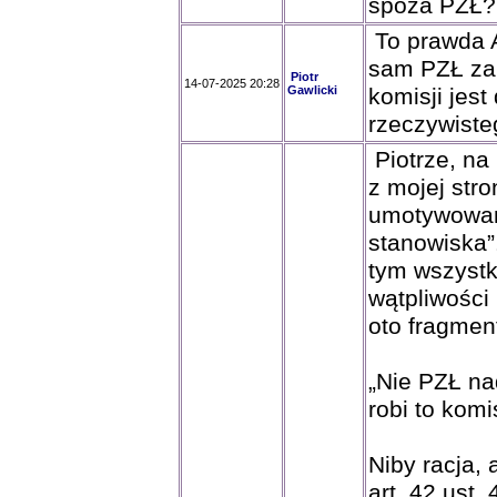
spoza PZŁ? 
To prawda A
sam PZŁ zal
Piotr
14-07-2025 20:28
Gawlicki
komisji jest
rzeczywiste
Piotrze, na 
z mojej str
umotywowan
stanowiska”
tym wszystk
wątpliwości
oto fragmen
„Nie PZŁ na
robi to kom
Niby racja,
art. 42 ust. 