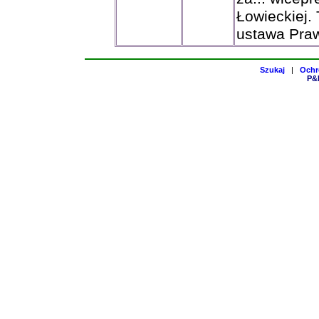
Łowieckiej. 
ustawa Praw
Szukaj
|
Ochr
P&H