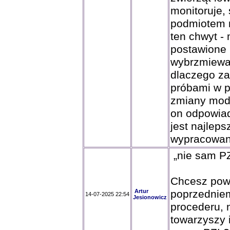
monitoruje, 
podmiotem n
ten chwyt - 
postawione 
wybrzmiewa
dlaczego za
próbami w p
zmiany mod
on odpowiad
jest najleps
wypracowan
„nie sam PZ
Chcesz powi
Artur
poprzednie
14-07-2025 22:54
Jesionowicz
procederu, 
towarzyszy 