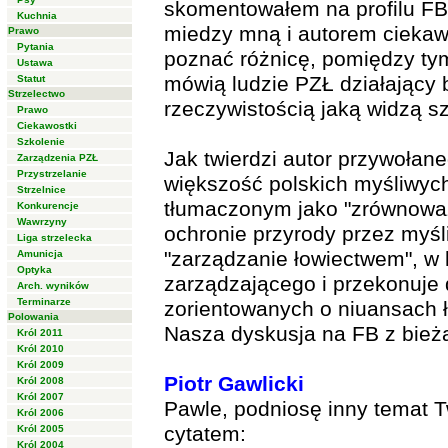
skomentowałem na profilu FB
Kuchnia
miedzy mną i autorem ciekaw
Prawo
Pytania
poznać różnicę, pomiędzy tym
Ustawa
mówią ludzie PZŁ działający 
Statut
Strzelectwo
rzeczywistością jaką widzą s
Prawo
Ciekawostki
Szkolenie
Jak twierdzi autor przywołan
Zarządzenia PZŁ
Przystrzelanie
większość polskich myśliwych
Strzelnice
tłumaczonym jako "zrównoważ
Konkurencje
Wawrzyny
ochronie przyrody przez myśli
Liga strzelecka
"zarządzanie łowiectwem", w 
Amunicja
Optyka
zarządzającego i przekonuje d
Arch. wyników
Terminarze
zorientowanych o niuansach 
Polowania
Nasza dyskusja na FB z bieżą
Król 2011
Król 2010
Król 2009
Piotr Gawlicki
Król 2008
Król 2007
Pawle, podniosę inny temat 
Król 2006
cytatem:
Król 2005
Król 2004