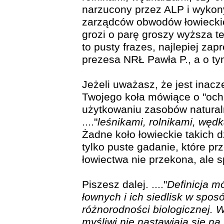
narzucony przez ALP i wykon
zarządców obwodów łowieckic
grozi o parę groszy wyższa t
to pusty frazes, najlepiej za
prezesa NRŁ Pawła P., a o tym
Jeżeli uważasz, że jest inacz
Twojego koła mówiące o "ochr
użytkowaniu zasobów naturaln
...."
leśnikami, rolnikami, wędk
Żadne koło łowieckie takich d
tylko puste gadanie, które p
łowiectwa nie przekona, ale
Piszesz dalej. ...."
Definicja m
łownych i ich siedlisk w spos
różnorodności biologicznej. 
myśliwi nie nastawiają się n