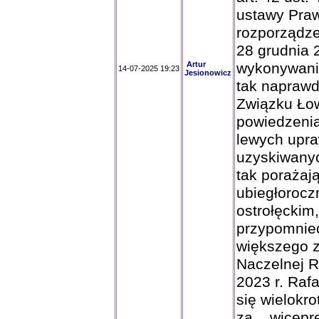
ustawy Praw
rozporządze
28 grudnia 
Artur
wykonywania
14-07-2025 19:23
Jesionowicz
tak naprawd
Związku Łow
powiedzenia
lewych upr
uzyskiwanyc
tak porażaj
ubiegłorocz
ostrołęckim
przypomnieć 
większego z
Naczelnej R
2023 r. Raf
się wielokr
za... wicep