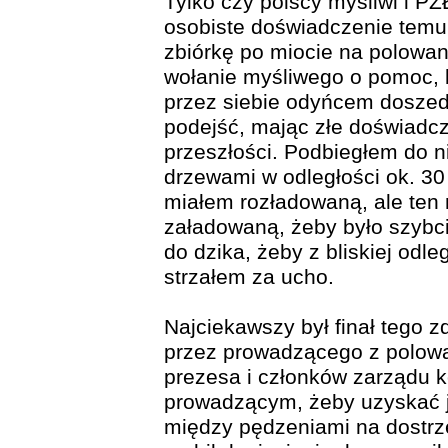
Tylko czy polscy myśliwi i P
osobiste doświadczenie temu 
zbiórkę po miocie na polowan
wołanie myśliwego o pomoc, b
przez siebie odyńcem doszedł
podejść, mając złe doświadcz
przeszłości. Podbiegłem do n
drzewami w odległości ok. 3
miałem rozładowaną, ale ten 
załadowaną, żeby było szybci
do dzika, żeby z bliskiej odl
strzałem za ucho.
Najciekawszy był finał tego 
przez prowadzącego z polowa
prezesa i członków zarządu k
prowadzącym, żeby uzyskać j
między pędzeniami na dostrze