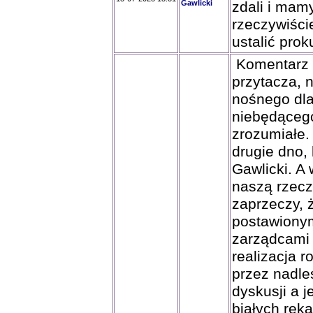
Gawlicki
zdali i mam
rzeczywiści
ustalić prok
Komentarz re
przytacza, 
nośnego dla
niebędącego
zrozumiałe. 
drugie dno, 
Gawlicki. A 
naszą rzecz
zaprzeczy,
postawionym
zarządcami 
realizacja 
przez nadle
dyskusji a 
białych ręk