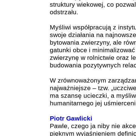
struktury wiekowej, co pozwa
odstrzału.
Myśliwi współpracują z insty
swoje działania na najnowsze
bytowania zwierzyny, ale rów
gatunki obce i minimalizowa
zwierzynę w rolnictwie oraz le
budowania pozytywnych relacj
W zrównoważonym zarządzaniu
najważniejsze – tzw. „uczciw
ma szansę ucieczki, a myśliw
humanitarnego jej uśmierceni
Piotr Gawlicki
Pawle, czego ja niby nie ak
pięknym wyjaśnieniem defini