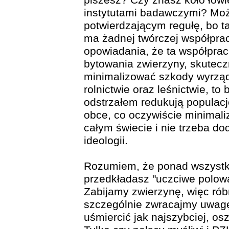
piszesz? Czy znasz koło łowi
instytutami badawczymi? Moż
potwierdzającym regułę, bo t
ma żadnej twórczej współprac
opowiadania, że ta współpra
bytowania zwierzyny, skutecz
minimalizować szkody wyrzą
rolnictwie oraz leśnictwie, to
odstrzałem redukują populacj
obce, co oczywiście minimaliz
całym świecie i nie trzeba d
ideologii.
Rozumiem, że ponad wszystko
przedkładasz "uczciwe polowa
Zabijamy zwierzynę, więc rób
szczególnie zwracajmy uwagę
uśmiercić jak najszybciej, osz