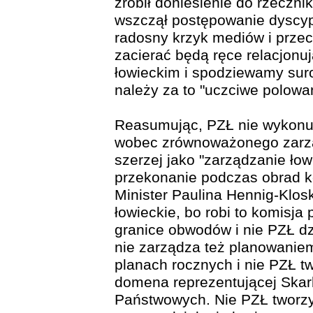
zrobił doniesienie do rzeczni
wszczął postępowanie dyscyp
radosny krzyk mediów i przec
zacierać będą ręce relacjon
łowieckim i spodziewamy suro
należy za to "uczciwe polowan
Reasumując, PZŁ nie wykonuj
wobec zrównoważonego zarząd
szerzej jako "zarządzanie łow
przekonanie podczas obrad ko
Minister Paulina Hennig-Klos
łowieckie, bo robi to komisja
granice obwodów i nie PZŁ dz
nie zarządza też planowanie
planach rocznych i nie PZŁ tw
domena reprezentującej Skar
Państwowych. Nie PZŁ tworzy