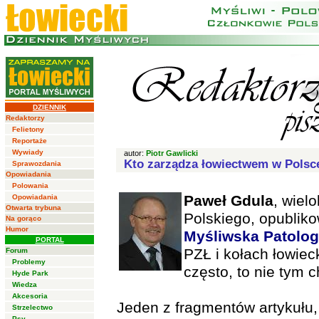
DZIENNIK
Redaktorzy
Felietony
Reportaże
Wywiady
autor:
Piotr Gawlicki
Kto zarządza łowiectwem w Polsc
Sprawozdania
Opowiadania
Polowania
Paweł Gdula
, wiel
Opowiadania
Otwarta trybuna
Polskiego, opubliko
Na gorąco
Humor
Myśliwska Patolog
PORTAL
PZŁ i kołach łowiec
Forum
Problemy
często, to nie tym 
Hyde Park
Wiedza
Akcesoria
Jeden z fragmentów artykułu, 
Strzelectwo
Psy