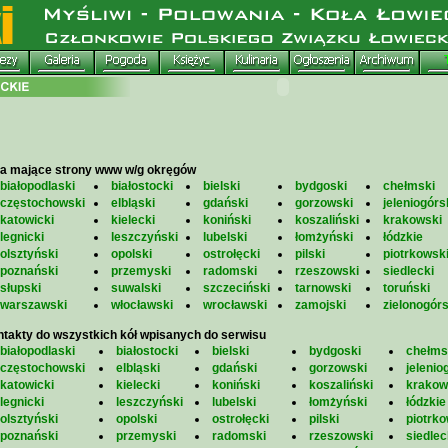
a mające strony www w/g okręgów
białopodlaski
białostocki
bielski
bydgoski
chełmski
częstochowski
elbląski
gdański
gorzowski
jeleniogórs
katowicki
kielecki
koniński
koszaliński
krakowski
legnicki
leszczyński
lubelski
łomżyński
łódzkie
olsztyński
opolski
ostrołęcki
pilski
piotrkowsk
poznański
przemyski
radomski
rzeszowski
siedlecki
słupski
suwalski
szczeciński
tarnowski
toruński
warszawski
włocławski
wrocławski
zamojski
zielonogórs
takty do wszystkich kół wpisanych do serwisu
białopodlaski
białostocki
bielski
bydgoski
chełms
częstochowski
elbląski
gdański
gorzowski
jelenio
katowicki
kielecki
koniński
koszaliński
krakow
legnicki
leszczyński
lubelski
łomżyński
łódzkie
olsztyński
opolski
ostrołęcki
pilski
piotrko
poznański
przemyski
radomski
rzeszowski
siedlec