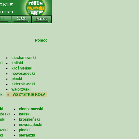
Pomoc
ciechanowski
ki
kaliski
krośnieński
nowosądecki
i
płocki
skierniewicki
wałbrzyski
ki
WSZYSTKIE KOŁA
ki
ciechanowski
górski
kaliski
ski
krośnieński
nowosądecki
wski
płocki
ki
sieradzki