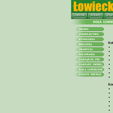
Koł
Kon