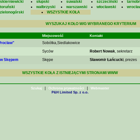
skierniewicki
słupski
suwalski
szczeciński
tarnobr
toruński
wałbrzyski
warszawski
włocławski
wrocła
zielonogórski
WSZYSTKIE KOŁA
WYSZUKAJ KOŁO W/G WYBRANEGO KRYTERIUM
Miejscowość
Kontakt
rocław"
Sobótka,Siedlakowice
Syców
Robert Nowak
, sekretarz
k w Skępem
Skępe
Sławomir Łańcucki
, prezes
WSZYSTKIE KOŁA Z ISTNIEJĄCYMI STRONAMI WWW
|
|
Szukaj
Ochrona prywatności
Webmaster
P&H Limited Sp. z o.o.