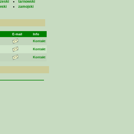
zeski
tarnowski
wski
zamojski
E-mail
Info
Kontakt
Kontakt
Kontakt