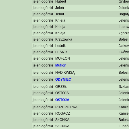
jeleniogórski
Hubert
Gryfów
jeleniogórski
Jeleń
Jeleni
jeleniogórski
Jenot
Bogat
jeleniogórski
Knieja
Jeleni
jeleniogórski
Knieja
Lubaw
jeleniogórski
Knieja
Zgorze
jeleniogórski
Krzyżówka
Bolesł
jeleniogórski
Leśnik
Jarko
jeleniogórski
LEŚNIK
Lwówe
jeleniogórski
MUFLON
Jeleni
jeleniogórski
Muflon
Jeleni
jeleniogórski
NAD KWISĄ
Bolesł
jeleniogórski
ODYNIEC
Jeleni
jeleniogórski
ORZEŁ
Szklar
jeleniogórski
OSTOJA
Jeleni
jeleniogórski
OSTOJA
Jeleni
jeleniogórski
PRZEPIÓRKA
Kamie
jeleniogórski
ROGACZ
Kamie
jeleniogórski
SŁONKA
Bolesł
jeleniogórski
SŁONKA
Lubań