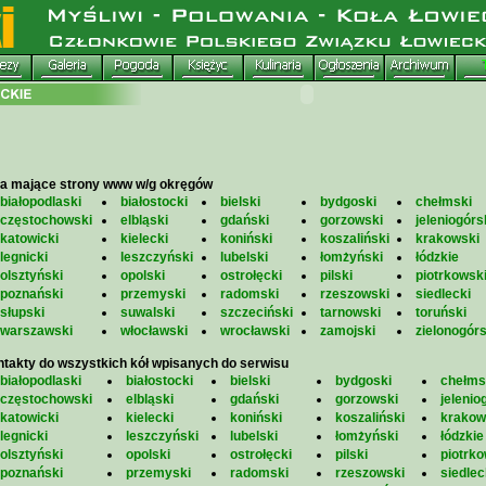
a mające strony www w/g okręgów
białopodlaski
białostocki
bielski
bydgoski
chełmski
częstochowski
elbląski
gdański
gorzowski
jeleniogórs
katowicki
kielecki
koniński
koszaliński
krakowski
legnicki
leszczyński
lubelski
łomżyński
łódzkie
olsztyński
opolski
ostrołęcki
pilski
piotrkowsk
poznański
przemyski
radomski
rzeszowski
siedlecki
słupski
suwalski
szczeciński
tarnowski
toruński
warszawski
włocławski
wrocławski
zamojski
zielonogórs
takty do wszystkich kół wpisanych do serwisu
białopodlaski
białostocki
bielski
bydgoski
chełms
częstochowski
elbląski
gdański
gorzowski
jelenio
katowicki
kielecki
koniński
koszaliński
krakow
legnicki
leszczyński
lubelski
łomżyński
łódzkie
olsztyński
opolski
ostrołęcki
pilski
piotrko
poznański
przemyski
radomski
rzeszowski
siedlec