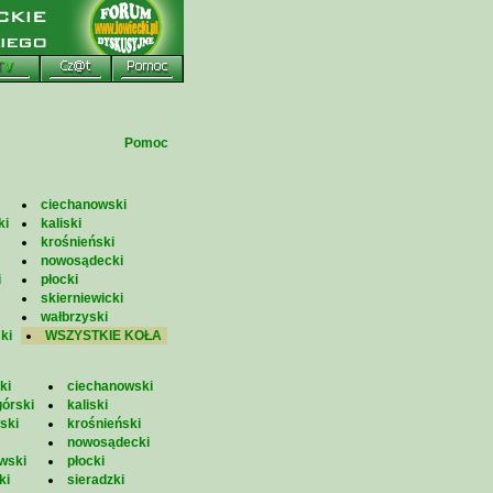
Pomoc
ciechanowski
ki
kaliski
krośnieński
nowosądecki
i
płocki
skierniewicki
wałbrzyski
ki
WSZYSTKIE KOŁA
ki
ciechanowski
górski
kaliski
ski
krośnieński
nowosądecki
wski
płocki
ki
sieradzki