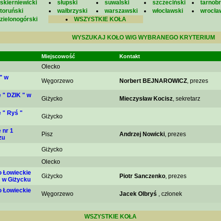
skierniewicki
słupski
suwalski
szczeciński
tarnobr
toruński
wałbrzyski
warszawski
włocławski
wrocła
zielonogórski
WSZYSTKIE KOŁA
WYSZUKAJ KOŁO W/G WYBRANEGO KRYTERIUM
Miejscowość
Kontakt
Olecko
" w
Węgorzewo
Norbert BEJNAROWICZ
, prezes
 " DZIK " w
Giżycko
Mieczysław Kocisz
, sekretarz
 " Ryś "
Giżycko
 nr 1
Pisz
Andrzej Nowicki
, prezes
zu
Giżycko
Olecko
 Łowieckie
Giżycko
Piotr Sanczenko
, prezes
" w Giżycku
 Łowieckie
Węgorzewo
Jacek Olbryś
, członek
WSZYSTKIE KOŁA