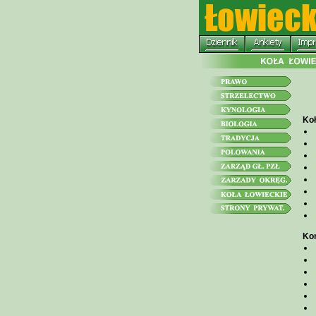
Koł
Kon