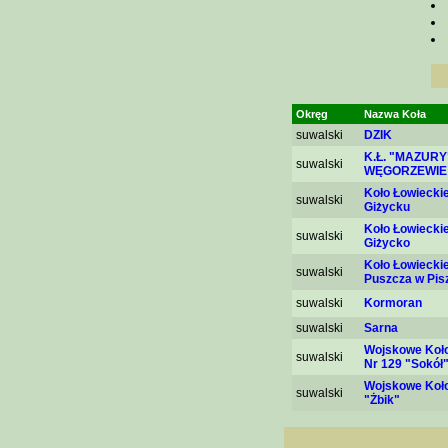
Okręg
Nazwa Koła
suwalski
DZIK
K.Ł. "MAZURY
suwalski
WĘGORZEWIE
Koło Łowieckie
suwalski
Giżycku
Koło Łowieckie
suwalski
Giżycko
Koło Łowieckie
suwalski
Puszcza w Pis
suwalski
Kormoran
suwalski
Sarna
Wojskowe Koło
suwalski
Nr 129 "Sokół
Wojskowe Koło
suwalski
"Żbik"