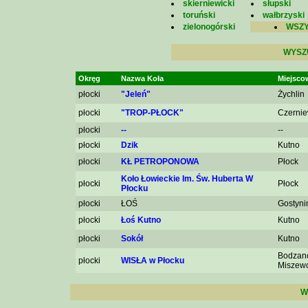
skierniewicki
słupski
toruński
wałbrzyski
zielonogórski
WSZY
WYSZ
Okręg
Nazwa Koła
Miejsco
płocki
"Jeleń"
Żychlin
płocki
"TROP-PŁOCK"
Czerni
płocki
--
--
płocki
Dzik
Kutno
płocki
KŁ PETROPONOWA
Płock
Koło Łowieckie Im. Św. Huberta W
płocki
Płock
Płocku
płocki
ŁOŚ
Gostyni
płocki
Łoś Kutno
Kutno
płocki
Sokół
Kutno
Bodzan
płocki
WISŁA w Płocku
Miszew
W