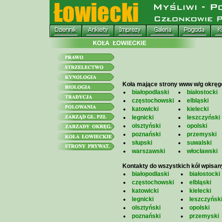
Koła mające strony www w/g okrę
białopodlaski
białostocki
częstochowski
elbląski
katowicki
kielecki
legnicki
leszczyński
olsztyński
opolski
poznański
przemyski
słupski
suwalski
warszawski
włocławski
Kontakty do wszystkich kół wpisan
białopodlaski
białostocki
częstochowski
elbląski
katowicki
kielecki
legnicki
leszczyńsk
olsztyński
opolski
poznański
przemyski