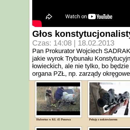
Głos konstytucjonalisty
Czas: 14:08 | 18.02.2013
Pan Prokurator Wojciech SADRAKU
jakie wyrok Trybunału Konstytucyj
łowieckich, ale nie tylko, bo będzi
organa PZŁ, np. zarządy okręgowe 
Hubertus w KŁ 45 Ponowa
Poluję z noktowizorem