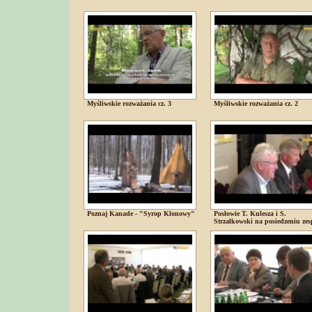
Myśliwskie rozważania cz. 3
Myśliwskie rozważania cz. 2
Poznaj Kanade - "Syrop Klonowy"
Posłowie T. Kulesza i S.
Strzałkowski na posiedzeniu zes