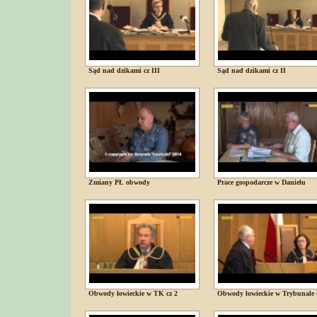
Sąd nad dzikami cz III
Sąd nad dzikami cz II
Zmiany PŁ obwody
Prace gospodarcze w Danielu
Obwody łowieckie w TK cz 2
Obwody łowieckie w Trybunale 