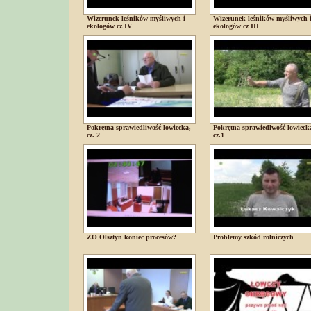
Wizerunek leśników myśliwych i
Wizerunek leśników myśliwych 
ekologów cz IV
ekologów cz III
Pokrętna sprawiedliwość łowiecka,
Pokrętna sprawiedlwość łowieck
cz. 2
cz.1
ZO Olsztyn koniec procesów?
Problemy szkód rolniczych