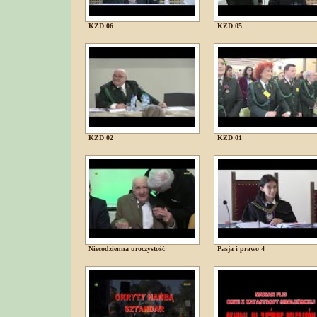
KZD 06
KZD 05
KZD 02
KZD 01
Niecodzienna uroczystość
Pasja i prawo 4