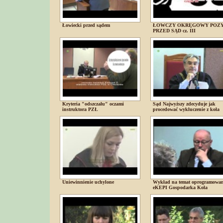
Łowiecki przed sądem
ŁOWCZY OKRĘGOWY POZ
PRZED SĄD cz. III
Kryteria "odszczału" oczami
Sąd Najwyższy zdecyduje jak
instruktora PZŁ
procedować wykluczenie z koła
Uniewinnienie uchylone
Wykład na temat oprogramowan
eKEPI Gospodarka Koła