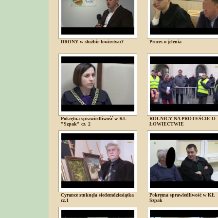
DRONY w służbie łowiectwu?
Proces o jelenia
Pokrętna sprawiedliwość w KŁ
ROLNICY NA PROTEŚCIE O
"Szpak" cz. 2
ŁOWIECTWIE
Cyrance stuknęła siedemdziesiątka
Pokrętna sprawiedliwość w KŁ
cz.1
Szpak