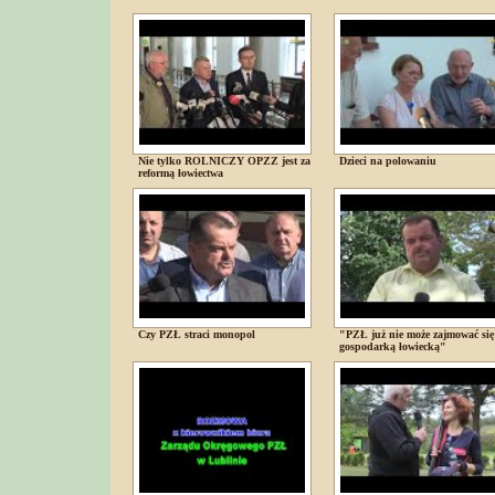
Nie tylko ROLNICZY OPZZ jest za
Dzieci na polowaniu
reformą łowiectwa
Czy PZŁ straci monopol
"PZŁ już nie może zajmować się
gospodarką łowiecką"