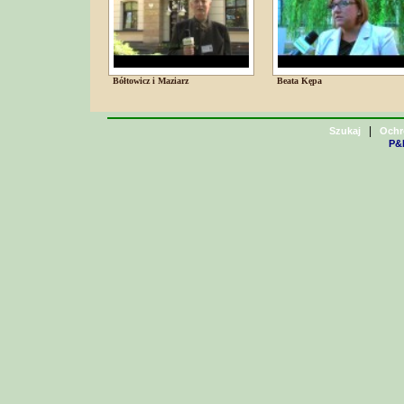
Bółtowicz i Maziarz
Beata Kępa
|
Szukaj
Ochr
P&H