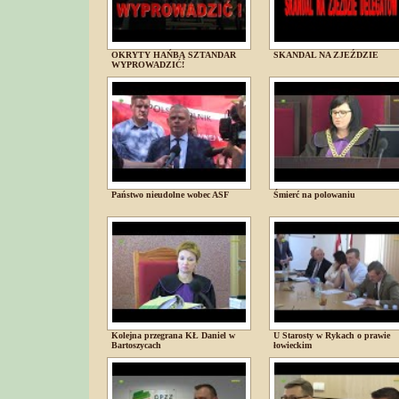
OKRYTY HAŃBĄ SZTANDAR
SKANDAL NA ZJEŹDZIE
WYPROWADZIĆ!
Państwo nieudolne wobec ASF
Śmierć na polowaniu
Kolejna przegrana KŁ Daniel w
U Starosty w Rykach o prawie
Bartoszycach
łowieckim