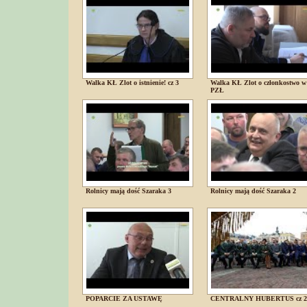
Walka KŁ Zlot o istnienie! cz 3
Walka KŁ Zlot o członkostwo w
PZŁ
Rolnicy mają dość Szaraka 3
Rolnicy mają dość Szaraka 2
POPARCIE ZA USTAWĘ
CENTRALNY HUBERTUS cz 2