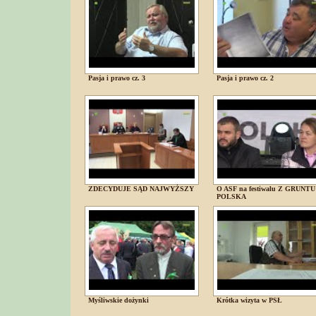
Pasja i prawo cz. 3
Pasja i prawo cz. 2
ZDECYDUJE SĄD NAJWYŻSZY
O ASF na festiwalu Z GRUNTU
POLSKA
Myśliwskie dożynki
Krótka wizyta w PSŁ