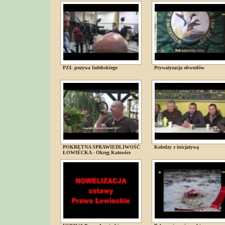
PZŁ pozywa Izdebskiego
Prywatyzacja obwodów
POKRĘTNA SPRAWIEDLIWOŚĆ
Koledzy z inicjatywą
ŁOWIECKA - Okręg Katowice