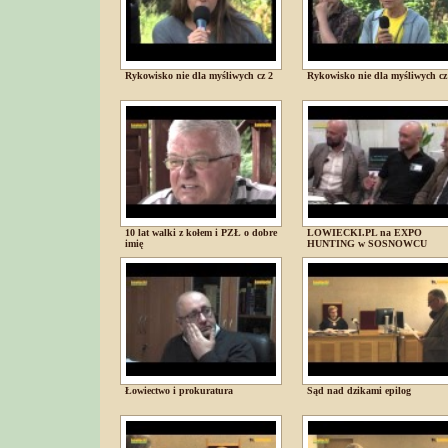
Rykowisko nie dla myśliwych cz 2
Rykowisko nie dla myśliwych cz
10 lat walki z kołem i PZŁ o dobre
LOWIECKI.PL na EXPO
imię
HUNTING w SOSNOWCU
Łowiectwo i prokuratura
Sąd nad dzikami epilog