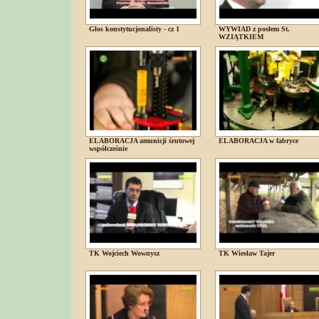
Głos konstytucjonalisty - cz 1
WYWIAD z posłem St.
WZIĄTKIEM
ELABORACJA amunicji śrutowej
ELABORACJA w fabryce
współcześnie
TK Wojciech Wownysz
TK Wiesław Tajer