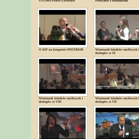
USTAWA Prawo Łowieckie
Polowanie z niesmakiem
O ASF na kongresie OPZZRiOR
Wizerunek leśników myśliwych 
ekologów cz XI
Wizerunek leśników myśliwych i
Wizerunek leśników myśliwych 
ekologów cz VIII
ekologów cz VII