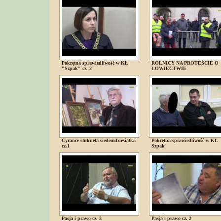
Pokrętna sprawiedliwość w KŁ
ROLNICY NA PROTEŚCIE O
"Szpak" cz. 2
ŁOWIECTWIE
Cyrance stuknęła siedemdziesiątka
Pokrętna sprawiedliwość w KŁ
cz.1
Szpak
Pasja i prawo cz. 3
Pasja i prawo cz. 2