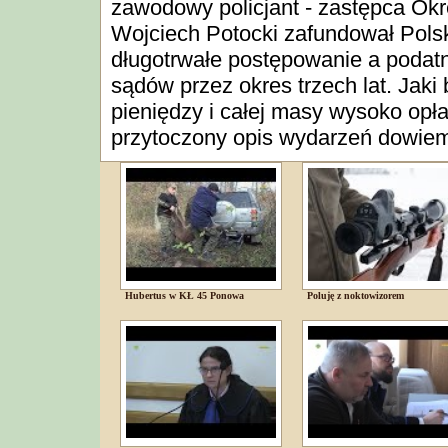
zawodowy policjant - zastępca O
Wojciech Potocki zafundował Pol
długotrwałe postępowanie a podatn
sądów przez okres trzech lat. Jak
pieniędzy i całej masy wysoko op
przytoczony opis wydarzeń dowiemy
Hubertus w KŁ 45 Ponowa
Poluję z noktowizorem