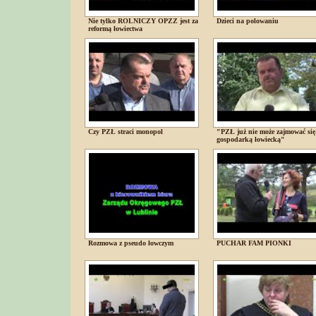
Nie tylko ROLNICZY OPZZ jest za
Dzieci na polowaniu
reformą łowiectwa
Czy PZŁ straci monopol
"PZŁ już nie może zajmować się
gospodarką łowiecką"
Rozmowa z pseudo łowczym
PUCHAR FAM PIONKI