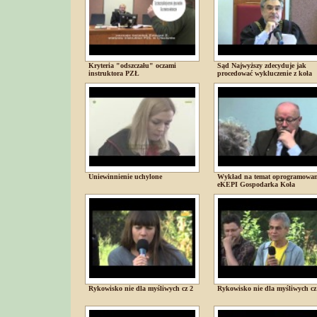
Kryteria "odszczału" oczami
Sąd Najwyższy zdecyduje jak
instruktora PZŁ
procedować wykluczenie z koła
Uniewinnienie uchylone
Wykład na temat oprogramowan
eKEPI Gospodarka Koła
Rykowisko nie dla myśliwych cz 2
Rykowisko nie dla myśliwych cz