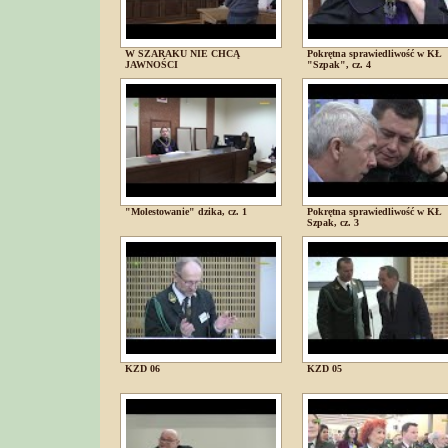
W SZARAKU NIE CHCĄ
Pokrętna sprawiedliwość w KŁ
JAWNOŚCI
"Szpak", cz. 4
"Molestowanie" dzika, cz. 1
Pokrętna sprawiedliwość w KŁ
Szpak, cz. 3
KZD 06
KZD 05