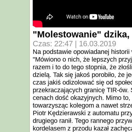
"Molestowanie" dzika, 
Czas: 22:47 | 16.03.2019
Na podstawie opowiadanej historii 
"Mówiono o nich, że lepszych przy
razem i to do tego stopnia, że złoś
dzielą. Tak się jakoś porobiło, że 
czas jakiś odizolować się od społe
przekraczających granicę TIR-ów. S
cenach dość okazyjnych. Mimo to, 
towarzysząc kolegom a nawet strze
Piotr Kędzierawski z automatu przyj
drugiego ranił. Tego rannego przy
kordelasem z przodu kazał zachęc