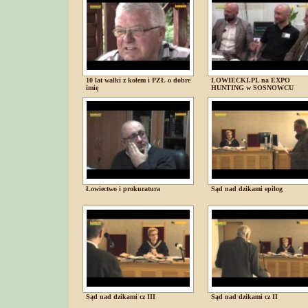
10 lat walki z kołem i PZŁ o dobre
LOWIECKI.PL na EXPO
imię
HUNTING w SOSNOWCU
Łowiectwo i prokuratura
Sąd nad dzikami epilog
Sąd nad dzikami cz III
Sąd nad dzikami cz II