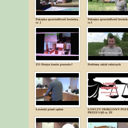
Pokrętna sprawiedliwość łowiecka,
Pokrętna sprawiedlwość łowieck
cz. 2
cz.1
ZO Olsztyn koniec procesów?
Problemy szkód rolniczych
Łowiecki przed sądem
ŁOWCZY OKRĘGOWY POZ
PRZED SĄD cz. III