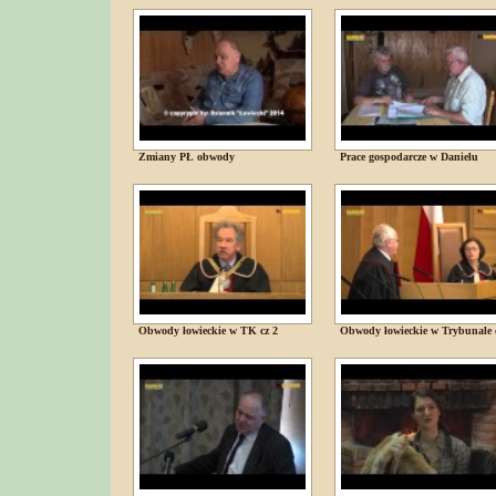
Zmiany PŁ obwody
Prace gospodarcze w Danielu
Obwody łowieckie w TK cz 2
Obwody łowieckie w Trybunale 