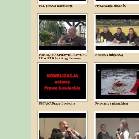
PZŁ pozywa Izdebskiego
Prywatyzacja obwodów
POKRĘTNA SPRAWIEDLIWOŚĆ
Koledzy z inicjatywą
ŁOWIECKA - Okręg Katowice
USTAWA Prawo Łowieckie
Polowanie z niesmakiem