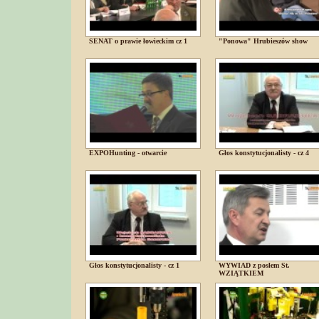
SENAT o prawie łowieckim cz 1
"Ponowa" Hrubieszów show
EXPOHunting - otwarcie
Głos konstytucjonalisty - cz 4
Głos konstytucjonalisty - cz 1
WYWIAD z posłem St.
WZIĄTKIEM