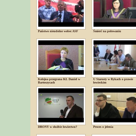
Państwo nieudolne wobec ASF
Śmierć na polowaniu
Kolejna przegrana KŁ Daniel w
U Starosty w Rykach o prawie
Bartoszycach
łowieckim
DRONY w służbie łowiectwu?
Proces o jelenia