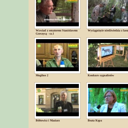
Wywiad z senatorem Stanisławem
Wyciągnięcie niedźwiedzia z las
Gorczycą - cz.1
Mogilno 2
Konkurs sygnalistów
Bółtowicz i Maziarz
Beata Kępa