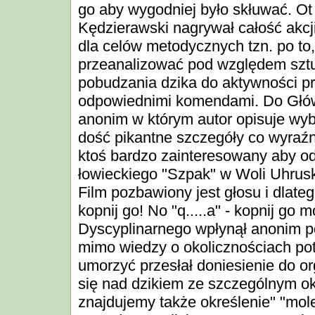
go aby wygodniej było skłuwać. Ot t
Kędzierawski nagrywał całość akc
dla celów metodycznych tzn. po to
przeanalizować pod względem sztuk
pobudzania dzika do aktywności p
odpowiednimi komendami. Do Główn
anonim w którym autor opisuje wyb
dość pikantne szczegóły co wyraźn
ktoś bardzo zainteresowany aby od
łowieckiego "Szpak" w Woli Uhrusk
Film pozbawiony jest głosu i dlat
kopnij go! No "q.....a" - kopnij g
Dyscyplinarnego wpłynął anonim p
mimo wiedzy o okolicznościach po
umorzyć przesłał doniesienie do o
się nad dzikiem ze szczególnym o
znajdujemy także określenie" "mol