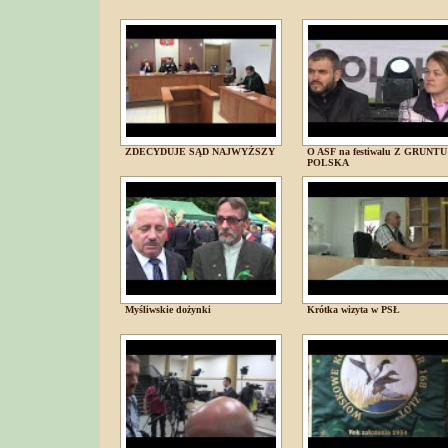
ZDECYDUJE SĄD NAJWYŻSZY
O ASF na festiwalu Z GRUNTU
POLSKA
Myśliwskie dożynki
Krótka wizyta w PSŁ