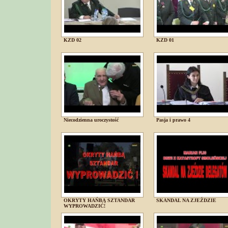
KZD 02
KZD 01
Niecodzienna uroczystość
Pasja i prawo 4
OKRYTY HAŃBĄ SZTANDAR
SKANDAL NA ZJEŹDZIE
WYPROWADZIĆ!