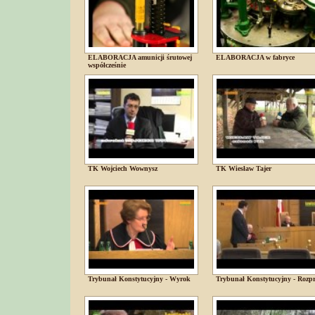
ELABORACJA amunicji śrutowej
ELABORACJA w fabryce
współcześnie
TK Wojciech Wownysz
TK Wiesław Tajer
Trybunał Konstytucyjny - Wyrok
Trybunał Konstytucyjny - Rozp