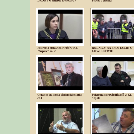
DRONY w służbie łowiectwu?
Proces o jelenia
Pokrętna sprawiedliwość w KŁ
ROLNICY NA PROTEŚCIE O
"Szpak" cz. 2
ŁOWIECTWIE
Cyrance stuknęła siedemdziesiątka
Pokrętna sprawiedliwość w KŁ
cz.1
Szpak