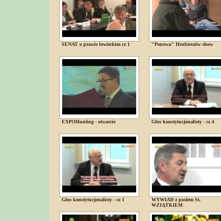
SENAT o prawie łowieckim cz 1
"Ponowa" Hrubieszów show
EXPOHunting - otwarcie
Głos konstytucjonalisty - cz 4
Głos konstytucjonalisty - cz 1
WYWIAD z posłem St.
WZIĄTKIEM