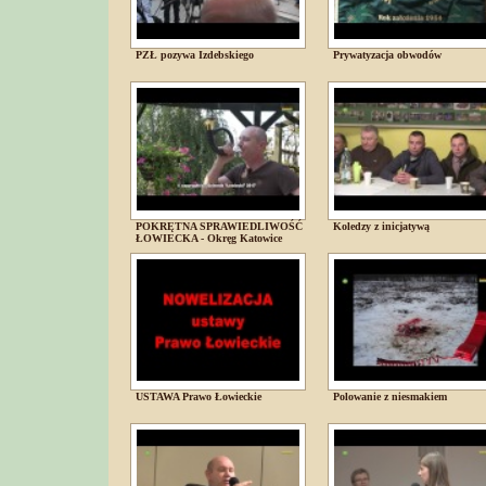
PZŁ pozywa Izdebskiego
Prywatyzacja obwodów
POKRĘTNA SPRAWIEDLIWOŚĆ
Koledzy z inicjatywą
ŁOWIECKA - Okręg Katowice
USTAWA Prawo Łowieckie
Polowanie z niesmakiem