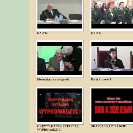
KZD 02
KZD 01
Niecodzienna uroczystość
Pasja i prawo 4
OKRYTY HAŃBĄ SZTANDAR
SKANDAL NA ZJEŹDZIE
WYPROWADZIĆ!