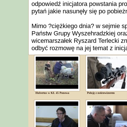
odpowiedź inicjatora powstania pro
pytań jakie nasunęły się po pobież
Mimo ?ciężkiego dnia? w sejmie s
Państw Grupy Wyszehradzkiej ora
wicemarszałek Ryszard Terlecki zna
odbyć rozmowę na jej temat z inicj
Hubertus w KŁ 45 Ponowa
Poluję z noktowizorem