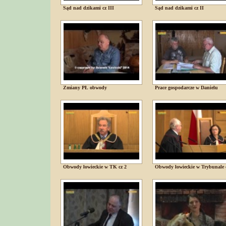
Sąd nad dzikami cz III
Sąd nad dzikami cz II
Zmiany PŁ obwody
Prace gospodarcze w Danielu
Obwody łowieckie w TK cz 2
Obwody łowieckie w Trybunale 