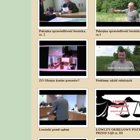
Pokrętna sprawiedliwość łowiecka,
Pokrętna sprawiedlwość łowieck
cz. 2
cz.1
ZO Olsztyn koniec procesów?
Problemy szkód rolniczych
Łowiecki przed sądem
ŁOWCZY OKRĘGOWY POZ
PRZED SĄD cz. III