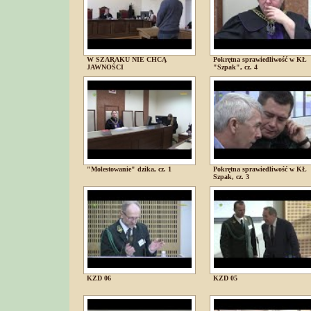
W SZARAKU NIE CHCĄ
Pokrętna sprawiedliwość w KŁ
JAWNOŚCI
"Szpak", cz. 4
"Molestowanie" dzika, cz. 1
Pokrętna sprawiedliwość w KŁ
Szpak, cz. 3
KZD 06
KZD 05