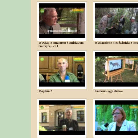
Wywiad z senatorem Stanisławem
Wyciągnięcie niedźwiedzia z las
Gorczycą - cz.1
Mogilno 2
Konkurs sygnalistów