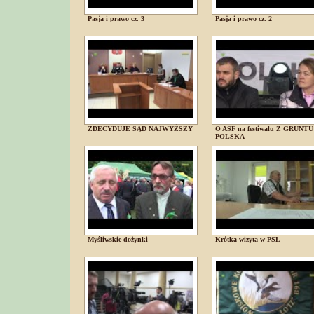
Pasja i prawo cz. 3
Pasja i prawo cz. 2
ZDECYDUJE SĄD NAJWYŻSZY
O ASF na festiwalu Z GRUNTU
POLSKA
Myśliwskie dożynki
Krótka wizyta w PSŁ