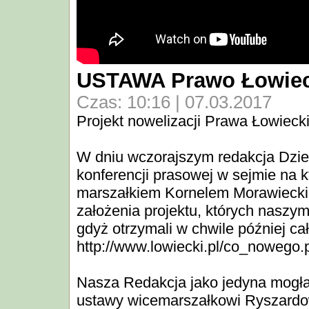
USTAWA Prawo Łowiec
Czas: 10:16 | 07.03.2017
Projekt nowelizacji Prawa Łowieck
W dniu wczorajszym redakcja Dzie
konferencji prasowej w sejmie na k
marszałkiem Kornelem Morawiecki
założenia projektu, których naszym
gdyż otrzymali w chwile później cał
http://www.lowiecki.pl/co_nowego.
Nasza Redakcja jako jedyna mogła 
ustawy wicemarszałkowi Ryszardow