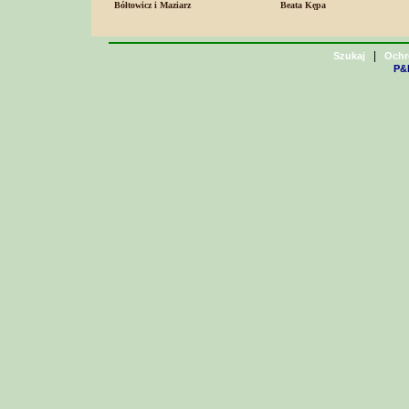
Bółtowicz i Maziarz
Beata Kępa
|
Szukaj
Ochr
P&H