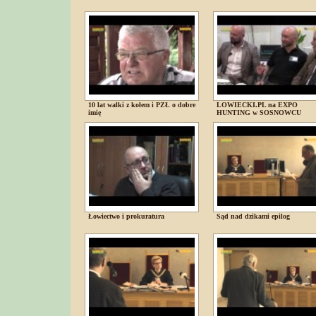
10 lat walki z kołem i PZŁ o dobre
LOWIECKI.PL na EXPO
imię
HUNTING w SOSNOWCU
Łowiectwo i prokuratura
Sąd nad dzikami epilog