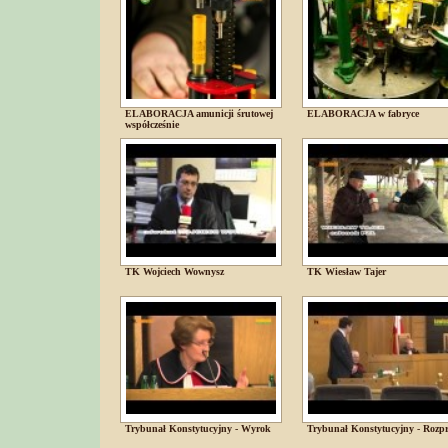
ELABORACJA amunicji śrutowej
ELABORACJA w fabryce
współcześnie
TK Wojciech Wownysz
TK Wiesław Tajer
Trybunał Konstytucyjny - Wyrok
Trybunał Konstytucyjny - Rozp