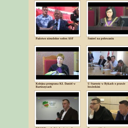
Państwo nieudolne wobec ASF
Śmierć na polowaniu
Kolejna przegrana KŁ Daniel w
U Starosty w Rykach o prawie
Bartoszycach
łowieckim