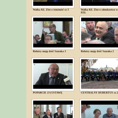
Walka KŁ Zlot o istnienie! cz 3
Walka KŁ Zlot o członkostwo w
PZŁ
Rolnicy mają dość Szaraka 3
Rolnicy mają dość Szaraka 2
POPARCIE ZA USTAWĘ
CENTRALNY HUBERTUS cz 2