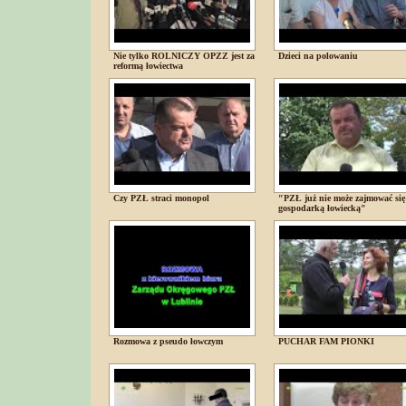
Nie tylko ROLNICZY OPZZ jest za
Dzieci na polowaniu
reformą łowiectwa
Czy PZŁ straci monopol
"PZŁ już nie może zajmować się
gospodarką łowiecką"
Rozmowa z pseudo łowczym
PUCHAR FAM PIONKI