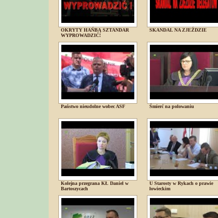
OKRYTY HAŃBĄ SZTANDAR
SKANDAL NA ZJEŹDZIE
WYPROWADZIĆ!
Państwo nieudolne wobec ASF
Śmierć na polowaniu
Kolejna przegrana KŁ Daniel w
U Starosty w Rykach o prawie
Bartoszycach
łowieckim