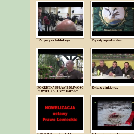
PZŁ pozywa Izdebskiego
Prywatyzacja obwodów
POKRĘTNA SPRAWIEDLIWOŚĆ
Koledzy z inicjatywą
ŁOWIECKA - Okręg Katowice