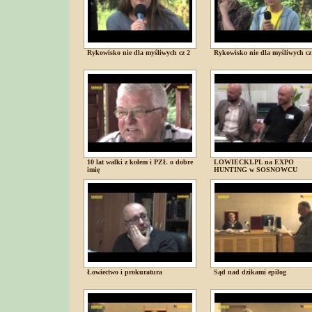
Rykowisko nie dla myśliwych cz 2
Rykowisko nie dla myśliwych cz
10 lat walki z kołem i PZŁ o dobre
LOWIECKI.PL na EXPO
imię
HUNTING w SOSNOWCU
Łowiectwo i prokuratura
Sąd nad dzikami epilog