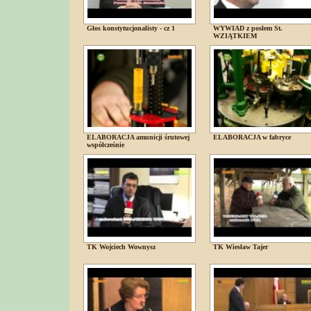
Głos konstytucjonalisty - cz 1
WYWIAD z posłem St.
WZIĄTKIEM
ELABORACJA amunicji śrutowej
ELABORACJA w fabryce
współcześnie
TK Wojciech Wownysz
TK Wiesław Tajer