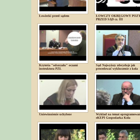
Łowiecki przed sądem
ŁOWCZY OKRĘGOWY POZ
PRZED SĄD cz. III
Kryteria "odszczału" oczami
Sąd Najwyższy zdecyduje jak
instruktora PZŁ
procedować wykluczenie z koła
Uniewinnienie uchylone
Wykład na temat oprogramowan
eKEPI Gospodarka Koła