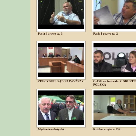
Pasja i prawo cz. 3
Pasja i prawo cz. 2
ZDECYDUJE SĄD NAJWYŻSZY
O ASF na festiwalu Z GRUNTU
POLSKA
Myśliwskie dożynki
Krótka wizyta w PSŁ