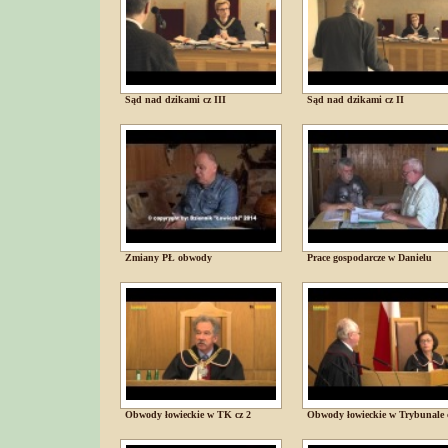
Sąd nad dzikami cz III
Sąd nad dzikami cz II
Zmiany PŁ obwody
Prace gospodarcze w Danielu
Obwody łowieckie w TK cz 2
Obwody łowieckie w Trybunale 