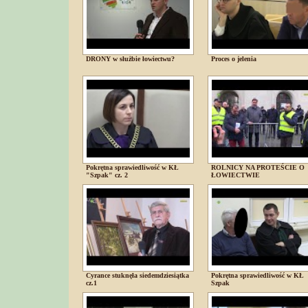
DRONY w służbie łowiectwu?
Proces o jelenia
Pokrętna sprawiedliwość w KŁ
ROLNICY NA PROTEŚCIE O
"Szpak" cz. 2
ŁOWIECTWIE
Cyrance stuknęła siedemdziesiątka
Pokrętna sprawiedliwość w KŁ
cz.1
Szpak