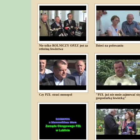
Nie tylko ROLNICZY OPZZ jest za
Dzieci na polowaniu
reformą łowiectwa
Czy PZŁ straci monopol
"PZŁ już nie może zajmować się
gospodarką łowiecką"