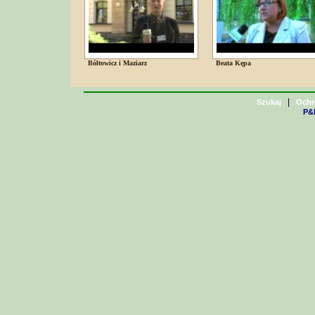
Bółtowicz i Maziarz
Beata Kępa
|
Szukaj
Ochr
P&H