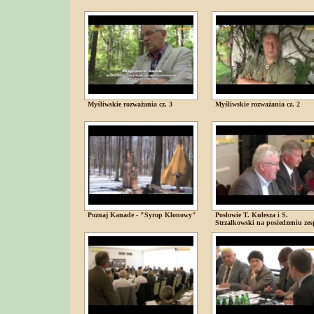
Myśliwskie rozważania cz. 3
Myśliwskie rozważania cz. 2
Poznaj Kanade - "Syrop Klonowy"
Posłowie T. Kulesza i S.
Strzałkowski na posiedzeniu zes