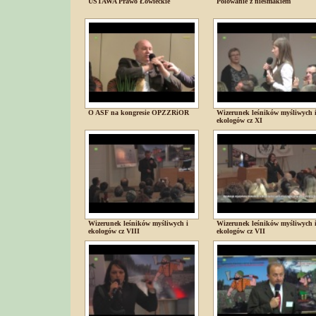
USTAWA Prawo Łowieckie
Polowanie z niesmakiem
O ASF na kongresie OPZZRiOR
Wizerunek leśników myśliwych 
ekologów cz XI
Wizerunek leśników myśliwych i
Wizerunek leśników myśliwych 
ekologów cz VIII
ekologów cz VII