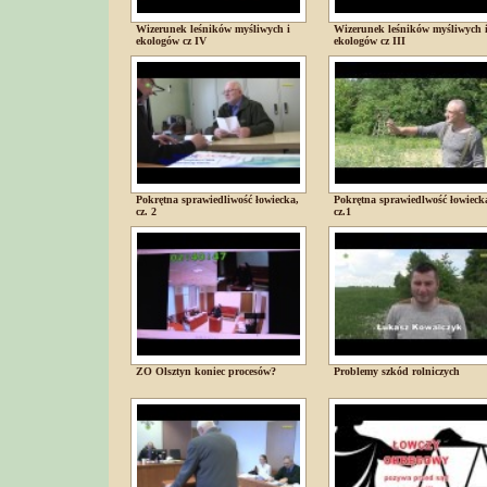
Wizerunek leśników myśliwych i
Wizerunek leśników myśliwych 
ekologów cz IV
ekologów cz III
Pokrętna sprawiedliwość łowiecka,
Pokrętna sprawiedlwość łowieck
cz. 2
cz.1
ZO Olsztyn koniec procesów?
Problemy szkód rolniczych