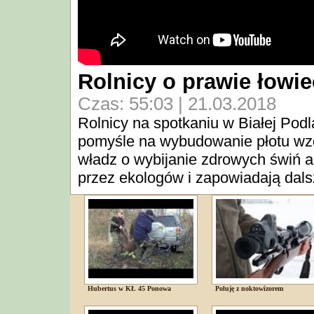
Rolnicy o prawie łowi
Czas: 55:03 | 21.03.2018
Rolnicy na spotkaniu w Białej Podl
pomyśle na wybudowanie płotu wzd
władz o wybijanie zdrowych świń 
przez ekologów i zapowiadają dals
Hubertus w KŁ 45 Ponowa
Poluję z noktowizorem