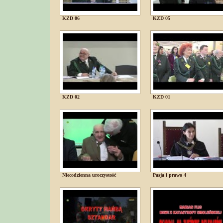
KZD 06
KZD 05
KZD 02
KZD 01
Niecodzienna uroczystość
Pasja i prawo 4