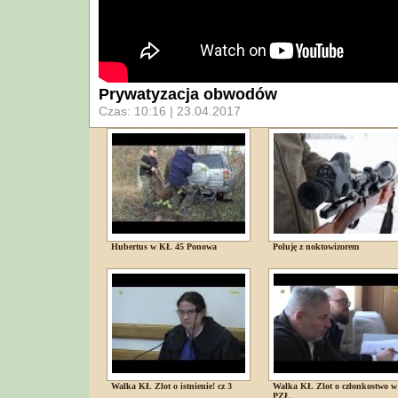
Prywatyzacja obwodów
Czas: 10:16 | 23.04.2017
Hubertus w KŁ 45 Ponowa
Poluję z noktowizorem
Walka KŁ Zlot o istnienie! cz 3
Walka KŁ Zlot o członkostwo w
PZŁ