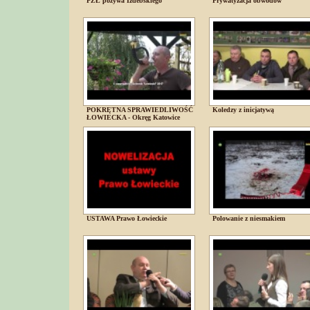
PZŁ pozywa Izdebskiego
Prywatyzacja obwodów
POKRĘTNA SPRAWIEDLIWOŚĆ
Koledzy z inicjatywą
ŁOWIECKA - Okręg Katowice
USTAWA Prawo Łowieckie
Polowanie z niesmakiem