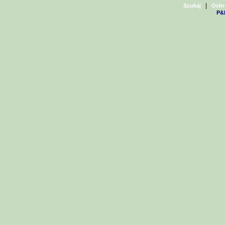
|
Szukaj
Ochr
P&H