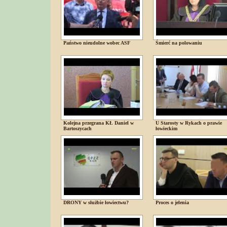
Państwo nieudolne wobec ASF
Śmierć na polowaniu
Kolejna przegrana KŁ Daniel w
U Starosty w Rykach o prawie
Bartoszycach
łowieckim
DRONY w służbie łowiectwu?
Proces o jelenia