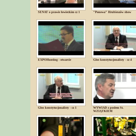
SENAT o prawie łowieckim cz 1
"Ponowa" Hrubieszów show
EXPOHunting - otwarcie
Głos konstytucjonalisty - cz 4
Głos konstytucjonalisty - cz 1
WYWIAD z posłem St.
WZIĄTKIEM