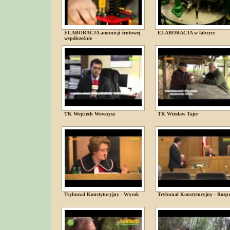
ELABORACJA amunicji śrutowej
ELABORACJA w fabryce
współcześnie
TK Wojciech Wownysz
TK Wiesław Tajer
Trybunał Konstytucyjny - Wyrok
Trybunał Konstytucyjny - Rozp