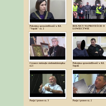
Pokrętna sprawiedliwość w KŁ
ROLNICY NA PROTEŚCIE O
"Szpak" cz. 2
ŁOWIECTWIE
Cyrance stuknęła siedemdziesiątka
Pokrętna sprawiedliwość w KŁ
cz.1
Szpak
Pasja i prawo cz. 3
Pasja i prawo cz. 2