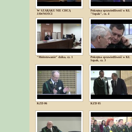
W SZARAKU NIE CHCĄ
Pokrętna sprawiedliwość w KŁ
JAWNOŚCI
"Szpak", cz. 4
"Molestowanie" dzika, cz. 1
Pokrętna sprawiedliwość w KŁ
Szpak, cz. 3
KZD 06
KZD 05