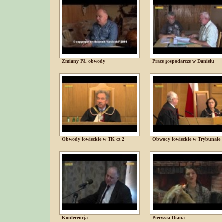
Zmiany PŁ obwody
Prace gospodarcze w Danielu
Obwody łowieckie w TK cz 2
Obwody łowieckie w Trybunale 
Konferencja
Pierwsza Diana