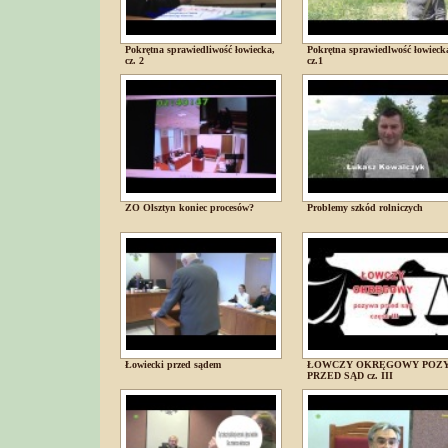
Pokrętna sprawiedliwość łowiecka,
Pokrętna sprawiedlwość łowieck
cz. 2
cz.1
ZO Olsztyn koniec procesów?
Problemy szkód rolniczych
Łowiecki przed sądem
ŁOWCZY OKRĘGOWY POZ
PRZED SĄD cz. III