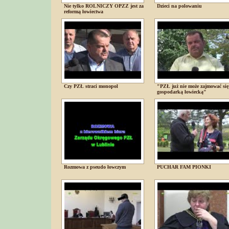
Nie tylko ROLNICZY OPZZ jest za
Dzieci na polowaniu
reformą łowiectwa
Czy PZŁ straci monopol
"PZŁ już nie może zajmować się
gospodarką łowiecką"
Rozmowa z pseudo łowczym
PUCHAR FAM PIONKI