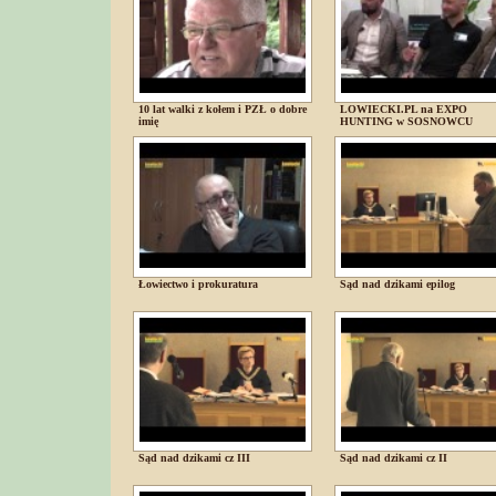
10 lat walki z kołem i PZŁ o dobre
LOWIECKI.PL na EXPO
imię
HUNTING w SOSNOWCU
Łowiectwo i prokuratura
Sąd nad dzikami epilog
Sąd nad dzikami cz III
Sąd nad dzikami cz II