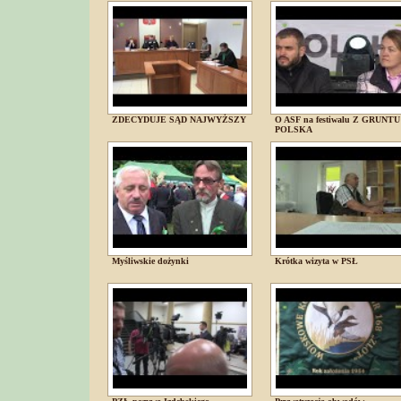
ZDECYDUJE SĄD NAJWYŻSZY
O ASF na festiwalu Z GRUNTU
POLSKA
Myśliwskie dożynki
Krótka wizyta w PSŁ