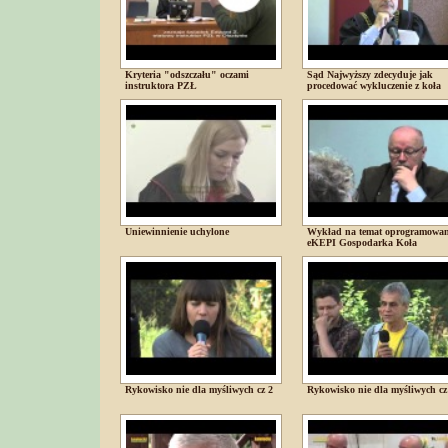
Kryteria "odszczału" oczami
Sąd Najwyższy zdecyduje jak
instruktora PZŁ
procedować wykluczenie z koła
Uniewinnienie uchylone
Wykład na temat oprogramowan
eKEPI Gospodarka Koła
Rykowisko nie dla myśliwych cz 2
Rykowisko nie dla myśliwych cz