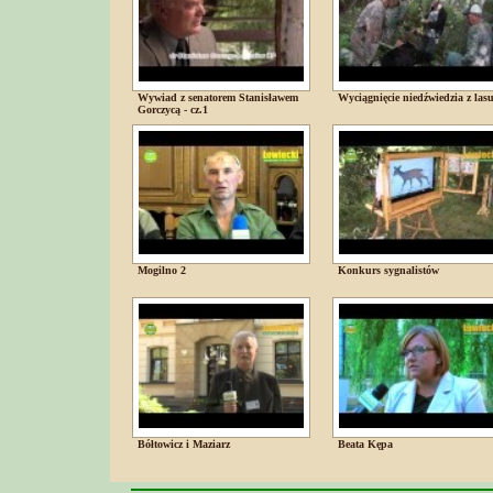
Wywiad z senatorem Stanisławem
Wyciągnięcie niedźwiedzia z las
Gorczycą - cz.1
Mogilno 2
Konkurs sygnalistów
Bółtowicz i Maziarz
Beata Kępa