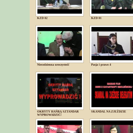
KZD 02
KZD 01
Niecodzienna uroczystość
Pasja i prawo 4
OKRYTY HAŃBĄ SZTANDAR
SKANDAL NA ZJEŹDZIE
WYPROWADZIĆ!