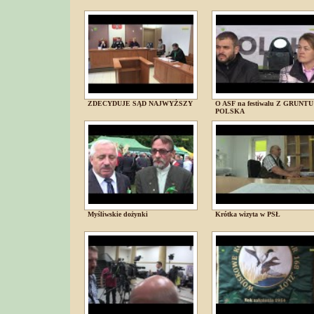
ZDECYDUJE SĄD NAJWYŻSZY
O ASF na festiwalu Z GRUNTU
POLSKA
Myśliwskie dożynki
Krótka wizyta w PSŁ