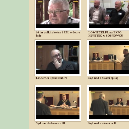
10 lat walki z kołem i PZŁ o dobre
LOWIECKI.PL na EXPO
imię
HUNTING w SOSNOWCU
Łowiectwo i prokuratura
Sąd nad dzikami epilog
Sąd nad dzikami cz III
Sąd nad dzikami cz II