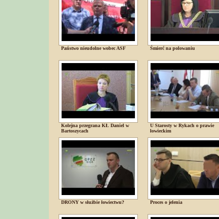
Państwo nieudolne wobec ASF
Śmierć na polowaniu
Kolejna przegrana KŁ Daniel w
U Starosty w Rykach o prawie
Bartoszycach
łowieckim
DRONY w służbie łowiectwu?
Proces o jelenia