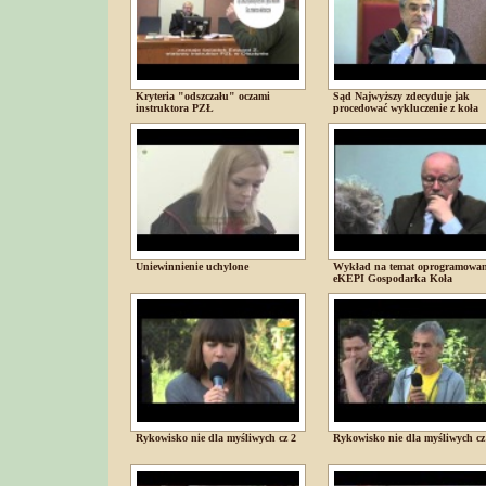
Kryteria "odszczału" oczami
Sąd Najwyższy zdecyduje jak
instruktora PZŁ
procedować wykluczenie z koła
Uniewinnienie uchylone
Wykład na temat oprogramowan
eKEPI Gospodarka Koła
Rykowisko nie dla myśliwych cz 2
Rykowisko nie dla myśliwych cz