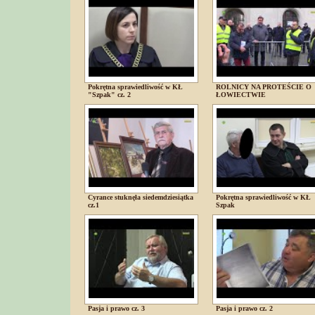
Pokrętna sprawiedliwość w KŁ
ROLNICY NA PROTEŚCIE O
"Szpak" cz. 2
ŁOWIECTWIE
Cyrance stuknęła siedemdziesiątka
Pokrętna sprawiedliwość w KŁ
cz.1
Szpak
Pasja i prawo cz. 3
Pasja i prawo cz. 2