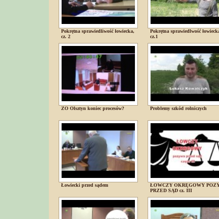
Pokrętna sprawiedliwość łowiecka,
Pokrętna sprawiedlwość łowieck
cz. 2
cz.1
ZO Olsztyn koniec procesów?
Problemy szkód rolniczych
Łowiecki przed sądem
ŁOWCZY OKRĘGOWY POZ
PRZED SĄD cz. III