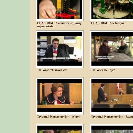
ELABORACJA amunicji śrutowej
ELABORACJA w fabryce
współcześnie
TK Wojciech Wownysz
TK Wiesław Tajer
Trybunał Konstytucyjny - Wyrok
Trybunał Konstytucyjny - Rozp