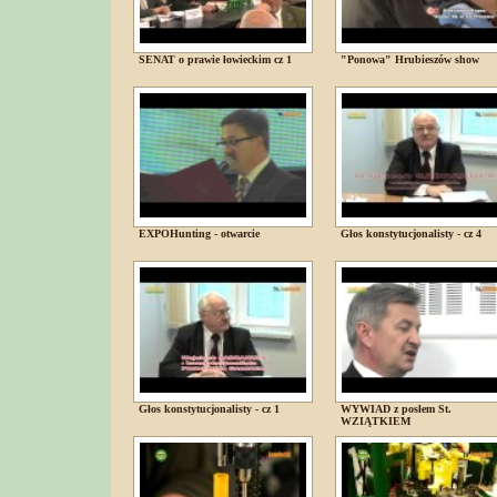
SENAT o prawie łowieckim cz 1
"Ponowa" Hrubieszów show
EXPOHunting - otwarcie
Głos konstytucjonalisty - cz 4
Głos konstytucjonalisty - cz 1
WYWIAD z posłem St.
WZIĄTKIEM