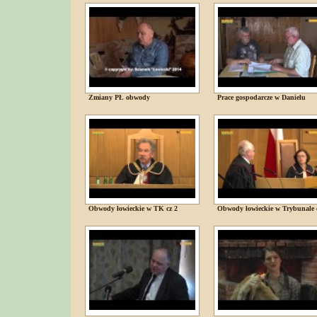
Zmiany PŁ obwody
Prace gospodarcze w Danielu
Obwody łowieckie w TK cz 2
Obwody łowieckie w Trybunale 