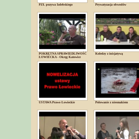
PZŁ pozywa Izdebskiego
Prywatyzacja obwodów
POKRĘTNA SPRAWIEDLIWOŚĆ
Koledzy z inicjatywą
ŁOWIECKA - Okręg Katowice
USTAWA Prawo Łowieckie
Polowanie z niesmakiem