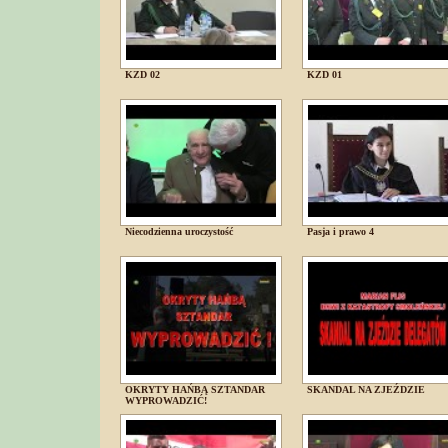
KZD 02
KZD 01
Niecodzienna uroczystość
Pasja i prawo 4
OKRYTY HAŃBĄ SZTANDAR
SKANDAL NA ZJEŹDZIE
WYPROWADZIĆ!