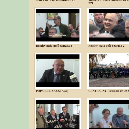
Walka KŁ Zlot o istnienie! cz 3
Walka KŁ Zlot o członkostwo w
PZŁ
Rolnicy mają dość Szaraka 3
Rolnicy mają dość Szaraka 2
POPARCIE ZA USTAWĘ
CENTRALNY HUBERTUS cz 2