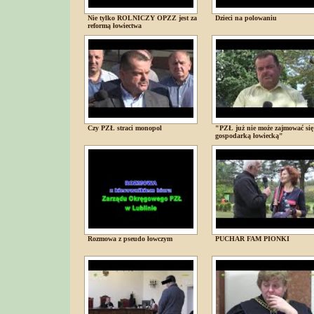
Nie tylko ROLNICZY OPZZ jest za
Dzieci na polowaniu
reformą łowiectwa
Czy PZŁ straci monopol
"PZŁ już nie może zajmować się
gospodarką łowiecką"
Rozmowa z pseudo łowczym
PUCHAR FAM PIONKI