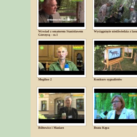
Wywiad z senatorem Stanisławem
Wyciągnięcie niedźwiedzia z las
Gorczycą - cz.1
Mogilno 2
Konkurs sygnalistów
Bółtowicz i Maziarz
Beata Kępa