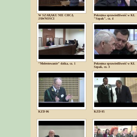
W SZARAKU NIE CHCĄ
Pokrętna sprawiedliwość w KŁ
JAWNOŚCI
"Szpak", cz. 4
"Molestowanie" dzika, cz. 1
Pokrętna sprawiedliwość w KŁ
Szpak, cz. 3
KZD 06
KZD 05