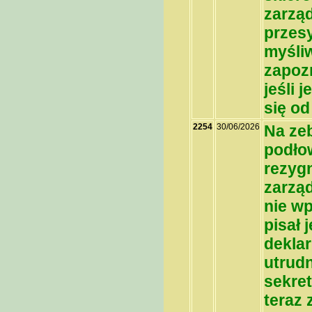
zarzą
przesy
myśliw
zapozn
jeśli 
się od
2254
30/06/2026
Na ze
podłow
rezygn
zarząd
nie wp
pisał 
deklar
utrudn
sekret
teraz 