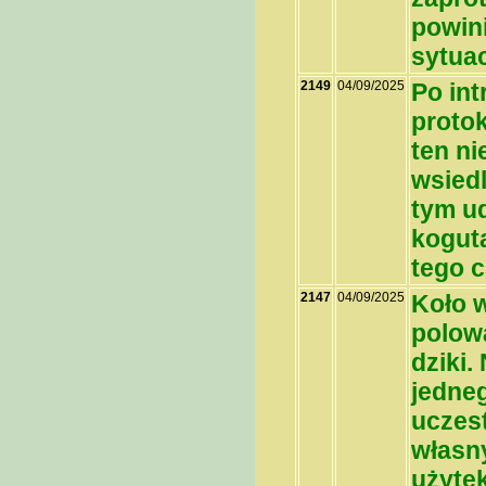
powini
sytuac
2149
04/09/2025
Po int
protok
ten n
wsied
tym ud
koguta
tego 
2147
04/09/2025
Koło 
polow
dziki.
jedneg
uczes
własn
użyte