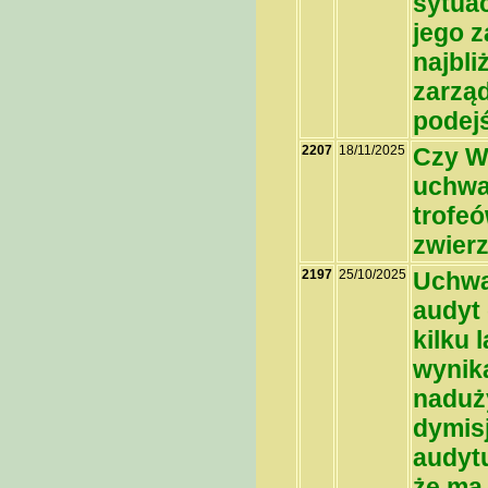
sytuac
jego 
najbli
zarząd
podejś
2207
18/11/2025
Czy W
uchwa
trofe
zwierz
2197
25/10/2025
Uchwa
audyt 
kilku 
wynika
naduż
dymisj
audyt
że ma 