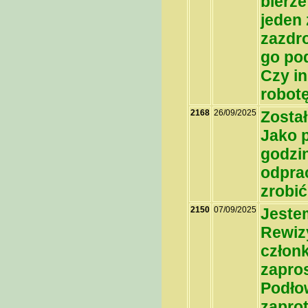
bierze
jeden 
zazdr
go po
Czy in
robotę
2168
26/09/2025
Został
Jako 
godzi
odpra
zrobić
2150
07/09/2025
Jeste
Rewizy
członk
zapro
Podło
zapro