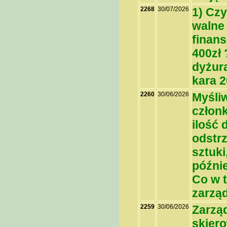
2268
30/07/2026
1) Czy
walne
finans
400zł 
dyżur
kara 2
2260
30/06/2026
Myśliw
człon
ilość 
odstrz
sztuki
późnie
Co w t
zarzą
2259
30/06/2026
Zarzą
skier