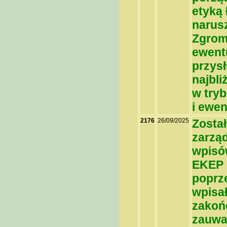
etyką 
narus
Zgrom
ewent
przys
najbl
w tryb
i ewen
2176
26/09/2025
Zosta
zarzą
wpisów
EKEP 
poprz
wpisa
zakoń
zauważ