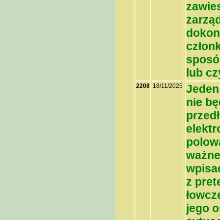
zawies
zarzą
dokon
członk
sposó
lub cz
2208
18/11/2025
Jeden 
nie b
przedł
elektr
polow
ważne
wpisać
z pret
łowcze
jego o