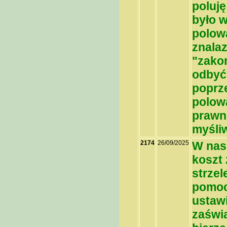
poluję
było 
polowa
znalaz
"zako
odbyć 
poprz
polow
prawn
myśli
2174
26/09/2025
W nas
koszt 
strzel
pomoc
ustawi
zaświa