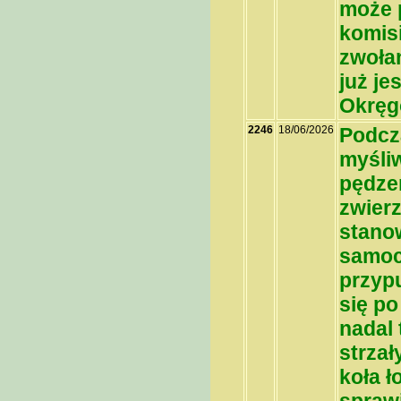
może 
komisi
zwoła
już je
Okrę
2246
18/06/2026
Podcz
myśliw
pędzen
zwier
stanow
samoc
przyp
się po
nadal 
strzał
koła 