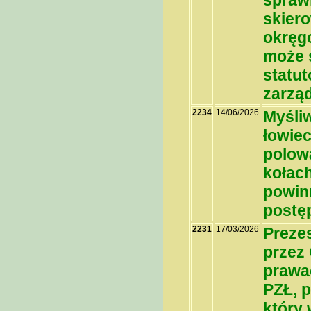
spraw
skier
okręg
może 
statu
zarzą
2234
14/06/2026
Myśli
łowiec
polow
kołac
powinn
postę
2231
17/03/2026
Preze
przez 
prawa
PZŁ, p
który