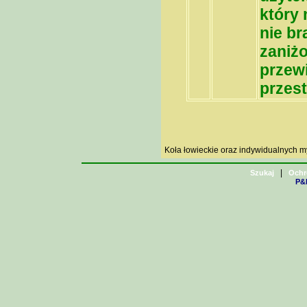
który 
nie br
zaniżo
przewi
przes
Koła łowieckie oraz indywidualnych 
|
Szukaj
Ochr
P&H