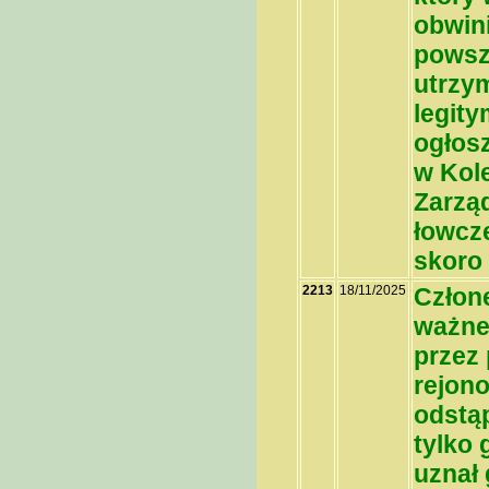
obwin
powsz
utrzy
legit
ogłosz
w Kole
Zarząd
łowcz
skoro 
2213
18/11/2025
Człone
ważne
przez
rejon
odstąp
tylko
uznał 