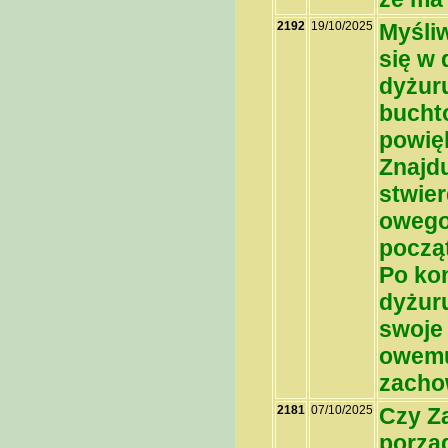
2192
19/10/2025
Myśli
się w 
dyżur
bucht
powię
Znajdu
stwier
owego
począt
Po ko
dyżur
swoje 
owemu
zacho
2181
07/10/2025
Czy Za
porzą