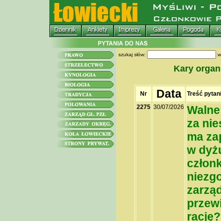
szukaj słów:
w
Kary organi
Data
Nr
Treść pytan
2275
30/07/2026
Walne
za nie
ma zap
w dyż
człon
niezg
zarzą
przewi
rację?